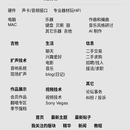
硬件
声卡/音频接口
专业器材玩HiFi
电脑
乐器
作曲和编曲
MAC
键盘
贝斯
鼓
音乐风格研讨
其它乐器
吉他
AI 制作
吉他
生活
信息
聊天
二手交易
兴趣爱好
二手求购
扩声技术
电影
招聘/找人
音响系统
音乐
接活/求职
现场扩声
blog(日记)
其它
作品展示
视频技术
论坛事务
会员作品
视频技术
纠纷 / 投诉
翻唱专区
Sony Vegas
季节强档
首页
最新主题
最新贴子
我关注的版块
精华
新闻
教程