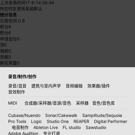
上次发表时间
17-6-14 08:46
所在时区
使用系统默认
统计信息
已用空间
0 B
积分
6
积分
6
申请加分
0
顶
0
捐款
0
贡献
0
鲜花鸡蛋
0
录音/制作/创作
录音/混音
建筑与室内声学
音频编辑
效果器/插件
音效制作
MIDI
合成器/采样器/音源/音色
采样器
音色/音色库
Cubase/Nuendo
Sonar/Cakewalk
Samplitude/Sequoia
Pro Tools
Logic
Studio One
REAPER
Digital Performer
电音制作
Ableton Live
FL studio
Sawstudio
Adobe Audition
专业打谱