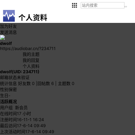
个人资料
加为好友
发送消息
dwolf
https://audiobar.cn/?234711
我的主题
我的回复
个人资料
dwolf
(UID: 234711)
邮箱状态
未验证
统计信息
好友数 0
|
回帖数 6
|
主题数 0
性别
保密
生日
-
活跃概况
用户组
新会员
在线时间
17 小时
注册时间
16-11-1 16:24
最后访问
17-6-14 09:49
上次活动时间
17-6-14 09:49