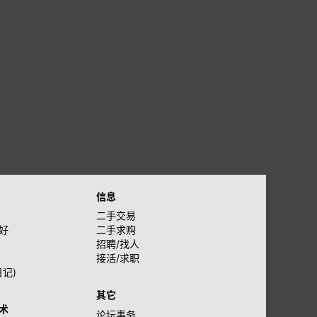
信息
二手交易
好
二手求购
招聘/找人
接活/求职
日记)
其它
术
论坛事务