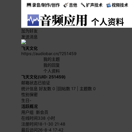
录音/制作/创作
吉他
扩声技术
视频技术
个人资料
加为好友
发送消息
飞天文化
https://audiobar.cn/?251459
我的主题
我的回复
个人资料
飞天文化
(UID: 251459)
邮箱状态
已验证
统计信息
好友数 0
|
回帖数 17
|
主题数 0
性别
保密
生日
-
活跃概况
用户组
新会员
在线时间
338 小时
注册时间
18-1-30 21:48
最后访问
26-8-4 17:42