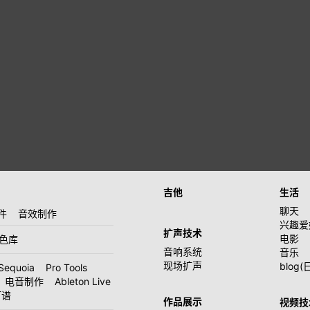
吉他
生活
聊天
件
音效制作
兴趣爱
扩声技术
电影
音色库
音响系统
音乐
现场扩声
blog(
Sequoia
Pro Tools
电音制作
Ableton Live
打谱
作品展示
视频技