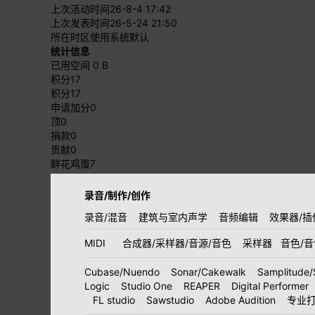
上次活动时间
26-8-4 17:42
上次发表时间
26-5-24 21:50
所在时区
使用系统默认
统计信息
已用空间
0 B
积分
17
积分
17
申请加分
0
顶
0
捐款
0
贡献
0
鲜花鸡蛋
7
录音/制作/创作
录音/混音
建筑与室内声学
音频编辑
效果器/插
MIDI
合成器/采样器/音源/音色
采样器
音色/
Cubase/Nuendo
Sonar/Cakewalk
Samplitude/
Logic
Studio One
REAPER
Digital Performer
FL studio
Sawstudio
Adobe Audition
专业