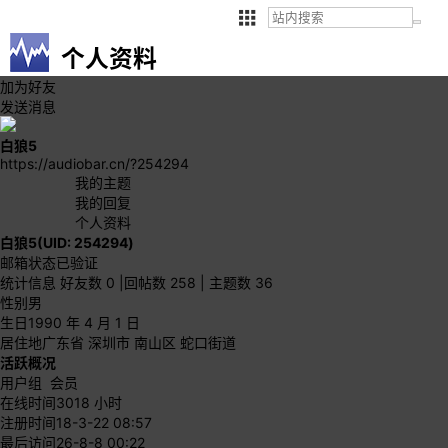
个人资料
加为好友
发送消息
白狼5
https://audiobar.cn/?254294
我的主题
我的回复
个人资料
白狼5
(UID: 254294)
邮箱状态
已验证
统计信息
好友数 0
|
回帖数 258
|
主题数 36
性别
男
生日
1990 年 4 月 1 日
居住地
广东省 深圳市 南山区 蛇口街道
活跃概况
用户组
会员
在线时间
3018 小时
注册时间
18-3-22 08:57
最后访问
26-8-8 00:22