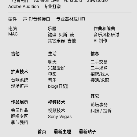
电音制作
Ableton Live
FL studio
Sawstudio
Adobe Audition
专业打谱
硬件
声卡/音频接口
专业器材玩HiFi
电脑
乐器
作曲和编曲
MAC
键盘
贝斯
鼓
音乐风格研讨
其它乐器
吉他
AI 制作
吉他
生活
信息
聊天
二手交易
兴趣爱好
二手求购
扩声技术
电影
招聘/找人
音响系统
音乐
接活/求职
现场扩声
blog(日记)
其它
作品展示
视频技术
论坛事务
会员作品
视频技术
纠纷 / 投诉
翻唱专区
Sony Vegas
季节强档
首页
最新主题
最新贴子