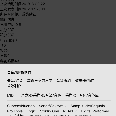
上次活动时间
26-8-8 00:22
上次发表时间
26-7-17 23:11
所在时区
使用系统默认
统计信息
已用空间
0 B
积分
337
积分
337
申请加分
0
顶
0
捐款
0
贡献
0
鲜花鸡蛋
431
录音/制作/创作
录音/混音
建筑与室内声学
音频编辑
效果器/插件
音效制作
MIDI
合成器/采样器/音源/音色
采样器
音色/音色库
Cubase/Nuendo
Sonar/Cakewalk
Samplitude/Sequoia
Pro Tools
Logic
Studio One
REAPER
Digital Performer