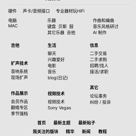
硬件
声卡/音频接口
专业器材玩HiFi
电脑
乐器
作曲和编曲
MAC
键盘
贝斯
鼓
音乐风格研讨
其它乐器
吉他
AI 制作
吉他
生活
信息
聊天
二手交易
兴趣爱好
二手求购
扩声技术
电影
招聘/找人
音响系统
音乐
接活/求职
现场扩声
blog(日记)
其它
作品展示
视频技术
论坛事务
会员作品
视频技术
纠纷 / 投诉
翻唱专区
Sony Vegas
季节强档
首页
最新主题
最新贴子
我关注的版块
精华
新闻
教程