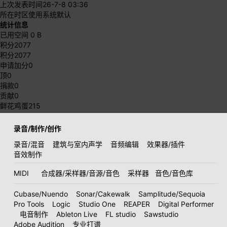
上次发表时间
26-7-8 03:36
所在时区
使用系统默认
统计信息
已用空间
0 B
积分
2077
积分
2077
申请加分
0
顶
0
捐款
0
贡献
0
鲜花鸡蛋
215
录音/制作/创作
录音/混音
建筑与室内声学
音频编辑
效果器/插件
音效制作
MIDI
合成器/采样器/音源/音色
采样器
音色/音色库
Cubase/Nuendo
Sonar/Cakewalk
Samplitude/Sequoia
Pro Tools
Logic
Studio One
REAPER
Digital Performer
电音制作
Ableton Live
FL studio
Sawstudio
Adobe Audition
专业打谱