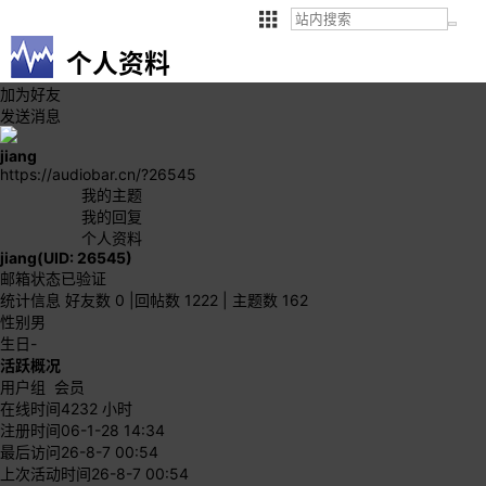
个人资料
加为好友
发送消息
jiang
https://audiobar.cn/?26545
我的主题
我的回复
个人资料
jiang
(UID: 26545)
邮箱状态
已验证
统计信息
好友数 0
|
回帖数 1222
|
主题数 162
性别
男
生日
-
活跃概况
用户组
会员
在线时间
4232 小时
注册时间
06-1-28 14:34
最后访问
26-8-7 00:54
上次活动时间
26-8-7 00:54