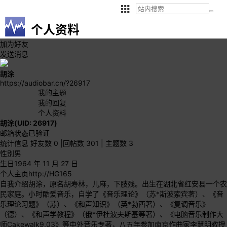
个人资料
加为好友
发送消息
胡涂
https://audiobar.cn/?26917
我的主题
我的回复
个人资料
胡涂
(UID: 26917)
邮箱状态
已验证
统计信息
好友数 0
|
回帖数 301
|
主题数 3
性别
男
生日
1964 年 11 月 27 日
个人主页
http://HG165
自我介绍
胡涂，原名胡寿林，儿麻，下肢残。出生在湖北省红安县一个农
民家庭。小时酷爱音乐，自学了《音乐理论》（苏*斯波索宾著）、《音
乐理论习题》（苏）、《和声知识》（英*勃西著）、《复调音乐》
（德）、《和声学教程》（俄*伊杜波夫斯基等著）、《电脑音乐制作大
师Cakewalk9.03》等中外音乐专著，八五年参加南京作曲家李慧明教授