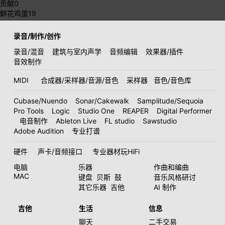
贡献
0
鲜花鸡蛋
19
录音/制作/创作
录音/混音
建筑与室内声学
音频编辑
效果器/插件
音效制作
MIDI
合成器/采样器/音源/音色
采样器
音色/音色库
Cubase/Nuendo
Sonar/Cakewalk
Samplitude/Sequoia
Pro Tools
Logic
Studio One
REAPER
Digital Performer
电音制作
Ableton Live
FL studio
Sawstudio
Adobe Audition
专业打谱
硬件
声卡/音频接口
专业器材玩HiFi
电脑
乐器
作曲和编曲
MAC
键盘
贝斯
鼓
音乐风格研讨
其它乐器
吉他
AI 制作
吉他
生活
信息
聊天
二手交易