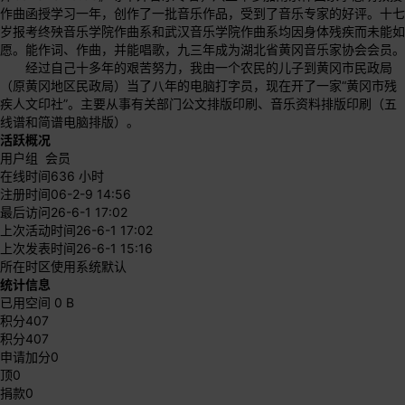
作曲函授学习一年，创作了一批音乐作品，受到了音乐专家的好评。十七
岁报考终殃音乐学院作曲系和武汉音乐学院作曲系均因身体残疾而未能如
愿。能作词、作曲，并能唱歌，九三年成为湖北省黄冈音乐家协会会员。
经过自己十多年的艰苦努力，我由一个农民的儿子到黄冈市民政局
（原黄冈地区民政局）当了八年的电脑打字员，现在开了一家“黄冈市残
疾人文印社”。主要从事有关部门公文排版印刷、音乐资料排版印刷（五
线谱和简谱电脑排版）。
活跃概况
用户组
会员
在线时间
636 小时
注册时间
06-2-9 14:56
最后访问
26-6-1 17:02
上次活动时间
26-6-1 17:02
上次发表时间
26-6-1 15:16
所在时区
使用系统默认
统计信息
已用空间
0 B
积分
407
积分
407
申请加分
0
顶
0
捐款
0