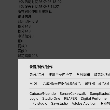
上次活动时间
26-7-26 18:02
上次发表时间
25-2-8 11:27
所在时区
使用系统默认
统计信息
已用空间
0 B
积分
143
积分
143
申请加分
0
顶
0
捐款
0
贡献
0
鲜花鸡蛋
206
录音/制作/创作
录音/混音
建筑与室内声学
音频编辑
效果器/插
MIDI
合成器/采样器/音源/音色
采样器
音色/
Cubase/Nuendo
Sonar/Cakewalk
Samplitude/
Logic
Studio One
REAPER
Digital Performer
FL studio
Sawstudio
Adobe Audition
专业