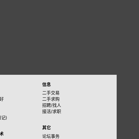
信息
二手交易
好
二手求购
招聘/找人
接活/求职
日记)
其它
术
论坛事务