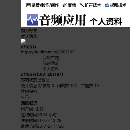
录音/制作/创作
吉他
扩声技术
视频技术
个人资料
加为好友
发送消息
df1857s
https://audiobar.cn/?281197
我的主题
我的回复
个人资料
df1857s
(UID: 281197)
邮箱状态
已验证
统计信息
好友数 0
|
回帖数 157
|
主题数 10
性别
保密
生日
-
活跃概况
用户组
会员
在线时间
3304 小时
注册时间
21-2-2 13:29
最后访问
26-7-27 11:26