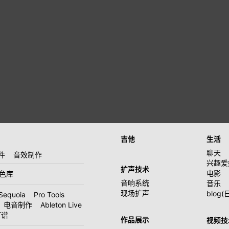
吉他
生活
聊天
件
音效制作
兴趣爱
扩声技术
电影
音色库
音响系统
音乐
现场扩声
blog(
Sequoia
Pro Tools
电音制作
Ableton Live
打谱
作品展示
视频技