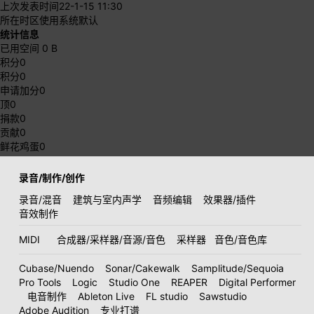
上次发表时间
22-1-15 11:30
所在时区
使用系统默认
统计信息
已用空间
0 B
积分
0
积分
0
申请加分
0
顶
0
捐款
0
贡献
0
鲜花鸡蛋
0
录音/制作/创作
录音/混音
建筑与室内声学
音频编辑
效果器/插件
音效制作
MIDI
合成器/采样器/音源/音色
采样器
音色/音色库
Cubase/Nuendo
Sonar/Cakewalk
Samplitude/Sequoia
Pro Tools
Logic
Studio One
REAPER
Digital Performer
电音制作
Ableton Live
FL studio
Sawstudio
Adobe Audition
专业打谱