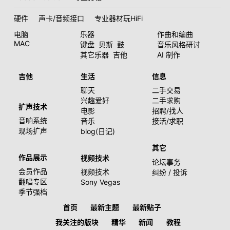
硬件
声卡/音频接口
专业器材玩HiFi
电脑
乐器
作曲和编曲
MAC
键盘
贝斯
鼓
音乐风格研讨
其它乐器
吉他
AI 制作
吉他
生活
信息
聊天
二手交易
兴趣爱好
二手求购
扩声技术
电影
招聘/找人
音响系统
音乐
接活/求职
现场扩声
blog(日记)
其它
作品展示
视频技术
论坛事务
会员作品
视频技术
纠纷 / 投诉
翻唱专区
Sony Vegas
季节强档
首页
最新主题
最新贴子
我关注的版块
精华
新闻
教程