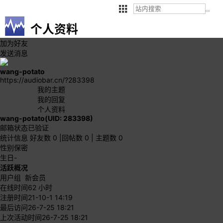
个人资料
加为好友
发送消息
wang-potato
https://audiobar.cn/?283398
我的主题
我的回复
个人资料
wang-potato
(UID: 283398)
邮箱状态
已验证
统计信息
好友数 0
|
回帖数 0
|
主题数 0
性别
保密
生日
-
活跃概况
用户组
新会员
在线时间
62 小时
注册时间
21-10-1 14:19
最后访问
26-7-25 18:21
上次活动时间
26-7-25 18:21