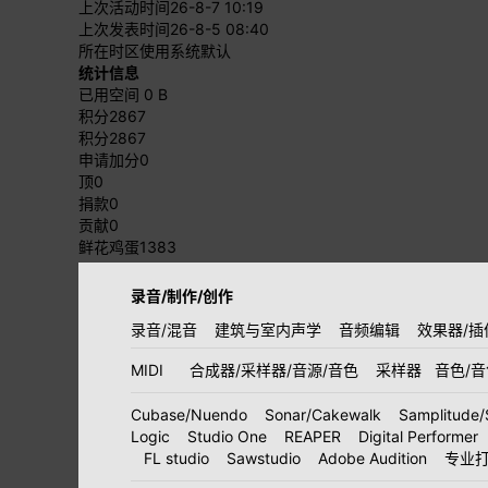
上次活动时间
26-8-7 10:19
上次发表时间
26-8-5 08:40
所在时区
使用系统默认
统计信息
已用空间
0 B
积分
2867
积分
2867
申请加分
0
顶
0
捐款
0
贡献
0
鲜花鸡蛋
1383
录音/制作/创作
录音/混音
建筑与室内声学
音频编辑
效果器/插
MIDI
合成器/采样器/音源/音色
采样器
音色/
Cubase/Nuendo
Sonar/Cakewalk
Samplitude/
Logic
Studio One
REAPER
Digital Performer
FL studio
Sawstudio
Adobe Audition
专业