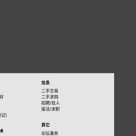
信息
二手交易
好
二手求购
招聘/找人
接活/求职
日记)
其它
术
论坛事务