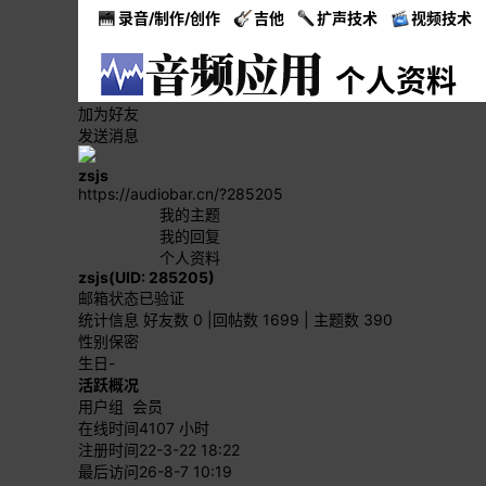
录音/制作/创作
吉他
扩声技术
视频技术
个人资料
加为好友
发送消息
zsjs
https://audiobar.cn/?285205
我的主题
我的回复
个人资料
zsjs
(UID: 285205)
邮箱状态
已验证
统计信息
好友数 0
|
回帖数 1699
|
主题数 390
性别
保密
生日
-
活跃概况
用户组
会员
在线时间
4107 小时
注册时间
22-3-22 18:22
最后访问
26-8-7 10:19