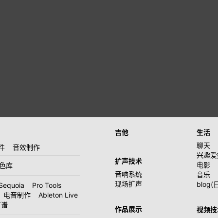
吉他
生活
聊天
件
音效制作
兴趣爱
扩声技术
电影
音色库
音响系统
音乐
现场扩声
blog(
Sequoia
Pro Tools
电音制作
Ableton Live
打谱
作品展示
视频技