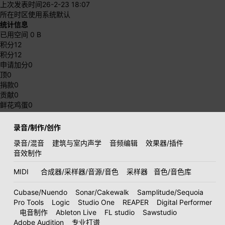
上次发表时间
26-2-23 18:07
所在时区
使用系统默认
统计信息
已用空间
0 B
积分
12
积分
12
申请加分
0
顶
0
捐款
0
贡献
0
鲜花鸡蛋
0
录音/制作/创作
录音/混音
建筑与室内声学
音频编辑
效果器/插件
音效制作
MIDI
合成器/采样器/音源/音色
采样器
音色/音色库
Cubase/Nuendo
Sonar/Cakewalk
Samplitude/Sequoia
Pro Tools
Logic
Studio One
REAPER
Digital Performer
电音制作
Ableton Live
FL studio
Sawstudio
Adobe Audition
专业打谱