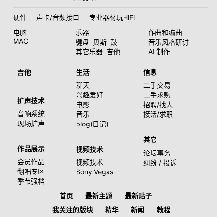
硬件
声卡/音频接口
专业器材玩HiFi
电脑
乐器
作曲和编曲
MAC
键盘
贝斯
鼓
音乐风格研讨
其它乐器
吉他
AI 制作
吉他
生活
信息
聊天
二手交易
兴趣爱好
二手求购
扩声技术
电影
招聘/找人
音响系统
音乐
接活/求职
现场扩声
blog(日记)
其它
作品展示
视频技术
论坛事务
会员作品
视频技术
纠纷 / 投诉
翻唱专区
Sony Vegas
季节强档
首页
最新主题
最新贴子
我关注的版块
精华
新闻
教程