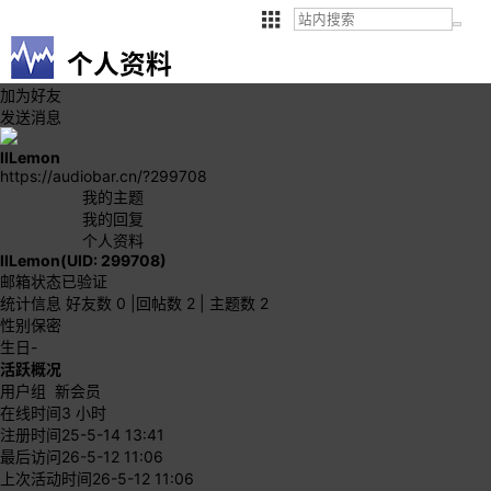
个人资料
加为好友
发送消息
llLemon
https://audiobar.cn/?299708
我的主题
我的回复
个人资料
llLemon
(UID: 299708)
邮箱状态
已验证
统计信息
好友数 0
|
回帖数 2
|
主题数 2
性别
保密
生日
-
活跃概况
用户组
新会员
在线时间
3 小时
注册时间
25-5-14 13:41
最后访问
26-5-12 11:06
上次活动时间
26-5-12 11:06