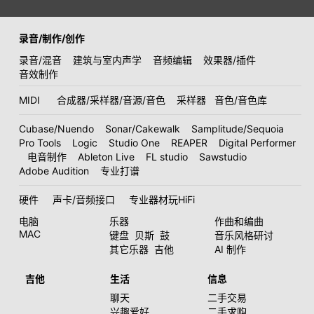
录音/制作/创作
录音/混音
建筑与室内声学
音频编辑
效果器/插件
音效制作
MIDI
合成器/采样器/音源/音色
采样器
音色/音色库
Cubase/Nuendo
Sonar/Cakewalk
Samplitude/Sequoia
Pro Tools
Logic
Studio One
REAPER
Digital Performer
电音制作
Ableton Live
FL studio
Sawstudio
Adobe Audition
专业打谱
硬件
声卡/音频接口
专业器材玩HiFi
电脑
乐器
作曲和编曲
MAC
键盘
贝斯
鼓
音乐风格研讨
其它乐器
吉他
AI 制作
吉他
生活
信息
聊天
二手交易
兴趣爱好
二手求购