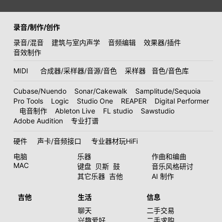
录音/制作/创作
录音/混音
建筑与室内声学
音频编辑
效果器/插件
音效制作
MIDI
合成器/采样器/音源/音色
采样器
音色/音色库
Cubase/Nuendo
Sonar/Cakewalk
Samplitude/Sequoia
Pro Tools
Logic
Studio One
REAPER
Digital Performer
电音制作
Ableton Live
FL studio
Sawstudio
Adobe Audition
专业打谱
硬件
声卡/音频接口
专业器材玩HiFi
电脑
乐器
作曲和编曲
MAC
键盘
贝斯
鼓
音乐风格研讨
其它乐器
吉他
AI 制作
吉他
生活
信息
聊天
二手交易
兴趣爱好
二手求购