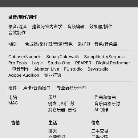
录音/制作/创作
录音/混音
建筑与室内声学
音频编辑
效果器/插件
音效制作
MIDI
合成器/采样器/音源/音色
采样器
音色/音色库
Cubase/Nuendo
Sonar/Cakewalk
Samplitude/Sequoia
Pro Tools
Logic
Studio One
REAPER
Digital Performer
电音制作
Ableton Live
FL studio
Sawstudio
Adobe Audition
专业打谱
硬件
声卡/音频接口
专业器材玩HiFi
电脑
乐器
作曲和编曲
MAC
键盘
贝斯
鼓
音乐风格研讨
其它乐器
吉他
AI 制作
吉他
生活
信息
聊天
二手交易
兴趣爱好
二手求购