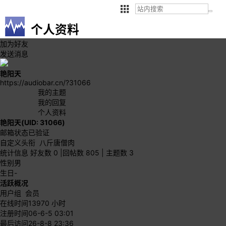
个人资料
加为好友
发送消息
艳阳天
https://audiobar.cn/?31066
我的主题
我的回复
个人资料
艳阳天
(UID: 31066)
邮箱状态
已验证
自定义头衔
八斤唐僧肉
统计信息
好友数 0
|
回帖数 805
|
主题数 3
性别
男
生日
-
活跃概况
用户组
会员
在线时间
13970 小时
注册时间
06-6-5 03:01
最后访问
26-8-8 23:36