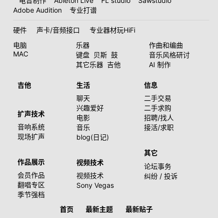
电音制作
Ableton Live
FL studio
Sawstudio
Adobe Audition
专业打谱
硬件
声卡/音频接口
专业器材玩HiFi
电脑
乐器
作曲和编曲
MAC
键盘
贝斯
鼓
音乐风格研讨
其它乐器
吉他
AI 制作
吉他
生活
信息
聊天
二手交易
兴趣爱好
二手求购
扩声技术
电影
招聘/找人
音响系统
音乐
接活/求职
现场扩声
blog(日记)
其它
作品展示
视频技术
论坛事务
会员作品
视频技术
纠纷 / 投诉
翻唱专区
Sony Vegas
季节强档
首页
最新主题
最新贴子