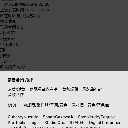
上次活动时间
26-8-8 23:36
上次发表时间
26-6-1 20:29
所在时区
使用系统默认
统计信息
已用空间
0 B
积分
557
积分
557
申请加分
0
顶
0
捐款
0
贡献
7
鲜花鸡蛋
1077
录音/制作/创作
录音/混音
建筑与室内声学
音频编辑
效果器/插件
音效制作
MIDI
合成器/采样器/音源/音色
采样器
音色/音色库
Cubase/Nuendo
Sonar/Cakewalk
Samplitude/Sequoia
Pro Tools
Logic
Studio One
REAPER
Digital Performer