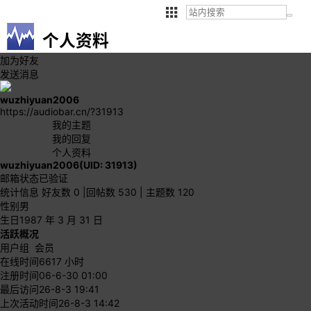
个人资料
加为好友
发送消息
wuzhiyuan2006
https://audiobar.cn/?31913
我的主题
我的回复
个人资料
wuzhiyuan2006
(UID: 31913)
邮箱状态
已验证
统计信息
好友数 0
|
回帖数 530
|
主题数 120
性别
男
生日
1987 年 3 月 31 日
活跃概况
用户组
会员
在线时间
6617 小时
注册时间
06-6-30 01:00
最后访问
26-8-3 19:41
上次活动时间
26-8-3 14:42