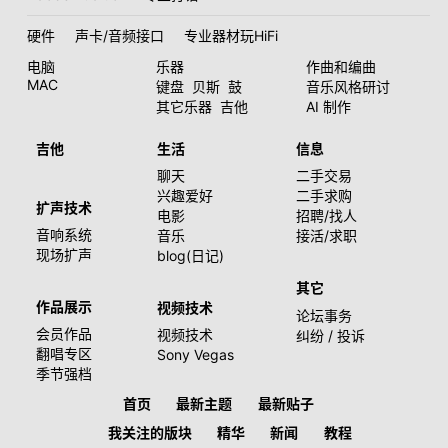
硬件
声卡/音频接口
专业器材玩HiFi
电脑
乐器
作曲和编曲
MAC
键盘
贝斯
鼓
音乐风格研讨
其它乐器
吉他
AI 制作
吉他
生活
信息
聊天
二手交易
兴趣爱好
二手求购
扩声技术
电影
招聘/找人
音响系统
音乐
接活/求职
现场扩声
blog(日记)
其它
作品展示
视频技术
论坛事务
会员作品
视频技术
纠纷 / 投诉
翻唱专区
Sony Vegas
季节强档
首页
最新主题
最新贴子
我关注的版块
精华
新闻
教程