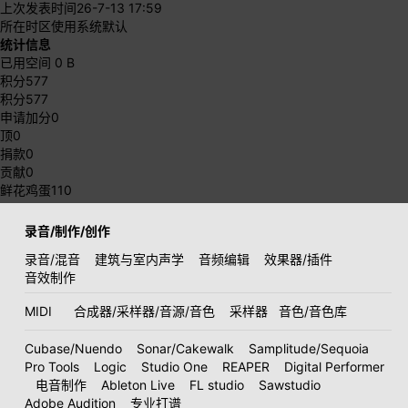
上次发表时间
26-7-13 17:59
所在时区
使用系统默认
统计信息
已用空间
0 B
积分
577
积分
577
申请加分
0
顶
0
捐款
0
贡献
0
鲜花鸡蛋
110
录音/制作/创作
录音/混音
建筑与室内声学
音频编辑
效果器/插件
音效制作
MIDI
合成器/采样器/音源/音色
采样器
音色/音色库
Cubase/Nuendo
Sonar/Cakewalk
Samplitude/Sequoia
Pro Tools
Logic
Studio One
REAPER
Digital Performer
电音制作
Ableton Live
FL studio
Sawstudio
Adobe Audition
专业打谱