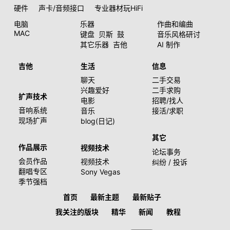
硬件
声卡/音频接口
专业器材玩HiFi
电脑
乐器
作曲和编曲
MAC
键盘
贝斯
鼓
音乐风格研讨
其它乐器
吉他
AI 制作
吉他
生活
信息
聊天
二手交易
兴趣爱好
二手求购
扩声技术
电影
招聘/找人
音响系统
音乐
接活/求职
现场扩声
blog(日记)
其它
作品展示
视频技术
论坛事务
会员作品
视频技术
纠纷 / 投诉
翻唱专区
Sony Vegas
季节强档
首页
最新主题
最新贴子
我关注的版块
精华
新闻
教程