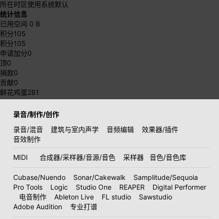
所在时区
使用系统默认
统计信息
已用空间
0 B
积分
105
积分
105
申请加分
0
顶
0
捐款
0
贡献
0
鲜花鸡蛋
281
录音/制作/创作
录音/混音
建筑与室内声学
音频编辑
效果器/插件
音效制作
MIDI
合成器/采样器/音源/音色
采样器
音色/音色库
Cubase/Nuendo
Sonar/Cakewalk
Samplitude/Sequoia
Pro Tools
Logic
Studio One
REAPER
Digital Performer
电音制作
Ableton Live
FL studio
Sawstudio
Adobe Audition
专业打谱