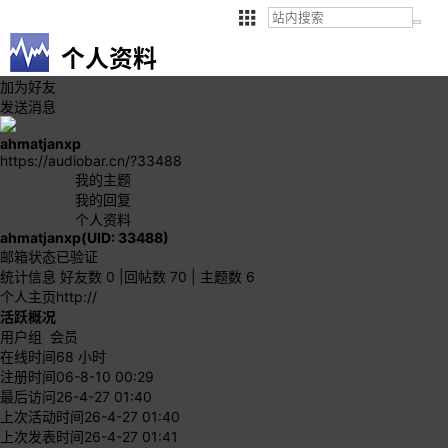
个人资料
加为好友
发送消息
ahmatjanxp
https://audiobar.cn/?33488
我的主题
我的回复
个人资料
ahmatjanxp
(UID: 33488)
邮箱状态
已验证
统计信息
好友数 0
|
回帖数 70
|
主题数 6
个人主页
http://
活跃概况
用户组
会员
在线时间
68 小时
注册时间
06-8-10 00:29
最后访问
26-4-27 01:40
上次活动时间
26-4-27 01:40
上次发表时间
26-4-27 01:41