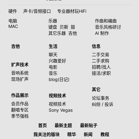
硬件
声卡/音频接口
专业器材玩HiFi
电脑
乐器
作曲和编曲
MAC
键盘
贝斯
鼓
音乐风格研讨
其它乐器
吉他
AI 制作
吉他
生活
信息
聊天
二手交易
兴趣爱好
二手求购
扩声技术
电影
招聘/找人
音响系统
音乐
接活/求职
现场扩声
blog(日记)
其它
作品展示
视频技术
论坛事务
会员作品
视频技术
纠纷 / 投诉
翻唱专区
Sony Vegas
季节强档
首页
最新主题
最新贴子
我关注的版块
精华
新闻
教程