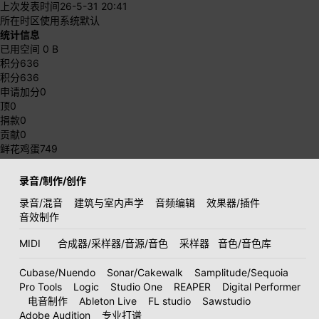
上次发表时间
26-5-31 20:41
所在时区
使用系统默认
统计信息
已用空间
0 B
积分
636
积分
636
申请加分
0
顶
0
捐款
0
贡献
0
鲜花鸡蛋
749
录音/制作/创作
录音/混音
建筑与室内声学
音频编辑
效果器/插件
音效制作
MIDI
合成器/采样器/音源/音色
采样器
音色/音色库
Cubase/Nuendo
Sonar/Cakewalk
Samplitude/Sequoia
Pro Tools
Logic
Studio One
REAPER
Digital Performer
电音制作
Ableton Live
FL studio
Sawstudio
Adobe Audition
专业打谱