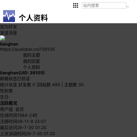
个人资料
加为好友
发送消息
lianghan
https://audiobar.cn/?39105
我的主题
我的回复
个人资料
lianghan
(UID: 39105)
邮箱状态
已验证
统计信息
好友数 0
|
回帖数 490
|
主题数 30
性别
男
生日
-
活跃概况
用户组
会员
在线时间
1984 小时
注册时间
06-11-9 23:07
最后访问
26-7-30 01:20
上次活动时间
26-7-30 01:20