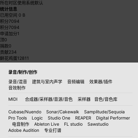
所在时区
使用系统默认
统计信息
已用空间
0 B
积分
7094
积分
7094
申请加分
1
顶
0
捐款
0
贡献
234
鲜花鸡蛋
12811
录音/制作/创作
录音/混音
建筑与室内声学
音频编辑
效果器/插件
音效制作
MIDI
合成器/采样器/音源/音色
采样器
音色/音色库
Cubase/Nuendo
Sonar/Cakewalk
Samplitude/Sequoia
Pro Tools
Logic
Studio One
REAPER
Digital Performer
电音制作
Ableton Live
FL studio
Sawstudio
Adobe Audition
专业打谱