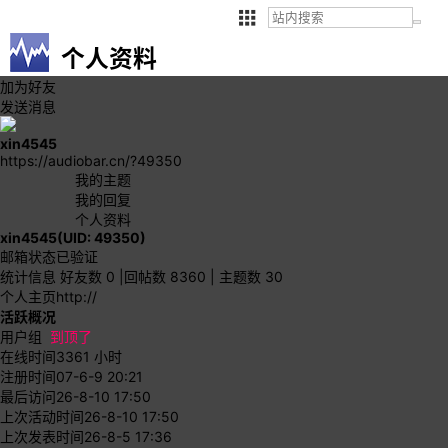
个人资料
加为好友
发送消息
xin4545
https://audiobar.cn/?49350
我的主题
我的回复
个人资料
xin4545
(UID: 49350)
邮箱状态
已验证
统计信息
好友数 0
|
回帖数 8360
|
主题数 30
个人主页
http://
活跃概况
用户组
到顶了
在线时间
3361 小时
注册时间
07-6-9 20:21
最后访问
26-8-10 17:50
上次活动时间
26-8-10 17:50
上次发表时间
26-8-5 17:36