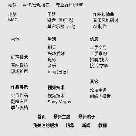
硬件
声卡/音频接口
专业器材玩HiFi
电脑
乐器
作曲和编曲
MAC
键盘
贝斯
鼓
音乐风格研讨
其它乐器
吉他
AI 制作
吉他
生活
信息
聊天
二手交易
兴趣爱好
二手求购
扩声技术
电影
招聘/找人
音响系统
音乐
接活/求职
现场扩声
blog(日记)
其它
作品展示
视频技术
论坛事务
会员作品
视频技术
纠纷 / 投诉
翻唱专区
Sony Vegas
季节强档
首页
最新主题
最新贴子
我关注的版块
精华
新闻
教程