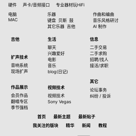
硬件
声卡/音频接口
专业器材玩HiFi
电脑
乐器
作曲和编曲
MAC
键盘
贝斯
鼓
音乐风格研讨
其它乐器
吉他
AI 制作
吉他
生活
信息
聊天
二手交易
兴趣爱好
二手求购
扩声技术
电影
招聘/找人
音响系统
音乐
接活/求职
现场扩声
blog(日记)
其它
作品展示
视频技术
论坛事务
会员作品
视频技术
纠纷 / 投诉
翻唱专区
Sony Vegas
季节强档
首页
最新主题
最新贴子
我关注的版块
精华
新闻
教程