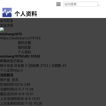
个人资料
加为好友
发送消息
mizheng1975
https://audiobar.cn/?5153
我的主题
我的回复
个人资料
mizheng1975
(UID: 5153)
邮箱状态
已验证
统计信息
好友数 0
|
回帖数 2733
|
主题数 45
个人主页
http://
活跃概况
用户组
会员
在线时间
10214 小时
注册时间
02-5-7 11:36
最后访问
26-8-9 12:51
上次活动时间
26-8-9 12:51
上次发表时间
26-7-15 10:28