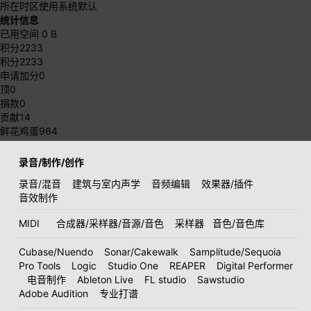
所在时区
使用系统默认
统计信息
已用空间
0 B
积分
2233
积分
2233
申请加分
0
顶
0
捐款
0
贡献
14
鲜花鸡蛋
964
录音/制作/创作
录音/混音
建筑与室内声学
音频编辑
效果器/插件
音效制作
MIDI
合成器/采样器/音源/音色
采样器
音色/音色库
Cubase/Nuendo
Sonar/Cakewalk
Samplitude/Sequoia
Pro Tools
Logic
Studio One
REAPER
Digital Performer
电音制作
Ableton Live
FL studio
Sawstudio
Adobe Audition
专业打谱