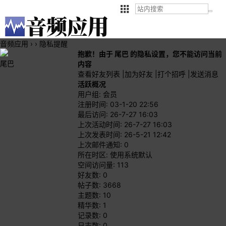
音频应用
›
›
隐私提醒
抱歉！由于 尾巴 的隐私设置，您不能访问当前
尾巴
内容
查看好友列表
|
加为好友
|
打个招呼
|
发送消息
活跃概况
用户组:
会员
注册时间: 03-1-20 22:56
最后访问: 26-7-27 16:03
上次活动时间: 26-7-27 16:03
上次发表时间: 26-5-21 12:42
上次邮件通知: 0
所在时区: 使用系统默认
空间访问量: 113
好友数: 0
帖子数: 3668
主题数: 10
精华数: 1
记录数: 0
日志数: 0