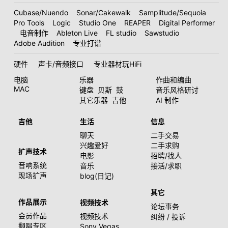
Cubase/Nuendo
Sonar/Cakewalk
Samplitude/Sequoia
Pro Tools
Logic
Studio One
REAPER
Digital Performer
电音制作
Ableton Live
FL studio
Sawstudio
Adobe Audition
专业打谱
硬件
声卡/音频接口
专业器材玩HiFi
电脑
乐器
作曲和编曲
MAC
键盘
贝斯
鼓
音乐风格研讨
其它乐器
吉他
AI 制作
吉他
生活
信息
聊天
二手交易
兴趣爱好
二手求购
扩声技术
电影
招聘/找人
音响系统
音乐
接活/求职
现场扩声
blog(日记)
其它
作品展示
视频技术
论坛事务
会员作品
视频技术
纠纷 / 投诉
翻唱专区
Sony Vegas