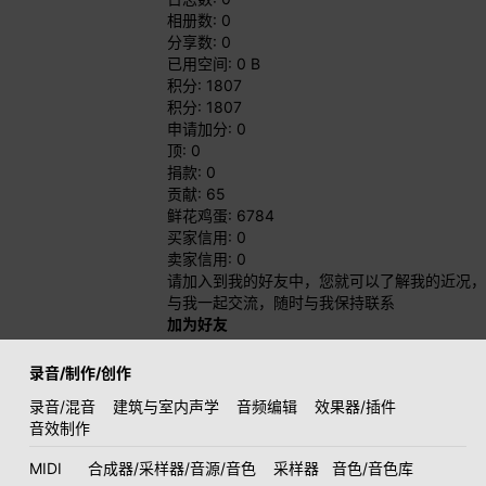
相册数: 0
分享数: 0
已用空间: 0 B
积分: 1807
积分: 1807
申请加分: 0
顶: 0
捐款: 0
贡献: 65
鲜花鸡蛋: 6784
买家信用: 0
卖家信用: 0
请加入到我的好友中，您就可以了解我的近况，
与我一起交流，随时与我保持联系
加为好友
录音/制作/创作
录音/混音
建筑与室内声学
音频编辑
效果器/插件
音效制作
MIDI
合成器/采样器/音源/音色
采样器
音色/音色库