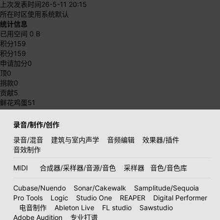
上次发表时间
26-5-11 20:15
所在时区
使用系统默认
统计信息
已用空间
0 B
积分
159
积分
159
申请加分
0
顶
0
捐款
0
贡献
5
鲜花鸡蛋
51
录音/制作/创作
录音/混音
建筑与室内声学
音频编辑
效果器/插件
音效制作
MIDI
合成器/采样器/音源/音色
采样器
音色/音色库
Cubase/Nuendo
Sonar/Cakewalk
Samplitude/Sequoia
Pro Tools
Logic
Studio One
REAPER
Digital Performer
电音制作
Ableton Live
FL studio
Sawstudio
Adobe Audition
专业打谱