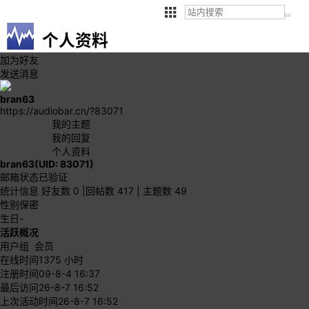
个人资料
加为好友
发送消息
bran63
https://audiobar.cn/?83071
我的主题
我的回复
个人资料
bran63
(UID: 83071)
邮箱状态
已验证
统计信息
好友数 0
|
回帖数 417
|
主题数 49
性别
保密
生日
-
活跃概况
用户组
会员
在线时间
1375 小时
注册时间
09-8-4 16:37
最后访问
26-8-7 16:52
上次活动时间
26-8-7 16:52