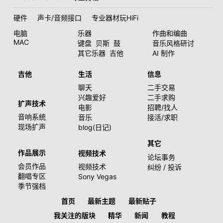
硬件
声卡/音频接口
专业器材玩HiFi
电脑
乐器
作曲和编曲
MAC
键盘
贝斯
鼓
音乐风格研讨
其它乐器
吉他
AI 制作
吉他
生活
信息
聊天
二手交易
兴趣爱好
二手求购
扩声技术
电影
招聘/找人
音响系统
音乐
接活/求职
现场扩声
blog(日记)
其它
作品展示
视频技术
论坛事务
会员作品
视频技术
纠纷 / 投诉
翻唱专区
Sony Vegas
季节强档
首页
最新主题
最新贴子
我关注的版块
精华
新闻
教程