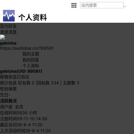
个人资料
加为好友
发送消息
gebisha
https://audiobar.cn/?89581
我的主题
我的回复
个人资料
gebisha
(UID: 89581)
邮箱状态
已验证
统计信息
好友数 0
|
回帖数 334
|
主题数 3
性别
保密
生日
-
活跃概况
用户组
会员
在线时间
5836 小时
注册时间
09-11-10 14:39
最后访问
26-8-4 11:20
上次活动时间
26-8-4 11:20