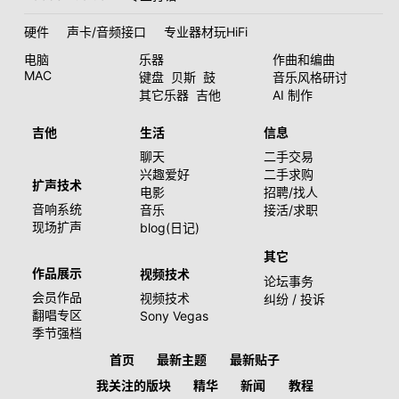
硬件
声卡/音频接口
专业器材玩HiFi
电脑
乐器
作曲和编曲
MAC
键盘
贝斯
鼓
音乐风格研讨
其它乐器
吉他
AI 制作
吉他
生活
信息
聊天
二手交易
兴趣爱好
二手求购
扩声技术
电影
招聘/找人
音响系统
音乐
接活/求职
现场扩声
blog(日记)
其它
作品展示
视频技术
论坛事务
会员作品
视频技术
纠纷 / 投诉
翻唱专区
Sony Vegas
季节强档
首页
最新主题
最新贴子
我关注的版块
精华
新闻
教程