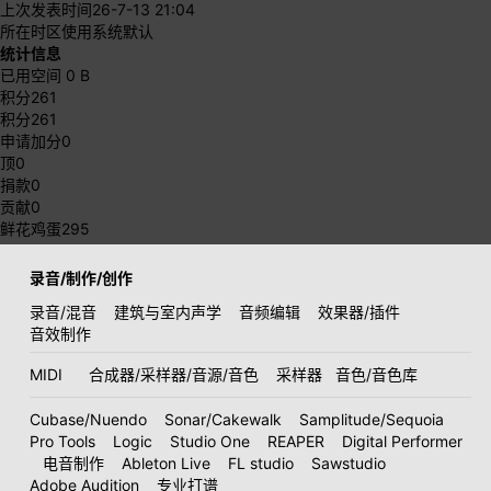
上次发表时间
26-7-13 21:04
所在时区
使用系统默认
统计信息
已用空间
0 B
积分
261
积分
261
申请加分
0
顶
0
捐款
0
贡献
0
鲜花鸡蛋
295
录音/制作/创作
录音/混音
建筑与室内声学
音频编辑
效果器/插件
音效制作
MIDI
合成器/采样器/音源/音色
采样器
音色/音色库
Cubase/Nuendo
Sonar/Cakewalk
Samplitude/Sequoia
Pro Tools
Logic
Studio One
REAPER
Digital Performer
电音制作
Ableton Live
FL studio
Sawstudio
Adobe Audition
专业打谱