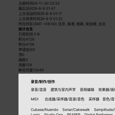
注册时间
09-11-30 02:23
最后访问
26-8-9 01:47
上次活动时间
26-8-9 01:17
上次发表时间
26-8-9 01:22
所在时区
(GMT +08:00) 北京, 香港, 帕斯, 新加坡, 台北
统计信息
已用空间
0 B
积分
4726
积分
4726
申请加分
0
顶
0
捐款
0
贡献
159
鲜花鸡蛋
10049
录音/制作/创作
录音/混音
建筑与室内声学
音频编辑
效果器/插
MIDI
合成器/采样器/音源/音色
采样器
音色/
Cubase/Nuendo
Sonar/Cakewalk
Samplitude/
Logic
Studio One
REAPER
Digital Performer