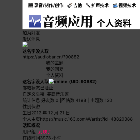
录音/制作/创作
吉他
扩声技术
视频技术
个人资料
加为好友
发送消息
这名字没人取
https://audiobar.cn/?90882
我的主题
我的回复
个人资料
这名字没人取
(UID: 90882)
邮箱状态
已验证
自定义头衔
暴躁音乐家
统计信息
好友数 0
|
回帖数 4198
|
主题数 120
性别
保密
生日
2012 年 12 月 21 日
个人主页
https://music.163.com/#/artist?id=48820388
活跃概况
用户组
到顶了
在线时间
3973 小时