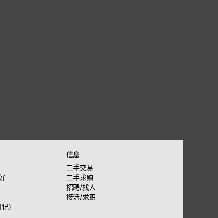
信息
二手交易
好
二手求购
招聘/找人
接活/求职
日记)