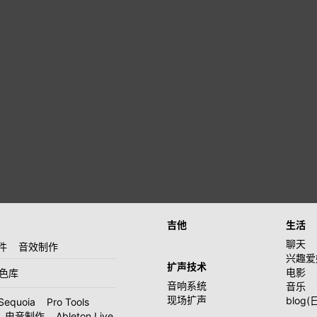
吉他
生活
聊天
件
音效制作
兴趣爱
扩声技术
电影
音色库
音响系统
音乐
现场扩声
blog(
Sequoia
Pro Tools
电音制作
Ableton Live