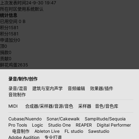
上次发表时间
24-9-30 19:47
所在时区
使用系统默认
统计信息
已用空间
0 B
积分
1581
积分
1581
申请加分
0
顶
0
捐款
0
贡献
0
鲜花鸡蛋
2635
录音/制作/创作
录音/混音
建筑与室内声学
音频编辑
效果器/插件
音效制作
MIDI
合成器/采样器/音源/音色
采样器
音色/音色库
Cubase/Nuendo
Sonar/Cakewalk
Samplitude/Sequoia
Pro Tools
Logic
Studio One
REAPER
Digital Performer
电音制作
Ableton Live
FL studio
Sawstudio
Adobe Audition
专业打谱