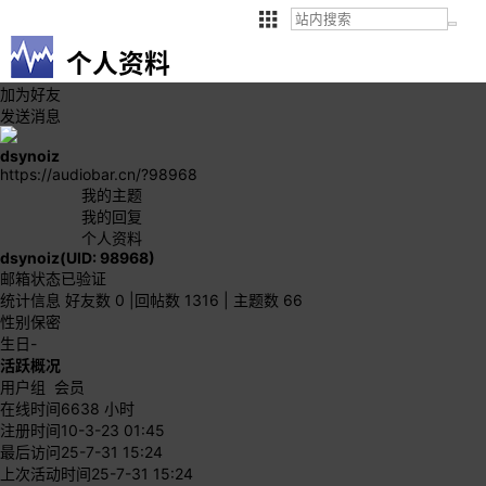
个人资料
加为好友
发送消息
dsynoiz
https://audiobar.cn/?98968
我的主题
我的回复
个人资料
dsynoiz
(UID: 98968)
邮箱状态
已验证
统计信息
好友数 0
|
回帖数 1316
|
主题数 66
性别
保密
生日
-
活跃概况
用户组
会员
在线时间
6638 小时
注册时间
10-3-23 01:45
最后访问
25-7-31 15:24
上次活动时间
25-7-31 15:24