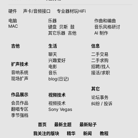
硬件
声卡/音频接口
专业器材玩HiFi
电脑
乐器
作曲和编曲
MAC
键盘
贝斯
鼓
音乐风格研讨
其它乐器
吉他
AI 制作
吉他
生活
信息
聊天
二手交易
兴趣爱好
二手求购
扩声技术
电影
招聘/找人
音响系统
音乐
接活/求职
现场扩声
blog(日记)
其它
作品展示
视频技术
论坛事务
会员作品
视频技术
纠纷 / 投诉
翻唱专区
Sony Vegas
季节强档
首页
最新主题
最新贴子
我关注的版块
精华
新闻
教程