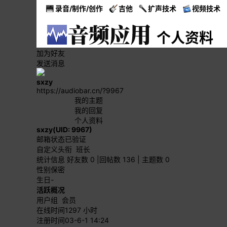
录音/制作/创作
吉他
扩声技术
视频技术
个人资料
加为好友
发送消息
sxzy
https://audiobar.cn/?9967
我的主题
我的回复
个人资料
sxzy
(UID: 9967)
邮箱状态
已验证
自定义头衔
班长
统计信息
好友数 0
|
回帖数 136
|
主题数 0
性别
保密
生日
-
活跃概况
用户组
会员
在线时间
1297 小时
注册时间
03-6-1 14:24