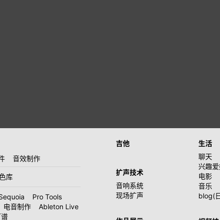
吉他
生活
聊天
件
音效制作
兴趣爱
扩声技术
电影
音色库
音响系统
音乐
现场扩声
blog(
Sequoia
Pro Tools
电音制作
Ableton Live
打谱