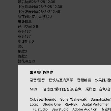
最后访问
26-7-28 12:39
上次活动时间
26-7-28 12:39
上次发表时间
26-6-2 12:49
所在时区
使用系统默认
统计信息
已用空间
0 B
积分
137
积分
137
申请加分
0
顶
0
捐款
0
贡献
2
鲜花鸡蛋
21
录音/制作/创作
录音/混音
建筑与室内声学
音频编辑
效果器/插
MIDI
合成器/采样器/音源/音色
采样器
音色/
Cubase/Nuendo
Sonar/Cakewalk
Samplitude/
Logic
Studio One
REAPER
Digital Performer
FL studio
Sawstudio
Adobe Audition
专业