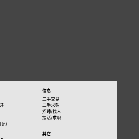
信息
二手交易
好
二手求购
招聘/找人
接活/求职
日记)
其它