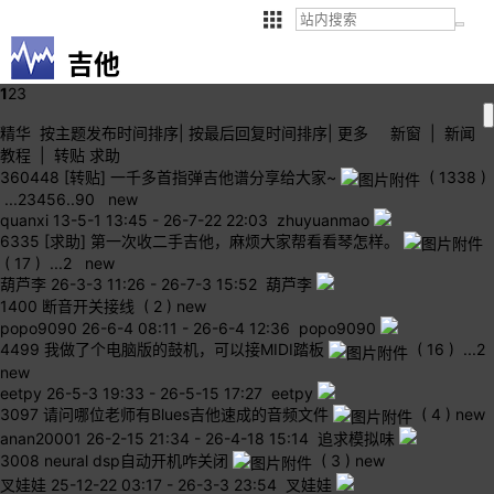
吉他
1
2
3
精华
按主题
发布时间
排序
|
按最后
回复时间
排序
|
更多
新窗
|
新闻
教程
|
转贴
求助
360448
[转贴] 一千多首指弹吉他谱分享给大家~
( 1338 )
...
2
3
4
5
6
..
90
new
quanxi
13-5-1 13:45
-
26-7-22 22:03 zhuyuanmao
6335
[求助] 第一次收二手吉他，麻烦大家帮看看琴怎样。
( 17 )
...
2
new
葫芦李
26-3-3 11:26
-
26-7-3 15:52 葫芦李
1400
断音开关接线
( 2 )
new
popo9090
26-6-4 08:11
-
26-6-4 12:36 popo9090
4499
我做了个电脑版的鼓机，可以接MIDI踏板
( 16 )
...
2
new
eetpy
26-5-3 19:33
-
26-5-15 17:27 eetpy
3097
请问哪位老师有Blues吉他速成的音频文件
( 4 )
new
anan20001
26-2-15 21:34
-
26-4-18 15:14 追求模拟味
3008
neural dsp自动开机咋关闭
( 3 )
new
叉娃娃
25-12-22 03:17
-
26-3-3 23:54 叉娃娃