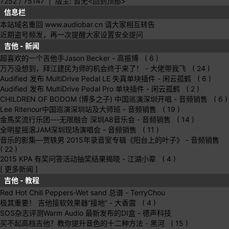
7252 / 75147
| 版主: 暂无
<回到顶部>
信息栏
本站域名重回 www.audiobar.cn 请大家相互转告
近期盗号频发，再一次提醒大家设置安全提问
吉他 - 新闻
超喜欢的一个吉他手Jason Becker
- 高振博 ( 6 )
万万没想到，拜江建民为师的机会终于来了！
- 大佬带我飞 ( 24 )
Audified 发布 MultiDrive Pedal LE 失真单块插件
- 闲云孤鹤 ( 6 )
Audified 发布 MultiDrive Pedal Pro 单块插件
- 闲云孤鹤 ( 2 )
CHILDREN OF BODOM (博多之子) 中国巡演深圳开唱
- 音频销售 ( 6 )
Lee Ritenour中国巡演深圳站及大师班
- 音频销售 ( 19 )
金馬奖流行乐团---无限融合 深圳A8音乐会
- 音频销售 ( 14 )
全明星摇滚JAM深圳现场演唱会
- 音频销售 ( 11 )
音乐的影集—贾轶男 2015年录音室专辑《阳台上的叶子》
- 音频销售
( 22 )
2015 KPA 有奖问答活动抽奖结果揭晓
- 江湖小辈 ( 4 )
[ 更多新闻 ]
吉他 - 教程
Red Hot Chili Peppers-Wet sand 总谱
- TerryChou
极其重要！ 吉他接软效果器“接地”
- 大香震 ( 4 )
SOS杂志评测Warm Audio 最新发布的DI盒
- 德声科技
买不起高档吉他？教你提升音色的十二种方法
- 黑河 ( 15 )