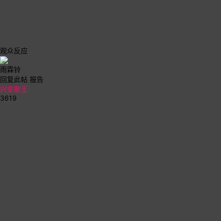
观众反应
雨霖铃
回复此帖
报告
兴安歌王
3619
…
15-11-22 09:21
#2
谢谢音频。
回复此帖
报告
tufe666
1839
…
15-11-22 10:08
#3
支持音频
回复此帖
报告
liujingui88
1114
…
15-11-22 10:33
#4
所以呀。论坛里买卖东西走淘宝双方都有保障。我
就不明白了有些人为啥非得先款然后有的人就同意了。都是图个小便宜。
谁知ID被盗。被骗就爽了。先款的我是一律绕行。
观众反应