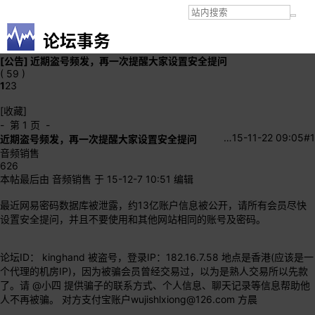
论坛事务
[公告]
近期盗号频发，再一次提醒大家设置安全提问
( 59 )
1
2
3
[收藏]
- 第 1 页 -
…
15-11-22 09:05
#1
近期盗号频发，再一次提醒大家设置安全提问
音频销售
626
本帖最后由 音频销售 于 15-12-7 10:51 编辑
最近网易密码数据库被泄露，约13亿账户信息被公开，请所有会员尽快
设置安全提问，并且不要使用和其他网站相同的账号及密码。
论坛ID： kinghand 被盗号，登录IP：182.16.7.58 地点是香港(应该是一
个代理的机房IP)，因为被骗会员曾经交易过，以为是熟人交易所以先款
了。请
@小四
提供骗子的联系方式、个人信息、聊天记录等信息帮助他
人不再被骗。 对方支付宝账户
wujishlxiong@126.com
方晨