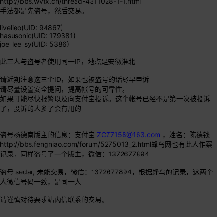
http://bbs.wvtx.cn/thread-4311028-1-1.html
手法都是先盗号，然后交易。
livelieo(UID: 94867)
hasusonic(UID: 179381)
joe_lee_sy(UID: 5386)
此三人与盗号者使用同一IP，地点是安徽淮北
请近期注意这三个ID，如果也被盗号的话尽早申诉
请尽量设置安全提问，提高帐号的可靠性。
如果可能尽快报警以及向支付宝投诉。这个帐号已经不是第一次被投诉
了，投诉的人多了会有用的
盗号杨德南版主的信息：支付宝
ZCZ7158@163.com
，姓名：陈德钱
http://bbs.fengniao.com/forum/5275013_2.html
蜂鸟网也有此人作案
记录，同样盗号了一个版主，微信：1372677894
盗号 sedar, 未能交易，微信：1372677894，根据蜂鸟的记录，这两个
人微信号码一致，是同一人
请谨慎对待要求站内信联系的交易。