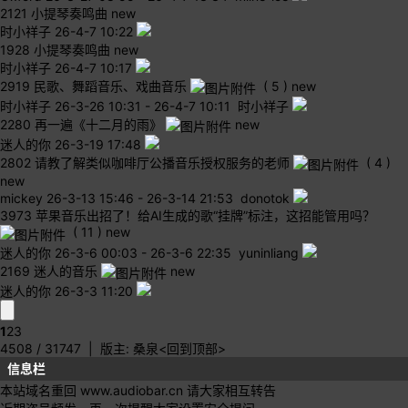
2121
小提琴奏鸣曲
new
时小祥子
26-4-7 10:22
1928
小提琴奏鸣曲
new
时小祥子
26-4-7 10:17
2919
民歌、舞蹈音乐、戏曲音乐
( 5 )
new
时小祥子
26-3-26 10:31
-
26-4-7 10:11 时小祥子
2280
再一遍《十二月的雨》
new
迷人的你
26-3-19 17:48
2802
请教了解类似咖啡厅公播音乐授权服务的老师
( 4 )
new
mickey
26-3-13 15:46
-
26-3-14 21:53 donotok
3973
苹果音乐出招了！给AI生成的歌“挂牌”标注，这招能管用吗？
( 11 )
new
迷人的你
26-3-6 00:03
-
26-3-6 22:35 yuninliang
2169
迷人的音乐
new
迷人的你
26-3-3 11:20
1
2
3
4508 / 31747
| 版主:
桑泉
<回到顶部>
信息栏
本站域名重回 www.audiobar.cn 请大家相互转告