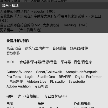
近期盗号频发，再一次提醒大家设置安全提问
音乐 - 精华
刀郎是如何成功的？
- abada ( 60 )
我收集的『人头录音』奉献给大家！记得用耳机来测试哦～
- 朱旦旦
( 62 )
我自己樂隊自拍自剪的 MV , 大家請欣賞!
- mafung ( 94 )
更多精华...（点击后看左边）
录音/制作/创作
录音/混音
建筑与室内声学
音频编辑
效果器/插件
音效制作
MIDI
合成器/采样器/音源/音色
采样器
音色/音色库
Cubase/Nuendo
Sonar/Cakewalk
Samplitude/Sequoia
Pro Tools
Logic
Studio One
REAPER
Digital Performer
电音制作
Ableton Live
FL studio
Sawstudio
Adobe Audition
专业打谱
硬件
声卡/音频接口
专业器材玩HiFi
电脑
乐器
作曲和编曲
MAC