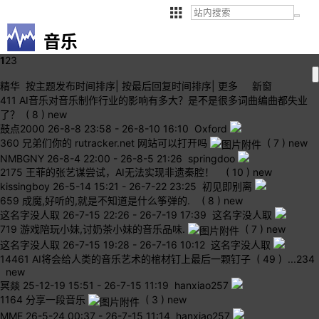
音乐
1
2
3
精华
按主题
发布时间
排序
|
按最后
回复时间
排序
|
更多
新窗
411
AI音乐对音乐制作行业的影响有多大？是不是很多词曲编曲都失业
了？
( 8 )
new
鼓点2000
26-8-8 23:58
-
26-8-10 16:10 Oxford
360
兄弟们你的 rutracker.net 网站可以打开吗
( 7 )
new
NMBGNY
26-8-4 22:00
-
26-8-5 21:26 springdoo
2175
王菲的张艺谋尝试，AI无法实现非遗秦腔！
( 10 )
new
kissingboy
26-5-14 15:21
-
26-7-22 23:25 初见即别离
659
成魔,好听的,就是不知道是什么筝弹的.
( 8 )
new
这名字没人取
26-7-15 22:26
-
26-7-19 17:39 这名字没人取
719
游戏陪玩小妹,讨奶茶小妹的音乐品味.
( 7 )
new
这名字没人取
26-7-15 19:28
-
26-7-16 10:12 这名字没人取
14461
AI将会给人类的音乐艺术的棺材钉上最后一颗钉子
( 49 )
...
2
3
4
new
冥燚
25-12-19 15:51
-
26-7-15 11:19 hanxiao257
1164
分享一段音乐
( 3 )
new
MME
26-5-24 00:37
-
26-7-15 11:14 hanxiao257