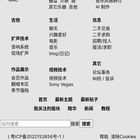
键盘
贝斯
鼓
音乐风格研讨
其它乐器
吉他
AI 制作
吉他
生活
信息
聊天
二手交易
兴趣爱好
二手求购
扩声技术
电影
招聘/找人
音响系统
音乐
接活/求职
现场扩声
blog(日记)
其它
作品展示
视频技术
论坛事务
会员作品
视频技术
纠纷 / 投诉
翻唱专区
Sony Vegas
季节强档
首页
最新主题
最新贴子
我关注的版块
精华
新闻
教程
搜索
搜索
(
粤ICP备2022152856号-1
)
帮助
清除Cookies