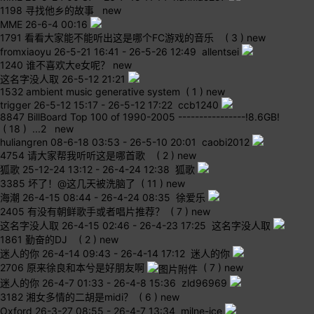
1198
寻找他乡的故事
new
MME
26-6-4 00:16
1791
看看大家能不能听出这是哪个FC游戏的音乐
( 3 )
new
fromxiaoyu
26-5-21 16:41
-
26-5-26 12:49 allentsei
1240
谁不喜欢大e女呢？
new
这名字没人取
26-5-12 21:21
1532
ambient music generative system
( 1 )
new
trigger
26-5-12 15:17
-
26-5-12 17:22 ccb1240
8847
BillBoard Top 100 of 1990-2005 ----------------!8.6GB!
( 18 )
...
2
new
huliangren
08-6-18 03:53
-
26-5-10 20:01 caobi2012
4754
请大家帮我听听这是哪首歌
( 2 )
new
狐歌
25-12-24 13:12
-
26-4-24 12:38 狐歌
3385
坏了！@这几天被洗脑了
( 11 )
new
海潮
26-4-15 08:44
-
26-4-24 08:35 徐爱乐
2405
有没有朝鲜歌手或者唱片推荐？
( 7 )
new
这名字没人取
26-4-15 02:46
-
26-4-23 17:25 这名字没人取
1861
勤奋的DJ
( 2 )
new
迷人的你
26-4-14 09:43
-
26-4-14 17:12 迷人的你
2706
原来徐良和本兮是好朋友啊
( 7 )
new
迷人的你
26-4-7 01:33
-
26-4-8 15:36 zld96969
3182
湘女多情的二胡是midi？
( 6 )
new
Oxford
26-3-27 08:55
-
26-4-7 13:34 milne-ice