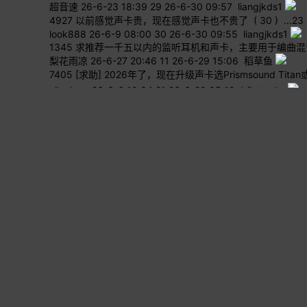
超音速
26-6-23 18:39
29
26-6-30 09:57 liangjkds1
4927
以前感觉声卡贵，现在感觉声卡也不贵了
( 30 )
...
2
3
look888
26-6-9 08:00
30
26-6-30 09:55 liangjkds1
1345
求推荐一千五以内的监听耳机和声卡，主要用于编曲混
梨花雨凉
26-6-27 20:46
11
26-6-29 15:06 稻草鱼
7405
[求助] 2026年了，现在升级声卡选Prismsound Tita
allanlong
26-3-6 10:04
21
26-6-29 05:10 bflatwaltz
4331
Apogee Symphony Desktop声卡安重装驱动后连不上Apo
帕萨卡里亚
26-4-7 10:22
18
26-6-24 15:22 iookoo
1601
Apogee Desktop搭配Digiface是否可行
( 12 )
new
玩全能
26-6-18 10:00
12
26-6-23 09:57 玩全能
184710
[求助] apogee和Apollo Twin到底哪个更好
( 104 )
木有白菜
15-3-6 16:03
104
26-6-18 09:23 飛鼠
1
2
3
4
5
6
... 910
22730 / 184283
| 版主: 暂无
<回到顶部>
信息栏
本站域名重回 www.audiobar.cn 请大家相互转告
近期盗号频发，再一次提醒大家设置安全提问
声卡/音频接口 - 新闻
普拉坦新声卡UP2 SE即将上市
- hsy520333 ( 16 )
界面升级！Platane UP系列声卡 Windows 系统全新UI界