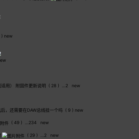
 )
new
new
u 全系列适用） 附固件更新说明
( 28 )
...
2
new
正监听耳机后，还需要在DAW总线挂一个吗
( 9 )
new
( 49 )
...
2
3
4
new
谢
( 29 )
...
2
new