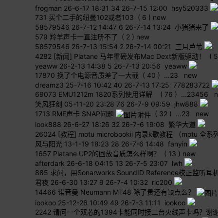
frogman
26-6-17 18:31
34
26-7-15 12:00 hsy520333
731
买个二手的纽曼102或者103
( 6 )
new
58579546
26-7-12 14:47
6
26-7-14 13:24 小猪猪来了
579
羚羊声卡一直注册不了
( 2 )
new
58579546
26-7-13 15:54
2
26-7-14 00:21 三月芦苇
4282
[新闻] Platane 马年重磅发布Mac Dext新版驱动！
( 5
yeaww
26-2-13 14:38
5
26-7-13 20:56 yeaww
17870
换了个电源音质差了一大截
( 40 )
...
2
3
new
dreamz3
25-7-16 10:42
40
26-7-13 17:25 778283722
69073
EMU1212m 1820系列使用详解
( 76 )
...
2
3
4
5
6
笑风狂剑
05-11-20 23:28
76
26-7-9 09:59 jhw888
1713
RME声卡 SNAP问题
( 32 )
...
2
3
new
look888
26-6-27 18:26
32
26-7-6 19:08 繁华大道
26024
[教程] motu microbookii 内录k歌教程 （mot
风与阳光
13-1-19 18:23
28
26-7-6 14:48 fanyin
1657
Platane UP2的回放音质怎么样啊？
( 13 )
new
afterdark
26-6-18 04:15
13
26-7-5 23:07 lwh
885
求问，用Sonarworks SoundID Reference校
君夜
26-6-30 13:27
9
26-7-4 10:32 ric200
14466
诺音曼 Neumann MT48 除了贵还有缺点么？
iookoo
25-12-26 10:49
49
26-7-3 11:11 iookoo
2242
请问一个双芯的1394卡能同时接二台火线声卡吗？谢