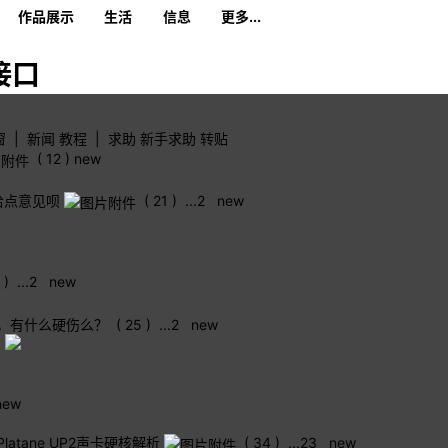
作品展示
生活
信息
更多...
接口
窗
|
新闻
教程
|
求助
新手求助
转贴
( 12 )
new
给点意见呗
( 21 )
...
2
new
 )
...
2
new
快，有什么硬伤么？
( 25 )
...
2
new
了
new
Platane UP2声卡硬核解析
( 34 )
...
2
3
new