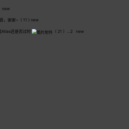
new
音，谢谢~
( 11 )
new
n或Atlas还是否过时
( 21 )
...
2
new
gee Control 2
( 18 )
...
2
new
...
2
3
4
5
6
..
7
new
面正式公测
- Jayzlll ( 12 )