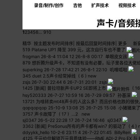
录音/制作/创作
吉他
扩声技术
视频技术
声卡/音频
1
2
3
4
5
6
... 910
精华
按主题
发布时间
排序
|
按最后
回复时间
排序
|
更多
新
519
Platane UP1 降至 399 元，这次自行车也不要了
frogman
26-8-4 11:04
12
26-8-8 00:17 单眼皮女孩
879
想折腾升级声卡，不知道有没有必要，坛子里各位大佬
superking
26-7-28 17:42
21
26-8-1 22:10 叽哩呱啦
345
duet 2.5声卡经常掉线
( 6 )
new
zsjs
26-7-30 22:44
6
26-7-31 20:01 zsjs
1425
[新闻] 普拉坦新声卡UP2 SE即将上市
( 16
hsy520333
26-7-27 10:59
16
26-7-29 09:57 孙基深
13721
为啥转卖mt48声卡的人这么多？而且价格也跌的很
qopqopqop
25-10-9 13:08
25
26-7-25 15:08 小猪猪来
3757
声卡故障了
( 17 )
...
2
new
sj0347
26-5-22 22:28
17
26-7-24 16:46 sj0347
3362
[新闻] PreSonus所有的声卡都有win7 的驱动了
( 4 )
ddyykk_hello
10-2-6 23:11
4
26-7-22 01:45 BillyRen
4125
千元价位解锁万元音质体验——RME ADI-2 Pro EX 与 