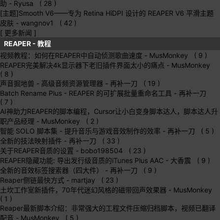
助
- Ryusa ( 28 )
[主题]Smooth V6——专为 Retina HiDPI 设计的 REAPER V6 平滑主题
皮肤
- wangnov1 ( 42 )
[ 更多新闻 ]
REAPER - 教程
视频教程：如何在REAPER中自动侦测歌曲速度
- MusMonkey ( 9 )
REAPER完美解决4k显示器下老旧插件界面太小的痛点
- MusMonkey
( 8 )
声音掘地兽 - 高级音频资源管理器
- 再补一刀 ( 19 )
Batch Rename Plus - REAPER 的可扩展批量重命名工具
- 再补一刀
( 7 )
AI神助力REAPER的脚本编程，Cursor让小白变身脚本达人，脚本达人升
职产品经理
- MusMonkey ( 2 )
智能 SOLO 脚本集 - 提升音乐与游戏音效制作的效率
- 再补一刀 ( 5 )
全新的技法映射插件
- 再补一刀 ( 33 )
关于REAPER音质的设置
- bobo198504 ( 23 )
REAPER隐藏功能: 导出发行级音质的iTunes Plus AAC
- 大香震 ( 9 )
全新的音效标签搜索器（四大件）
- 再补一刀 ( 9 )
Reaper侧链最快方式
- martjay ( 23 )
土坎工作室新插件，70年代迷幻风格的磁带回声效果器
- MusMonkey
( 1 )
Reaper最新脚本介绍：非常强大的工程文件压缩归档脚本，视频已翻译
配音
- MusMonkey ( 5 )