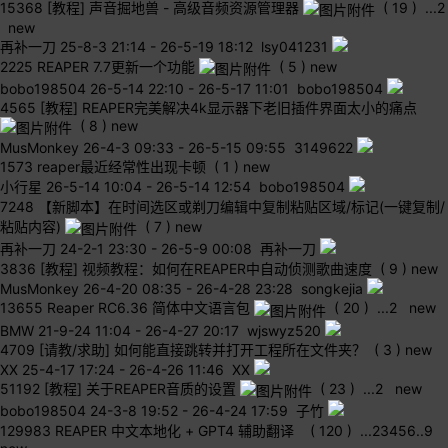
15368
[教程] 声音掘地兽 - 高级音频资源管理器
( 19 )
...
2
new
再补一刀
25-8-3 21:14
-
26-5-19 18:12 lsy041231
2225
REAPER 7.7更新一个功能
( 5 )
new
bobo198504
26-5-14 22:10
-
26-5-17 11:01 bobo198504
4565
[教程] REAPER完美解决4k显示器下老旧插件界面太小的痛点
( 8 )
new
MusMonkey
26-4-3 09:33
-
26-5-15 09:55 3149622
1573
reaper最近经常性出现卡顿
( 1 )
new
小行星
26-5-14 10:04
-
26-5-14 12:54 bobo198504
7248
【新脚本】在时间选区或剃刀编辑中复制粘贴区域/标记(一键复制/
粘贴内容)
( 7 )
new
再补一刀
24-2-1 23:30
-
26-5-9 00:08 再补一刀
3836
[教程] 视频教程：如何在REAPER中自动侦测歌曲速度
( 9 )
new
MusMonkey
26-4-20 08:35
-
26-4-28 23:28 songkejia
13655
Reaper RC6.36 简体中文语言包
( 20 )
...
2
new
BMW
21-9-24 11:04
-
26-4-27 20:17 wjswyz520
4709
[请教/求助] 如何能直接跳转并打开工程所在文件夹？
( 3 )
new
XX
25-4-17 17:24
-
26-4-26 11:46 XX
51192
[教程] 关于REAPER音质的设置
( 23 )
...
2
new
bobo198504
24-3-8 19:52
-
26-4-24 17:59 子竹
129983
REAPER 中文本地化 + GPT4 辅助翻译
( 120 )
...
2
3
4
5
6
..
9