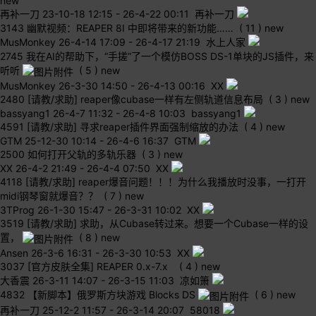
new
再补一刀
23-10-18 12:15
-
26-4-22 00:11 再补一刀
3143
幽默视频：REAPER 8I 中即将带来的新功能……
( 11 )
new
MusMonkey
26-4-14 17:09
-
26-4-17 21:19 水上人家
2745
我在AI的帮助下，“手搓”了一个模仿BOSS DS-1单块的JS插件，来
听听
( 5 )
new
MusMonkey
26-3-30 14:50
-
26-4-13 00:16 XX
2480
[请教/求助] reaper像cubase一样有左侧轨道信息布局
( 3 )
new
bassyang1
26-4-7 11:32
-
26-4-8 10:03 bassyang1
4591
[请教/求助] 寻求reaper插件界面强制缩放的办法
( 4 )
new
GTM
25-12-30 10:14
-
26-4-6 16:37 GTM
2500
如何打开父轨的多轨乐器
( 3 )
new
XX
26-4-2 21:49
-
26-4-4 07:50 XX
4118
[请教/求助] reaper爆音问题！！！为什么我播放时没事，一打开
midi钢琴窗就爆音？？
( 7 )
new
3TProg
26-1-30 15:47
-
26-3-31 10:02 XX
3519
[请教/求助] 求助，从Cubase转过来。想要一个Cubase一样的设
置，
( 8 )
new
Ansen
26-3-6 16:31
-
26-3-30 10:53 XX
3037
[官方皮肤全集] REAPER 0.x-7.x
( 4 )
new
大香震
26-3-11 14:07
-
26-3-15 11:03 凉如箫
4832
【新脚本】俄罗斯方块游戏 Blocks DS
( 6 )
new
再补一刀
25-12-2 11:57
-
26-3-14 20:07 58018