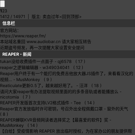
1
2
3
1412 / 14971
| 版主:
卖血过年
<回到顶部>
信息栏
官方网站：
https://www.reaper.fm/
本站域名重回 www.audiobar.cn 请大家相互转告
近期盗号频发，再一次提醒大家设置安全提问
REAPER - 新闻
tukan没给收费插件一点面子
- qj6578 ( 17 )
reaper之逻辑编辑器
- w349034041 ( 12 )
Reaper用户终于有一个能打的免费吉他放大器JS插件了，来看看汉化的
视频...
- MusMonkey ( 9 )
Reaticulate更新0.5了，越来越好用了。
- 汪洋 ( 18 )
请问大家reaper有办法提取视频里面的的多条音轨或者能播放么
-
nicotomia ( 7 )
REAPER开发版首次支持LV2格式插件
- Tee ( 14 )
Reaper官方发放临时许可密钥，号召外出全程佩戴口罩
- 窗外的天气
( 8 )
REAPER蝉联KVR音频网读者选择奖之【最喜爱的软件】奖
-
MusMonkey ( 14 )
【白给】受疫情影响 REAPER 放出临时授权，为在家办公的朋友提供帮