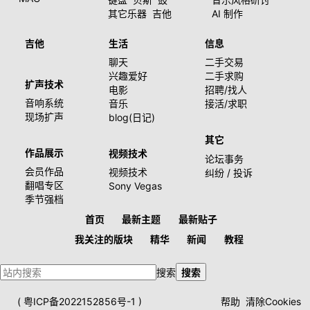
其它乐器
吉他
AI 制作
吉他
生活
信息
聊天
二手交易
兴趣爱好
二手求购
扩声技术
电影
招聘/找人
音响系统
音乐
接活/求职
现场扩声
blog(日记)
其它
作品展示
视频技术
论坛事务
会员作品
视频技术
纠纷 / 投诉
翻唱专区
Sony Vegas
季节强档
首页
最新主题
最新贴子
我关注的版块
精华
新闻
教程
搜索
搜索
(
粤ICP备2022152856号-1
)
帮助
清除Cookies