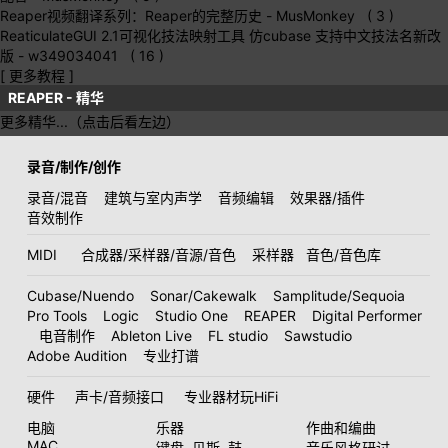
Reaper视频翻译系列：Reaper的完整历史
- MusMonkey ( 3 )
ReaticulateGUI 2.1可视化技法映射工具 仿cubase 支持中文技法名新改
版
- w349034041 ( 16 )
[ 更多教程 ]
REAPER - 精华
更多精华...（点击后看左边）
录音/制作/创作
录音/混音
建筑与室内声学
音频编辑
效果器/插件
音效制作
MIDI
合成器/采样器/音源/音色
采样器
音色/音色库
Cubase/Nuendo
Sonar/Cakewalk
Samplitude/Sequoia
Pro Tools
Logic
Studio One
REAPER
Digital Performer
电音制作
Ableton Live
FL studio
Sawstudio
Adobe Audition
专业打谱
硬件
声卡/音频接口
专业器材玩HiFi
电脑
乐器
作曲和编曲
MAC
键盘
贝斯
鼓
音乐风格研讨