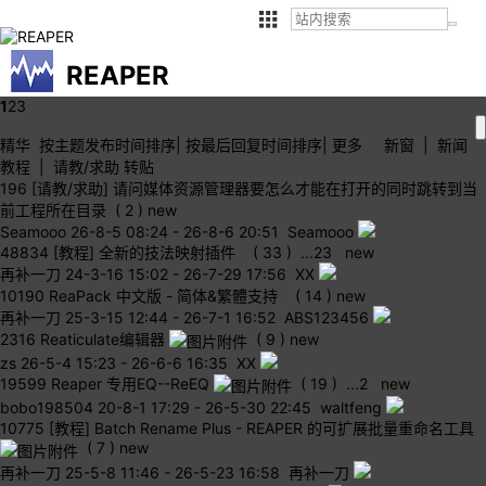
REAPER
1
2
3
精华
按主题
发布时间
排序
|
按最后
回复时间
排序
|
更多
新窗
|
新闻
教程
|
请教/求助
转贴
196
[请教/求助] 请问媒体资源管理器要怎么才能在打开的同时跳转到当
前工程所在目录
( 2 )
new
Seamooo
26-8-5 08:24
-
26-8-6 20:51 Seamooo
48834
[教程] 全新的技法映射插件
( 33 )
...
2
3
new
再补一刀
24-3-16 15:02
-
26-7-29 17:56 XX
10190
ReaPack 中文版 - 简体&繁體支持
( 14 )
new
再补一刀
25-3-15 12:44
-
26-7-1 16:52 ABS123456
2316
Reaticulate编辑器
( 9 )
new
zs
26-5-4 15:23
-
26-6-6 16:35 XX
19599
Reaper 专用EQ--ReEQ
( 19 )
...
2
new
bobo198504
20-8-1 17:29
-
26-5-30 22:45 waltfeng
10775
[教程] Batch Rename Plus - REAPER 的可扩展批量重命名工具
( 7 )
new
再补一刀
25-5-8 11:46
-
26-5-23 16:58 再补一刀