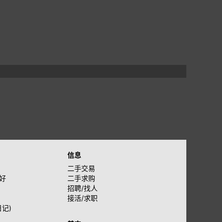
信息
二手交易
好
二手求购
招聘/找人
接活/求职
日记)