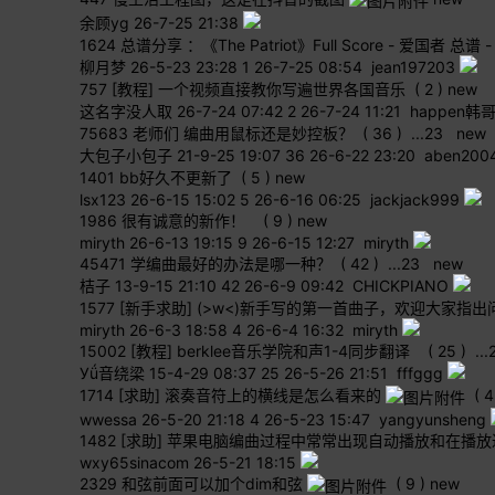
余顾yg
26-7-25 21:38
1624
总谱分享 ：《The Patriot》Full Score - 爱国者 总谱
柳月梦
26-5-23 23:28
1
26-7-25 08:54 jean197203
757
[教程] 一个视频直接教你写遍世界各国音乐
( 2 )
new
这名字没人取
26-7-24 07:42
2
26-7-24 11:21 happen韩
75683
老师们 编曲用鼠标还是妙控板？
( 36 )
...
2
3
new
大包子小包子
21-9-25 19:07
36
26-6-22 23:20 aben200
1401
bb好久不更新了
( 5 )
new
lsx123
26-6-15 15:02
5
26-6-16 06:25 jackjack999
1986
很有诚意的新作！
( 9 )
new
miryth
26-6-13 19:15
9
26-6-15 12:27 miryth
45471
学编曲最好的办法是哪一种？
( 42 )
...
2
3
new
桔子
13-9-15 21:10
42
26-6-9 09:42 CHICKPIANO
1577
[新手求助] (>w<)新手写的第一首曲子，欢迎大家指出
miryth
26-6-3 18:58
4
26-6-4 16:32 miryth
15002
[教程] berklee音乐学院和声1-4同步翻译
( 25 )
...
Уǘ音绕梁
15-4-29 08:37
25
26-5-26 21:51 fffggg
1714
[求助] 滚奏音符上的横线是怎么看来的
( 4
wwessa
26-5-20 21:18
4
26-5-23 15:47 yangyunsheng
1482
[求助] 苹果电脑编曲过程中常常出现自动播放和在播
wxy65sinacom
26-5-21 18:15
2329
和弦前面可以加个dim和弦
( 9 )
new