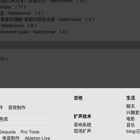
你知道几种方法？欢迎讨论
- Malstromer ( 10 )
artjay ( 17 )
方法
- Malstromer ( 5 )
代乐理角度的理解-本期内容有点绕
- Malstromer ( 4 )
 Malstromer ( 6 )
inished scale
- Malstromer ( 4 )
5 )
吉他
生活
聊天
件
音效制作
兴趣爱
扩声技术
电影
音色库
音响系统
音乐
现场扩声
blog(
Sequoia
Pro Tools
电音制作
Ableton Live