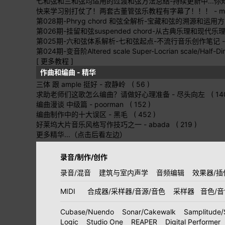
七和弦和三和弦均适用的过渡和弦方法总结-持续更新中...
快来学习别打仗了！两套古董管弦乐教程有字幕了！！！
- m
第028期-Phryg chord 和弦全解析-宝藏和弦的溯源和运用
第026期-挂留和弦suspended chord-从古典乐理和现
第025期-六和弦体系解析-七和弦起点-不流行音乐创作笔记
-
第024期-变音阶Altered scale Super-Locrian scale/Half-Dim
[ 更多教程 ]
作曲和编曲 - 精华
三体 跟 ample 挺好
- 寂静岭 ( 56 )
求助老师们这歌怎么编曲？请做好心理准备
- 尽头向左 ( 140
编曲漫谈 中级篇
- poorman ( 152 )
编曲制作中的十大误区
- 黑毛 ( 452 )
好莱坞大片音乐风格写作技巧之一
- abada ( 219 )
更多精华...（点击后看左边）
录音/制作/创作
录音/混音
建筑与室内声学
音频编辑
效果器/插
MIDI
合成器/采样器/音源/音色
采样器
音色/
Cubase/Nuendo
Sonar/Cakewalk
Samplitude/
Logic
Studio One
REAPER
Digital Performer