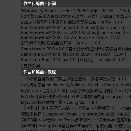
作曲和编曲 - 新闻
Windows 版 Band-in-a-Box® 2026®发布
- 65128 ( 118 )
62岁著名音乐人屠颖突发意外离世，齐豫广州演唱会紧急延
2025杭州国际电子音乐作曲比赛奖品公布
- 浪老P ( 1 )
Band-in-a-Box® 2024.macOS [Patched][Jack version]
- 
Band-in-a-Box® 2022.macOS [Patched][Jack version]
- 
Band-in-a-Box® 2025 for Windows
- masko0 ( 227 )
彭飞老师5月8日编曲公开课
- Salinx ( 19 )
Song Master PRO v2.0.0自动分析和弦升降调变速及
Band-in-a-Box® and RealBand 2024
- masko0 ( 204 )
Band-in-a-Box 2023.macOS【汉化版】
- masko0 ( 81 )
[ 更多新闻 ]
作曲和编曲 - 教程
一个视频直接教你写遍世界各国音乐
- 这名字没人取 ( 2 )
中文机翻字幕 studio.com_Writing a Worship Song with Mat
MyMixLab【混音大师课】双语字幕视频教程【更新Deepl
MWTM【音乐制作大师班】双语字幕视频教程
- martjay ( 4
logic pro操作教程全集
- youngflu5 ( 8 )
【电子书】给电子音乐人的 74 个建议（完整版汉化）
- mart
管弦乐教程 Symphonic Virtual Orchestration 2020（中文
第030期-引导音Guide Tone 旋律设计即兴演奏必学-五度
第029期-Arpeggiator琶音器ARP全解析-附演示曲-不流