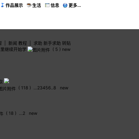
作品展示
生活
信息
更多...
曲
窗
|
新闻
教程
|
求助
新手求助
转贴
哪里继续开始学
( 5 )
new
取
( 118 )
...
2
3
4
5
6
..
8
new
( 18 )
...
2
new