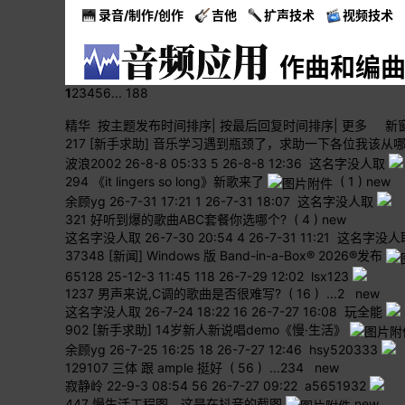
录音/制作/创作
吉他
扩声技术
视频技术
作曲和编
1
2
3
4
5
6
... 188
精华
按主题
发布时间
排序
|
按最后
回复时间
排序
|
更多
新
217
[新手求助] 音乐学习遇到瓶颈了，求助一下各位我该从
波浪2002
26-8-8 05:33
5
26-8-8 12:36 这名字没人取
294
《it lingers so long》新歌来了
( 1 )
new
余顾yg
26-7-31 17:21
1
26-7-31 18:07 这名字没人取
321
好听到爆的歌曲ABC套餐你选哪个?
( 4 )
new
这名字没人取
26-7-30 20:54
4
26-7-31 11:21 这名字没人
37348
[新闻] Windows 版 Band-in-a-Box® 2026®发布
65128
25-12-3 11:45
118
26-7-29 12:02 lsx123
1237
男声来说,C调的歌曲是否很难写?
( 16 )
...
2
new
这名字没人取
26-7-24 18:22
16
26-7-27 16:08 玩全能
902
[新手求助] 14岁新人新说唱demo《慢·生活》
余顾yg
26-7-25 16:25
18
26-7-27 12:46 hsy520333
129107
三体 跟 ample 挺好
( 56 )
...
2
3
4
new
寂静岭
22-9-3 08:54
56
26-7-27 09:22 a5651932
447
慢生活工程图，这是在抖音的截图
new