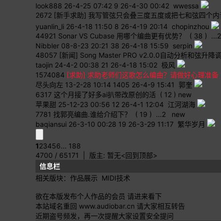
look888
26-4-25 07:42
9
26-4-30 00:42 wwessa
2672
[新手求助] 我写管弦只会叠三度五度或把七和弦四个内
yuanlin_li
26-4-18 11:50
8
26-4-19 20:14 chopinzhou
44921
Sonar VS Cubase 用哪个编曲更有优势？
( 38 )
...
2
Nibbler
08-8-23 20:21
38
26-4-18 15:59 serpin
48057
[新闻] Song Master PRO v2.0.0自动分
taojin
24-4-2 00:38
21
26-4-18 15:02 极风
1574084
[求助] 求助老师们这歌怎么编曲？请做好心理准备
尽头向左
13-2-28 10:14
1405
26-4-9 15:41 郭奎
6317
这个月接了好多ai扒带改原创的活
( 12 )
new
苹果甜
25-12-23 00:56
12
26-4-1 12:04 江河湖海
7781
找郭亮编曲.谁给介绍下？
( 19 )
...
2
new
baqiansui
26-3-10 00:28
19
26-3-29 11:17 繁华岁月
1
2
3
4
5
6
... 188
4700 / 65171
| 版主: 暂无
<回到顶部>
信息栏
相关版块：
作品展示
MIDI技术
欲在本版发布个人作品的会员 请进来看下
本站域名重回 www.audiobar.cn 请大家相互转告
近期盗号频发，再一次提醒大家设置安全提问