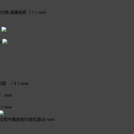
 - 约翰·威廉姆斯
( 1 )
new
哥
4
问题
( 4 )
new
2
new
 )
new
放过程中播放指针随机跳动
new