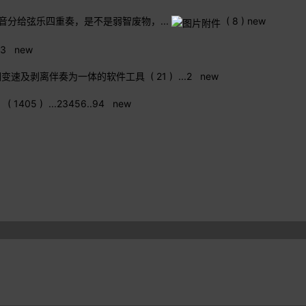
音分给弦乐四重奏，是不是弱智废物，...
( 8 )
new
3
new
析和弦升降调变速及剥离伴奏为一体的软件工具
( 21 )
...
2
new
( 1405 )
...
2
3
4
5
6
..
94
new