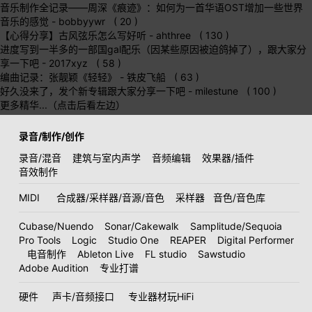
音乐制作全记录——周深《痕迹》：如何为一首华语OST增加一些世界
音乐的感觉
- bobbyywr ( 20 )
【心得分享】古风弦乐怎么写好听
- ahthree ( 130 )
进度写到一半多的一部国gal配乐（因某些原因被迫鸽掉了），跟大家分
享一下吧
- 2017xyz ( 58 )
编曲记录：张靓颖《轻轻》
- 铁皮飞船 ( 63 )
好久没来了，发个新专辑跟大家分享一下吧
- milestune ( 100 )
更多精华...（点击后看左边）
录音/制作/创作
录音/混音
建筑与室内声学
音频编辑
效果器/插件
音效制作
MIDI
合成器/采样器/音源/音色
采样器
音色/音色库
Cubase/Nuendo
Sonar/Cakewalk
Samplitude/Sequoia
Pro Tools
Logic
Studio One
REAPER
Digital Performer
电音制作
Ableton Live
FL studio
Sawstudio
Adobe Audition
专业打谱
硬件
声卡/音频接口
专业器材玩HiFi