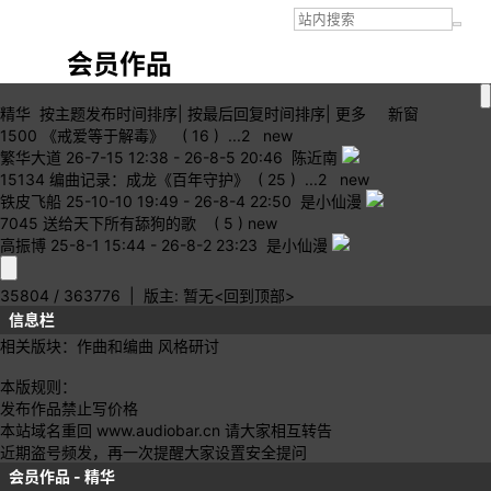
会员作品
精华
按主题
发布时间
排序
|
按最后
回复时间
排序
|
更多
新窗
1500
《戒爱等于解毒》
( 16 )
...
2
new
繁华大道
26-7-15 12:38
-
26-8-5 20:46 陈近南
15134
编曲记录：成龙《百年守护》
( 25 )
...
2
new
铁皮飞船
25-10-10 19:49
-
26-8-4 22:50 是小仙漫
7045
送给天下所有舔狗的歌
( 5 )
new
高振博
25-8-1 15:44
-
26-8-2 23:23 是小仙漫
35804 / 363776
| 版主: 暂无
<回到顶部>
信息栏
相关版块：
作曲和编曲
风格研讨
本版规则：
发布作品禁止写价格
本站域名重回 www.audiobar.cn 请大家相互转告
近期盗号频发，再一次提醒大家设置安全提问
会员作品 - 精华