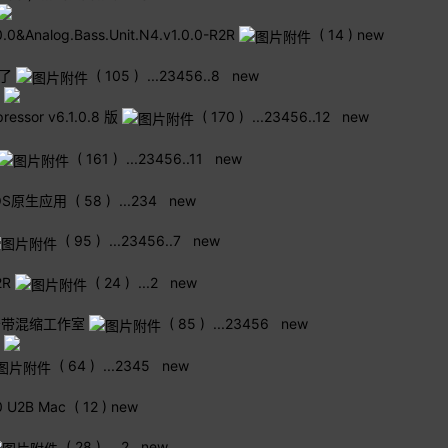
.0&Analog.Bass.Unit.N4.v1.0.0-R2R
( 14 )
new
来了
( 105 )
...
2
3
4
5
6
..
8
new
ssor v6.1.0.8 版
( 170 )
...
2
3
4
5
6
..
12
new
( 161 )
...
2
3
4
5
6
..
11
new
COS原生应用
( 58 )
...
2
3
4
new
( 95 )
...
2
3
4
5
6
..
7
new
2R
( 24 )
...
2
new
版 黄昏母带混缩工作室
( 85 )
...
2
3
4
5
6
new
( 64 )
...
2
3
4
5
new
.0 U2B Mac
( 12 )
new
( 28 )
...
2
new