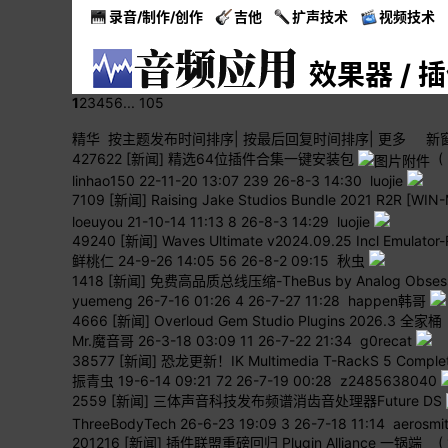
录音/制作/创作
吉他
扩声技术
视频技术
效果器 / 
1
2
3
4
5
6
... 105
精华
按主题
发布时间
排序
|
按最后
回复时间
排序
|
更多
新
427622
[新闻] 精选64位插件合集一键安装包
(
linhao150
22-11-20 13:07
239
26-8-3 14:30 luojie
7109
[新闻] Raising Jake Studios Bundle 2021 R2R [WIN
loeuyou
21-10-14 11:13
8
26-8-3 14:29 luojie
49240
[新闻] Waves Ultimate v2024.09.25 Incl Emulator
鲜桃仁
24-9-26 14:05
56
26-8-2 09:15 秋虫
1418
[新闻] 免费高品质总线压缩-TheBus by Analog Obsess
yuemeng
26-7-16 01:26
4
26-7-27 11:28 happen韩哥
4666
[新闻] Overloud Gem Studio Plugins 2026.3 全家桶
Mr.魔音哥
26-3-18 03:09
11
26-7-22 21:34 g0recat
38577
[新闻] 恐龙更新！IK Multimedia T-RackS 5 Complete
振青虫
19-6-14 09:21
72
26-7-19 00:28 z2485638040
2559
[新闻] 三体声音科技发布频谱消齿音处理器Future DS
ThreeBodyTech
26-6-23 19:09
3
26-7-18 11:14 aerosmi
201216
[新闻] 插件联盟重磅回归 Plugin Alliance 一锅端
(