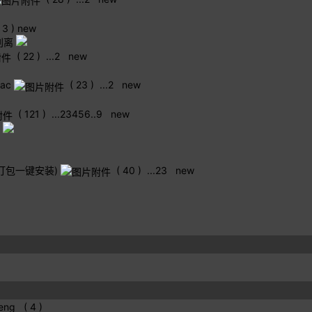
 3 )
new
即别离
( 22 )
...
2
new
mac
( 23 )
...
2
new
( 121 )
...
2
3
4
5
6
..
9
new
(重新打包一键安装)
( 40 )
...
2
3
new
eng ( 4 )