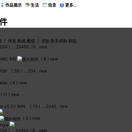
作品展示
生活
信息
更多...
插件
窗
|
所有
新闻
教程
|
求助
新手求助
转贴
 239 )
...
2
3
4
5
6
..
16
new
-MAC 64]
( 8 )
new
-R2R
( 56 )
...
2
3
4
new
ion
( 4 )
new
( 11 )
new
 v5.2.1 WIN
( 72 )
...
2
3
4
5
new
( 3 )
new
thgw
 138 )
...
2
3
4
5
6
..
10
new