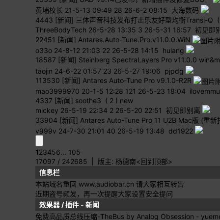
黄埔校长
21-5-13 09:49
28
26-6-2 08:15 大海数码
4443
[新闻] 三体声音科技发布打击乐友好型均衡Transi-Q
(
ThreeBodyTech
26-5-28 13:35
3
26-5-31 16:57 初见
22451
[新闻] Antares.Auto-Tune.Pro.v11.0.0.WiN
o33o
24-8-12 21:03
22
26-5-28 14:15 hulang
18587
[新闻] Steinberg SpectraLayers Pro v11.0.0 win&
taojin
24-6-22 01:57
23
26-5-27 19:06 pjpdg
113530
[新闻] Antares Auto-Tune Pro v9.1.0-R2R
mao3999970
20-1-5 12:28
121
26-5-23 18:04 ilovemmu
4337
[新闻] soothe3
( 2 )
new
mickey
26-5-19 22:34
2
26-5-20 22:51 初见即别离
33904
[新闻] Antares Auto-Tune Pro 11 U2B Mac版 
v999v
24-7-30 21:01
40
26-5-19 13:48 dd1922
1
2
3
4
5
6
... 105
17097 / 242685
| 版主:
杨德南
<回到顶部>
信息栏
本站域名重回 www.audiobar.cn 请大家相互转告
近期盗号频发，再一次提醒大家设置安全提问
效果器 / 插件 - 新闻
免费高品质总线压缩-TheBus by Analog Obsession
- yuem