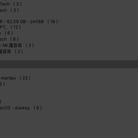
Tech ( 3 )
ech ( 3 )
R - 62.59 GB
- zm188 ( 18 )
PT_ ( 12 )
 ( 6 )
ech ( 8 )
- Mr.魔音哥 ( 3 )
.魔音哥 ( 2 )
 martjay ( 23 )
6 )
)
macOS
- dukkey ( 6 )