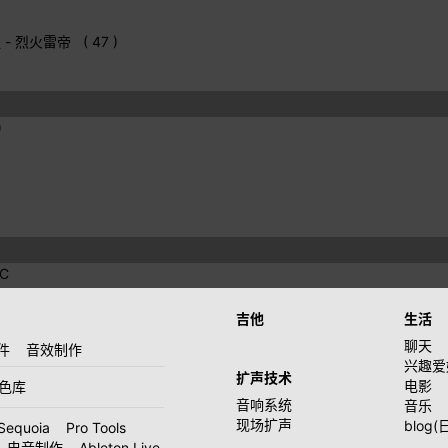
程
- 烈火雷帝 ( 47 )
)
IC
吉他
生活
聊天
件
音效制作
兴趣爱
扩声技术
电影
音色库
音响系统
音乐
现场扩声
blog(
Sequoia
Pro Tools
电音制作
Ableton Live