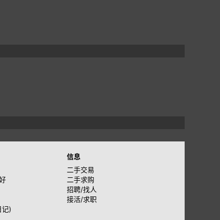
信息
二手交易
好
二手求购
招聘/找人
接活/求职
日记)