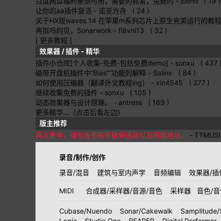
百度网盘福利亲测可用，需要的抓紧，免费的
- joeho ( 19 )
让你的aa插件复活
- 诺亚方舟 ( 24 )
关于HX版waves 14 在苹果m系列芯片上原生完美运行的教
再拟吗的见，Sonarwork
- fi8vni13 ( 32 )
[ 更多教程 ]
效果器 / 插件 - 精华
插件小仓库[个人收集-免费-包括免费demo]
- sonxu ( 437 
磁带开盘机插件中“Bias””功能的解释
- Salinx ( 84 )
如何使用压缩器（翻译外文教程ing）
- xin4545 ( 277 )
继续收集免费的插件
- sonxu ( 105 )
动态效果器与设计原理。
- antress ( 169 )
更多精华...（点击后看左边）
版主推荐
再次重申，请勿发布软件破解链接以及网盘地址。
- TTMUS
录音/制作/创作
录音/混音
建筑与室内声学
音频编辑
效果器/插
MIDI
合成器/采样器/音源/音色
采样器
音色/
Cubase/Nuendo
Sonar/Cakewalk
Samplitude/
Logic
Studio One
REAPER
Digital Performer