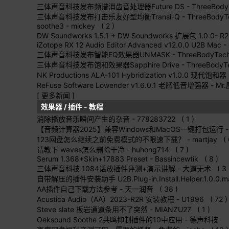
三体声音科技发布频谱消齿音处理器Future DS
- ThreeBody
三体声音科技发布打击乐友好型均衡Transi-Q
- ThreeBodyT
soothe3
- mickey ( 2 )
DW Soundworks 1.5.1 + DW Soundworks 扩展包 1.0.0- R2
iZotope RX 12 Audio Editor Advanced v12.0.0 U2B Mac
- 
三体声音科技发布智能EQ效果器UNMASK
- ThreeBodyTech
三体声音科技发布饱和效果器Sapphire Drive
- ThreeBodyT
NK Productions ALA-101 Hybridization v1.0.0 现代饱和器
ReFuse Software Lowender v1.6.0.1 老牌低音增强器
- Mr
[ 更多新闻 ]
效果器 / 插件 - 教程
消除播放音乐瞬间产生的杂音
- 778283722 ( 1 )
【音频计算器2025】兼容Windows和MacOS一键打包运行
-
123网盘怎么继续之前免费模式的不限速下载？
- martjay ( 
请教下 waves怎么删除干净
- huhong714 ( 7 )
Serum 1.368+Skin+17883 Preset
- Bassincewtik ( 8 )
三体声音科技 1084话放插件评测+演示讲解
- 大道无术 ( 3 
自带解压的插件安装助手 U2B.Plug-in.Install.Helper.1.0.0.
AA插件自己下载方法参考
- 天一润音 ( 38 )
Acustica Audio（AA）2023-R2R 安装教程
- U1996 ( 72 )
Steve slate 板岩通道条用不了突然
- MIANZU27 ( 1 )
Oeksound Soothe 2共鸣抑制插件的10中应用
- 德声科技