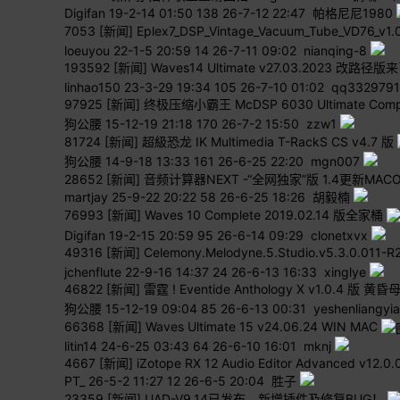
Digifan
19-2-14 01:50
138
26-7-12 22:47 帕格尼尼1980
7053
[新闻] Eplex7_DSP_Vintage_Vacuum_Tube_VD76_v1.0
loeuyou
22-1-5 20:59
14
26-7-11 09:02 nianqing-8
193592
[新闻] Waves14 Ultimate v27.03.2023 改路径版
linhao150
23-3-29 19:34
105
26-7-10 01:02 qq3329791
97925
[新闻] 终极压缩小霸王 McDSP 6030 Ultimate Compre
狗公腰
15-12-19 21:18
170
26-7-2 15:50 zzw1
81724
[新闻] 超級恐龙 IK Multimedia T-RackS CS v4.7 版
狗公腰
14-9-18 13:33
161
26-6-25 22:20 mgn007
28652
[新闻] 音频计算器NEXT -“全网独家”版 1.4更新MA
martjay
25-9-22 20:22
58
26-6-25 18:26 胡毅楠
76993
[新闻] Waves 10 Complete 2019.02.14 版全家桶
Digifan
19-2-15 20:59
95
26-6-14 09:29 clonetxvx
49316
[新闻] Celemony.Melodyne.5.Studio.v5.3.0.011-R
jchenflute
22-9-16 14:37
24
26-6-13 16:33 xinglye
46822
[新闻] 雷霆 ! Eventide Anthology X v1.0.4 
狗公腰
15-12-19 09:04
85
26-6-13 00:31 yeshenliangyia
66368
[新闻] Waves Ultimate 15 v24.06.24 WIN MAC
litin14
24-6-25 03:43
64
26-6-10 16:01 mknj
4667
[新闻] iZotope RX 12 Audio Editor Advanced v12.0
PT_
26-5-2 11:27
12
26-6-5 20:04 胜子
23359
[新闻] UAD-V9.14已发布，新增插件及修复BUG！