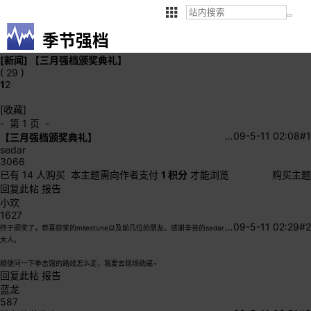
季节强档
[新闻]
【三月强档颁奖典礼】
( 29 )
1
2
[收藏]
- 第 1 页 -
…
09-5-11 02:08
#1
【三月强档颁奖典礼】
sedar
3066
已有 14 人购买
本主题需向作者支付
1 积分
才能浏览
购买主题
回复此帖
报告
小欢
1627
…
09-5-11 02:29
#2
终于颁奖了，恭喜获奖的milestune以及前几位的朋友。感谢辛苦的sedar
大人。
顺便问一下拳击馆的路线怎么走，我要去现场助威~
回复此帖
报告
蓝龙
587