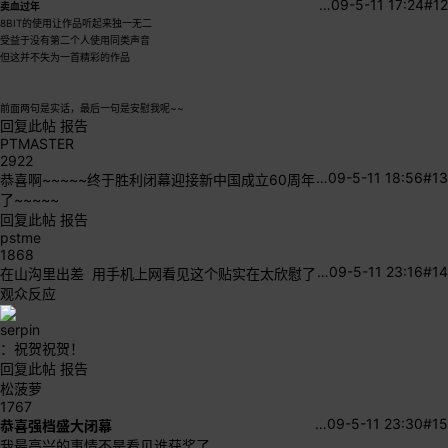
…
09-5-11 17:24
#12
卖血过年
8BIT的使用让作品听起来独一无二
受益于没有第二个人使用同类声音
但这并不失为一首精彩的作品
前面两句是实话，最后一句是安慰我呢~~
回复此帖
报告
PTMASTER
2922
…
09-5-11 18:56
#13
恭喜啊~~~~~终于胜利闭幕迎接新中国成立60周年
了~~~~~
回复此帖
报告
pstme
1868
…
09-5-11 23:16
#14
在山沟里出差 用手机上网看见这个贴实在太欣慰了
观众反应
serpin
：祝贺祝贺！
回复此帖
报告
松菠萝
1767
…
09-5-11 23:30
#15
恭喜强档盛大闭幕
我最高兴的事情不是看见谁获奖了，