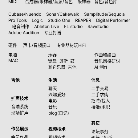
MIDI
合成器/采样器/音源/音色
采样器
音色/音色库
Cubase/Nuendo
Sonar/Cakewalk
Samplitude/Sequoia
Pro Tools
Logic
Studio One
REAPER
Digital Performer
电音制作
Ableton Live
FL studio
Sawstudio
Adobe Audition
专业打谱
硬件
声卡/音频接口
专业器材玩HiFi
电脑
乐器
作曲和编曲
MAC
键盘
贝斯
鼓
音乐风格研讨
其它乐器
吉他
AI 制作
吉他
生活
信息
聊天
二手交易
兴趣爱好
二手求购
扩声技术
电影
招聘/找人
音响系统
音乐
接活/求职
现场扩声
blog(日记)
其它
作品展示
视频技术
论坛事务
会员作品
视频技术
纠纷 / 投诉