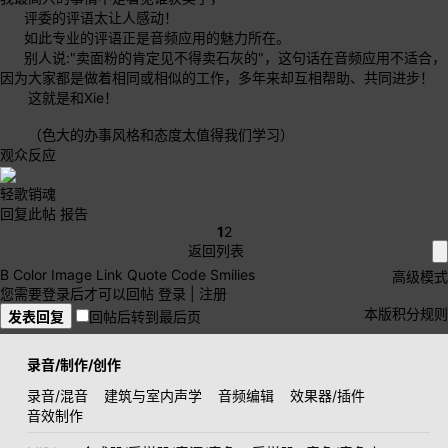
评委的评语太让人感动！
如此专业的评语正是音频应用的魅力所在。
别人说:"卖面粉的肯定见不得卖石灰的"，这句话在音频应用不适合，
因为大家都是做着相同或相似的工作，多年来却互相帮助、共同进步！
这就是和Xie！
（色大的办事风格和态度太值得我们学习）
观众反应
轻歌销魂
回复此帖
报告
1
2
返回列表
B
Color
Image
Link
Quote
Code
Smilies
高级模式
您需要登录后才可以回帖
登录
|
注册
本版积分规则
发表回复
回帖后转到最后页
录音/制作/创作
录音/混音
建筑与室内声学
音频编辑
效果器/插件
音效制作