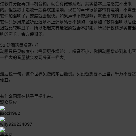
过软件分配再到耳机音箱，就会有微微延迟，其实基本上是感觉不出来
的。但是歌手唱歌一般喜欢加混响，现在的声卡很多都带有混响，不需要
软件加混响了，速度就会很快。如果声卡不带混响，就要用软件加混响。
软件只是用来监听延迟基本上还是感觉不到的，但是加了软件混响以后延
迟就比较明显了，所以唱起来有延迟感就会不舒服。所以建议还是买带混
响的声卡，会方便很多。
52 动圈话筒噪音小？
动圈只是灵敏度小（需要更多增益），噪音不小，你把动圈增益到和电容
一样大的音量就会发现噪音一样大。
最后说一句，这个世界免费的东西最贵。买设备想要不上当，千万不要贪
便宜。
有什么问题在帖子里提出来。
观众反应
jiaozi1982
willy926234097
岳子风