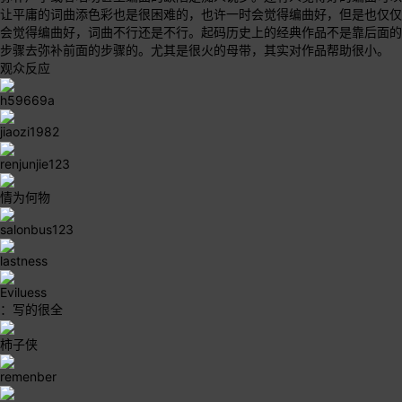
让平庸的词曲添色彩也是很困难的，也许一时会觉得编曲好，但是也仅仅
会觉得编曲好，词曲不行还是不行。起码历史上的经典作品不是靠后面的
步骤去弥补前面的步骤的。尤其是很火的母带，其实对作品帮助很小。
观众反应
h59669a
jiaozi1982
renjunjie123
情为何物
salonbus123
lastness
Eviluess
：写的很全
柿子侠
remenber