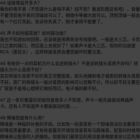
44 话放增益开多大？
看你的电平表（不知道什么是电平表？找不到？看波形图总有吧），音量
不要顶到电平表的顶端就可以了，稍微中等偏大就可以。顶到顶端一般会
有一个红灯亮起，告诉你失真了，刚才录得不能要了。
45 声卡如何接耳放？如何接功放？
我也不知道如何回答。应该就是用两条信号线接吧。一般是大三芯，卡农
口之类的接口，然后接上去就好了？如果声卡是大三芯，但你的功放是
RCA（莲花头），这样转接音质会遭受破坏的要注意。
46 有些好一点的耳机为什么会送转接头？不是说转接头音质不好吗？转
接头为什么音质不好？
其实转接头音质不好的真正完整版是，街头地摊和电子城卖的转接头音质
不好。原厂的转接头一般对音质的影响可以忽略不计。所以好不好主要在
厂家是不是用心想把它做好而已。电子城的都不好。
47 这一条巨傻逼巨初级但是很多人不知道，声卡一般先装驱动再插声
卡。还有人不知道声卡要装驱动的我……
48 降噪到底有什么用？
降噪是一种临时补救的手段，比如有一段录音有一个短噪音没办法重录只
好降低质量要求，还有些是露天环境现场录音有马路噪音，配音的时候用
降噪来让配音的人舒服些。但是我们最常见的用法是录唱歌录完以后先降