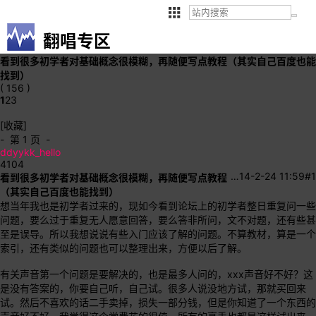
翻唱专区
看到很多初学者对基础概念很模糊，再随便写点教程（其实自己百度也能
找到）
( 156 )
1
2
3
[收藏]
- 第 1 页 -
ddyykk_hello
4104
…
14-2-24 11:59
#1
看到很多初学者对基础概念很模糊，再随便写点教程
（其实自己百度也能找到）
想当年我也是初学者过来的，现如今看到论坛上的初学者整日重复问一些
问题，要么过于重复无人愿意回答，要么答非所问，文不对题，还有些甚
至是误导。所以我想说说有些入门应该了解的问题。不算教材，算是一个
索引，还有类似的问题也可以整理出来，方便以后了解。
有关声音第一个问题是要解决的，也是最多人问的，xxx声音好不好？这
是没有答案的，你要自己听，自己试。很多人说没地方试，那就买回来
试。然后不喜欢的话二手卖掉，损失一部分钱，但是你知道了一个东西的