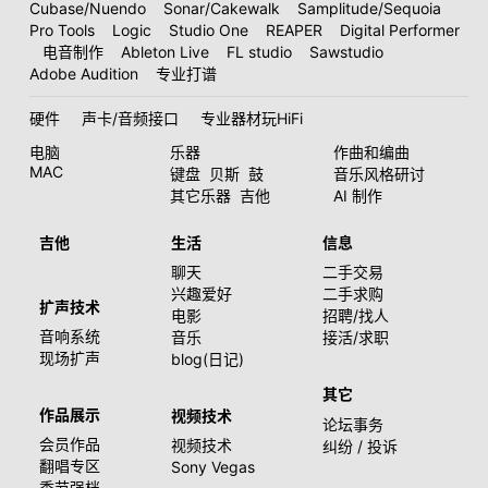
Cubase/Nuendo
Sonar/Cakewalk
Samplitude/Sequoia
Pro Tools
Logic
Studio One
REAPER
Digital Performer
电音制作
Ableton Live
FL studio
Sawstudio
Adobe Audition
专业打谱
硬件
声卡/音频接口
专业器材玩HiFi
电脑
乐器
作曲和编曲
MAC
键盘
贝斯
鼓
音乐风格研讨
其它乐器
吉他
AI 制作
吉他
生活
信息
聊天
二手交易
兴趣爱好
二手求购
扩声技术
电影
招聘/找人
音响系统
音乐
接活/求职
现场扩声
blog(日记)
其它
作品展示
视频技术
论坛事务
会员作品
视频技术
纠纷 / 投诉
翻唱专区
Sony Vegas
季节强档