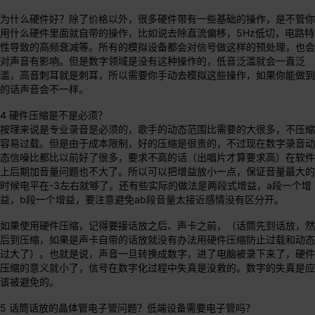
为什么硬件好？除了价格以外，很多硬件带有一些基础的操作，是不管你
用什么硬件里面就自带的操作，比如说去除直流偏移，5Hz低切，电路特
性导致的高频衰减等。所有的模拟设备都会对信号做这样的预处理，也会
对声音有影响。但是数字领域是没有这种操作的，低音泛滥就会一直泛
滥，高音刺耳就是刺耳，所以需要你手动去模拟这些操作，如果你能做到
的话声音会不一样。
4 硬件压缩是不是必须？
按理来说是专业录音是必须的，歌手的动态范围比需要的大很多，不压缩
容易过载。但是由于成本限制，好的压缩是很贵的，不过现在数字录音动
态信噪比都比以前好了很多，要求不高的话（出唱片才算要求高）在软件
上后期加音量问题也不大了。所以可以把增益放小一点，保证音量最大的
时候电平在-3左右就够了。还有些实际的做法是两段式增益，a段一个增
益，b段一个增益，要注意避免ab段音量太接近感情没有区分开。
如果使用硬件压缩，记得要接话放之后、声卡之前，（话筒先到话放，然
后到压缩，如果是声卡自带的话放就没有办法用硬件压缩防止过载和动态
过大了）。也就是说，声音一旦转换成数字，进了电脑被录下来了，硬件
压缩的意义就小了，信号在数字化过程中失真是没救的。数字的失真是应
该被避免的。
5 话筒话放的晶体管电子管问题？低端设备需要电子管吗？