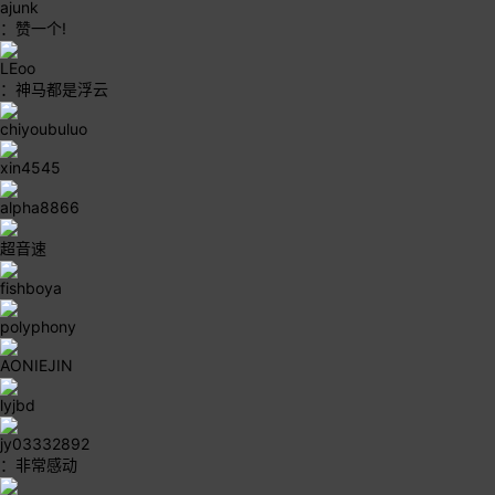
ajunk
：赞一个!
LEoo
：神马都是浮云
chiyoubuluo
xin4545
alpha8866
超音速
fishboya
polyphony
AONIEJIN
lyjbd
jy03332892
：非常感动