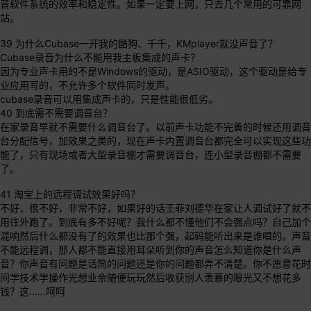
音软件系统的效率和稳定性。如果一定要上网，只去几个常用的可靠网
站。
39 为什么Cubase一开我的酷狗、千千，KMplayer就没声音了？
Cubase录音为什么不能用我主板集成的声卡？
因为专业声卡用的不是Windows的驱动，是ASIO驱动，这个驱动是给专
业应用写的，不允许多个软件同时发声。
cubase录音可以用集成声卡的，只是性能很低劣。
40 到底需不需要调音台？
在家录音早就不需要什么调音台了。以前声卡功能不完善的时候还用调音
台分配信号，加效果之类的，现在声卡内置调音台都完全可以实现这些功
能了，只有现场或者大型录音棚才需要调音台，连小型录音棚都不需要
了。
41 淘宝上的远程调试效果好吗？
不好，很不好，非常不好，如果好的话王菲刘德华在家让人调试好了就不
用往外跑了。到底有多不好呢？我什么都不懂他们不会强点吗？自己加个
混响然后什么都没有了的效果也比那个强，起码能听出来是谁唱的。声音
不能远程调，那人都不能直接用耳朵听到你的声音怎么知道你是什么声
音？你声音有问题是话筒的问题还是你的问题都弄不清楚。你不愿意花时
间学技术学操作光想业余随便玩玩然后收获别人羡慕的眼光又不想花多
钱？这……呵呵