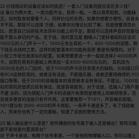
22 价钱相近的设备应该如何挑选？一套入门设备到底应该花多少钱？
设 备分为两大类，一类功能齐全，音质一般。一类以音质取胜，功能缺
乏。如何取舍就要看个人。同样价位的东西，如果你想要方便性，自身水
平不高，那就可以选择 方便。如果你对理论比较了解，但是想要高性价
比，愿意自己钻研技术去弥补功能上的不足，那就可以选择声音好但是功
能不那么亲切的产品。至于钱。我的意见是 翻唱入门爱好者起码应该买
1000元的入门声卡一个，1000元专业耳机一个，600-1000的话筒，剩
下钱买点线材之类，这样的配套基本的功能和音质 都是有保障的。对于
小型工作室也是类似的配置。如果想要更进一步一般就选择2-4000的声
卡，话筒在原有的基础上再添加一支4000-6000左右的， 耳机改为
3000左右的入门监听。低于1000的声卡往往有很大的缺陷，比如接口只
有RCA这种民用的，或者没有话放，不能插乐器，或者还要用麻烦的 PCI
接口等等。低于2000的音箱基本的音质根本没有保证，不建议。1000左
右的耳机则音质比较有保证，就是容易疲劳。对于话放，低端入门用户是
不建 议的，因为搭配入门声卡的话提升有限但是使用上却麻烦很多，况
且很多便宜的话放只有坏作用。这里要推荐一下1911，声音确实超值。
1911建议和 2000-4000的声卡搭配，一来声卡通道多了，有了线路输
入，而来你也有了一定的基础，知道了话放的使用方法。
23 输入输出是什么意思？软件播放的信号属于输入还是输出？矩阵功能
是不是就是内置调音台？
对 于声卡来说，有两个信号来源，一个是他的物理输入口，你可以插上