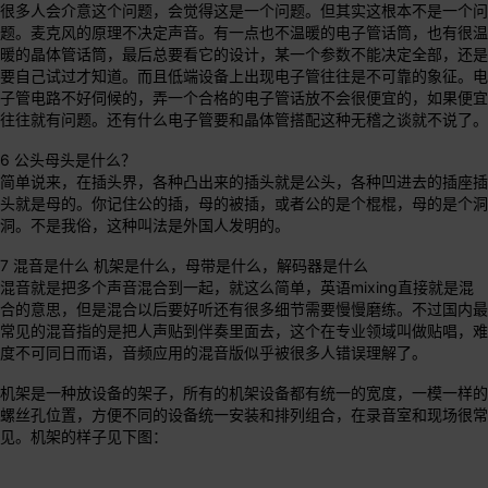
很多人会介意这个问题，会觉得这是一个问题。但其实这根本不是一个问
题。麦克风的原理不决定声音。有一点也不温暖的电子管话筒，也有很温
暖的晶体管话筒，最后总要看它的设计，某一个参数不能决定全部，还是
要自己试过才知道。而且低端设备上出现电子管往往是不可靠的象征。电
子管电路不好伺候的，弄一个合格的电子管话放不会很便宜的，如果便宜
往往就有问题。还有什么电子管要和晶体管搭配这种无稽之谈就不说了。
6 公头母头是什么？
简单说来，在插头界，各种凸出来的插头就是公头，各种凹进去的插座插
头就是母的。你记住公的插，母的被插，或者公的是个棍棍，母的是个洞
洞。不是我俗，这种叫法是外国人发明的。
7 混音是什么 机架是什么，母带是什么，解码器是什么
混音就是把多个声音混合到一起，就这么简单，英语mixing直接就是混
合的意思，但是混合以后要好听还有很多细节需要慢慢磨练。不过国内最
常见的混音指的是把人声贴到伴奏里面去，这个在专业领域叫做贴唱，难
度不可同日而语，音频应用的混音版似乎被很多人错误理解了。
机架是一种放设备的架子，所有的机架设备都有统一的宽度，一模一样的
螺丝孔位置，方便不同的设备统一安装和排列组合，在录音室和现场很常
见。机架的样子见下图：