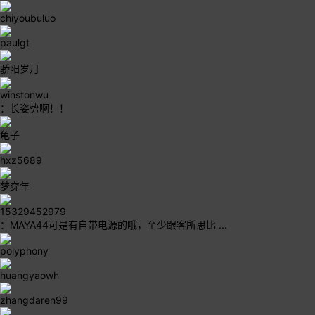
chiyoubuluo
paulgt
骄阳岁月
winstonwu
：长姿势啊！！
龟子
hxz5689
梦穿年
15329452979
：MAYA44可是有自带电源的哦，至少跟客所思比 ...
polyphony
huangyaowh
zhangdaren99