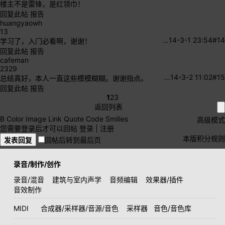
楼主不是雷锋，是红领巾！
回复此帖
报告
huangyaowh
13
…
14-3-1 23:54
#14
学习了，入门必看啊，谢谢！
回复此帖
报告
cafeman
2329
…
14-3-2 11:02
#15
总结真好，本人一直这些模模糊糊。谢谢指点。
回复此帖
报告
1
2
3
返回列表
B
Color
Image
Link
Quote
Code
Smilies
高级模式
您需要登录后才可以回帖
登录
|
注册
本版积分规则
发表回复
回帖后转到最后页
录音/制作/创作
录音/混音
建筑与室内声学
音频编辑
效果器/插件
音效制作
MIDI
合成器/采样器/音源/音色
采样器
音色/音色库