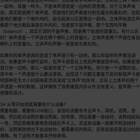
一起响，音量一样大。不是单声道就是一边响的意思哦。对于立体声来
说，其实就是两个单声道，但是他们的声像是分别在最左和最右的，也就
是他们都是一个喇叭响的，组合起来以后是两边一起响。立体声轨道在声
像那个地方看起来是在中间的，但是那不是声像，那个东西叫平衡
（balance），其实它调的不是声像，而是两个轨道的音量比。有什么区
别？单声道是一个声道在两个喇叭上的音量比，立体声是两个声道在各自
喇叭上的音量比。立体声的声像一直是极左极右的。
如果你的单声道真的变成了单声道只有一边响，那么你监听的声像没调
对。如果是声卡硬件监听，在声卡调音台上找到声像放到中间。如果是录
音只有一边响，那么一般是你录了一个立体声轨，你只有一个话筒的话，
其中有一个声道是什么都没录到。出现这个问题主要是万恶的板载声卡是
吧那种花生大小的网络麦克风录成“立体声”的信号，实际上立体声的两个
声道是一样的数据，这样做除了浪费硬盘内存以外没有意义，是早期一个
很傻的设计。
34 从零开始到底需要些什么设备？
需要电脑，需要有USB接口，录音的话要有专业声卡，耳机，话筒，音
箱。然后配合话筒的要话筒架，防喷罩，然后需要一些线材，话筒线起码
一条，然后音箱需要两条线插在声卡上。买这些设备一般都不附送线材
的，话筒架防喷也不会送给你，都需要另外购买，还有就是前面说过的防
潮箱。有了这些才能基本开始录音。