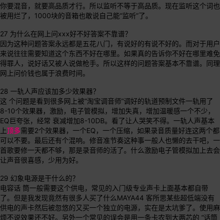
你要混音，就要高品质才行。所以监听不等于高品质。现在监听这个词也
被用烂了，1000块的音箱也敢说自己能“监听”了。
27 为什么在网上问xxx好不好答案不靠谱？
因为这种问题答案永远都是五花八门，有说好的有说不好的。而对于用户
来说往往需要知道这个东西不好在哪里。如果真的告诉你不好在哪里难免
得罪人，说好话又被人说做枪手。所以这样的问题答案基本不靠谱。同理
网上问价钱也属于浪费时间。
28 一轨人声应该加多少效果器？
这 个问题是看到很多网上被“淘宝调音师”调好的轨道预制文件一轨用了
8-10个效果器，激励，电子管模拟，增加失真，增加温暖感一个不少，
EQ巨夸张，经常 衰减增加8-10DB。看了让人哭笑不得。一轨人声基本
上
顶多
需要2个效果器，一个EQ，一个压缩，如果录音质量好连这两个都
可以不要。最后还有个混响。修音准节奏这种事一般人也懒的去干吧，一
首歌要修一天都不够，那是录音师的活了。什么激励电子管模拟加上去会
让声音很喜感，少用为好。
29 幻象电源是干什么的？
电容话 筒一般需要这个供电，常见的入门级专业声卡上面基本都自带
了。但是我发现竟然有很多人买了什么MAYA44 客所思某些超低端没有
供电的声卡然后被忽悠的又买一个独立的电源，实在是太坑爹了。使用麻
烦不说效果还不好。另外一个常见的误会是用一条卡农到大两芯的 “话筒