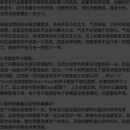
甚至有时还需要更浑厚的低音和更少的高频，就要用铝带话筒。动圈的好
处还有：对付音量巨大的时候，动圈有优势，他的灵敏度低，噪音也低，
当然话放就要好一些才行。
电容话筒的好处是灵敏度高，有些声音小的女生，气息很弱，只好用电容
话筒。但是这样是治标不治本的解决方法，气息不好是唱不好歌的，气息
不好应该去运动，用话筒来弥补只是应急方法。总之如果你爱唱歌爱录音
你应该拥有的不会是一只话筒，而是各种话筒。就像厨师不会只有一把菜
刀，理发师不会只有一把剪刀一样。
2 话放和声卡搭配。
这个问题其实也是任意搭配的。当然价钱贵的效果有可能会好一点，但是
话放一般是比声卡便宜些的（因为一个声卡有时就包含了很多话放还有别
的功能，当然每一项功能成本低不可能像独立的那么好），所以一个
1xxx的话放搭配和3xxx-5xxx的声卡都是不错的选择。如果你的声卡上
万了，那么话放可能也要5xxx起跳了，上万也很正常。另外什么晶体管
要搭配电子管，电子管不能搭配电子管都是没有道理的，还是要听声音。
3 硬件效果器比软件效果器好？
这个问题的答案是不一定。简单说只能说最好的硬件比最好的软件效果
好。这就像是问奔驰是不是一定比本田好一样，奔驰也有低端便宜货，本
田也有高端，要比就要具体到个体来比。顶级的硬件是比软件好的，但是
顶级硬件价格也非常顶级。