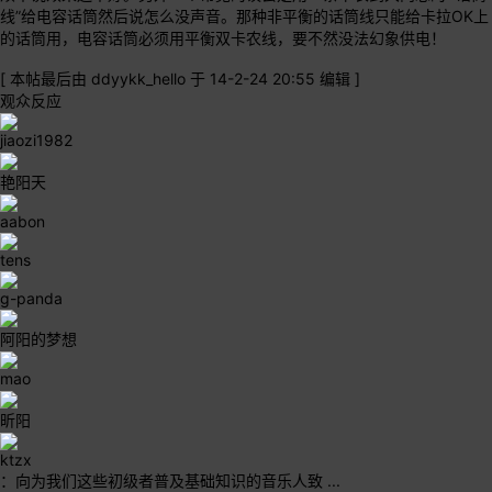
线”给电容话筒然后说怎么没声音。那种非平衡的话筒线只能给卡拉OK上
的话筒用，电容话筒必须用平衡双卡农线，要不然没法幻象供电！
[
本帖最后由 ddyykk_hello 于 14-2-24 20:55 编辑
]
观众反应
jiaozi1982
艳阳天
aabon
tens
g-panda
阿阳的梦想
mao
昕阳
ktzx
：向为我们这些初级者普及基础知识的音乐人致 ...