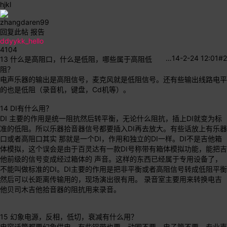
hjkl
zhangdaren99
回复此帖
报告
ddyykk_hello
4104
…
14-2-24 12:01
#2
13 什么是高阻口，什么是低阻，哪些属于高阻低
阻？
电声乐器的输出是高阻信号，麦克风就是低阻信号。还有些输出线路电平
的也是低阻（录音机，键盘，Cd机等）。
14 DI有什么用？
DI 主要的作用是统一阻抗然后转平衡，无论什么阻抗，插上DI就变为标
准的低阻。所以乐器拾音器信号都要插入DI再去放大。有些话放上有乐器
口或者高阻口其实 那就是一个DI，作用和独立的DI一样。DI不是吉他箱
体模拟，这个误会是由于百灵达有一款DI号称带有箱体模拟功能，能把吉
他前级的信号变成经过箱体的 声音。这样的东西已经属于专用设备了，
不能叫做标准的DI。DI主要的作用是把非平衡或者高阻信号转成低阻平衡
然后可以长距离传输用的，现场演出很有用。 录音室主要用来转换电吉
他贝司木吉他拾音器的阻抗用来录音。
15 幻象电源，反相，低切，衰减有什么用？
电容话筒都要幻象供电，有些铝带也要，动圈不要，电子管不要。专业声