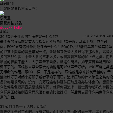
xin4545
：尽职尽责的大宝贝啊！
乐灵童
回复此帖
报告
ddyykk_hello
4104
…
14-2-24 12:02
#3
30 EQ是干什么的？压缩是干什么的？
最主要的误解就是有人觉得音色不好听用EQ去调，基本上都是浪费时
间。EQ如果有这种作用还练声干什么？EQ的作用只能简单甚至极其简单
的把某个频率的音量增减一点，让听起来低音太多显得不那么多，高音太
多的不那么多，中音太多的不那么多，或者高音不够的加上点之类。而且
增减的幅度不能大，大了声音不自然。就这么简单。如果声音难听用EQ
调不了的。压缩被人常常误会的功能是可以让声音好听，增加密度之类虚
无缥缈的作用。跟EQ一样，不是这样的。压缩就是拿来控制音量的，音
量控制好了听起来舒服了或者平均了而已，追求压缩的什么染色之类的设
备价格是很高的，没有十几万玩遍各种硬件压缩是没办法体会的。想靠什
么软件染色提高音质是浪费时间。就算你要追求，我觉得你起码先掌握怎
么样用压缩控制音量而又没有痕迹比较好吧，然后再去说什么染色什么味
道的东西。
31 如何评价一个话放，话筒？
首先这个是很主观的，没有定律。而且这个东西跟时尚一样，每个时代不