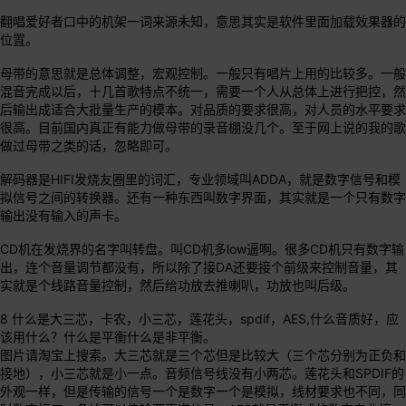
翻唱爱好者口中的机架一词来源未知，意思其实是软件里面加载效果器的
位置。
母带的意思就是总体调整，宏观控制。一般只有唱片上用的比较多。一般
混音完成以后，十几首歌特点不统一，需要一个人从总体上进行把控，然
后输出成适合大批量生产的模本。对品质的要求很高，对人员的水平要求
很高。目前国内真正有能力做母带的录音棚没几个。至于网上说的我的歌
做过母带之类的话，忽略即可。
解码器是HIFI发烧友圈里的词汇，专业领域叫ADDA，就是数字信号和模
拟信号之间的转换器。还有一种东西叫数字界面，其实就是一个只有数字
输出没有输入的声卡。
CD机在发烧界的名字叫转盘。叫CD机多low逼啊。很多CD机只有数字输
出，连个音量调节都没有，所以除了接DA还要接个前级来控制音量，其
实就是个线路音量控制，然后给功放去推喇叭，功放也叫后级。
8 什么是大三芯，卡农，小三芯，莲花头，spdif，AES,什么音质好，应
该用什么？什么是平衡什么是非平衡。
图片请淘宝上搜索。大三芯就是三个芯但是比较大（三个芯分别为正负和
接地），小三芯就是小一点。音频信号线没有小两芯。莲花头和SPDIF的
外观一样，但是传输的信号一个是数字一个是模拟，线材要求也不同，同