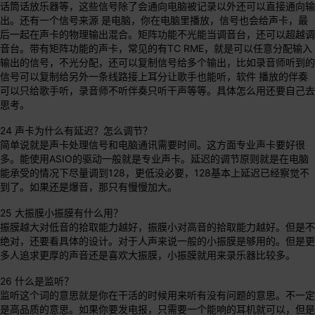
话筒话放乐器等，这些信号除了会通向电脑被记录以外还可以直接通向输
出。还有一个信号来源 是电脑，你在电脑里播放，信号也会给声卡，最
后一起在声卡的物理输出混合。矩阵功能不光能当调音台，还可以超越调
音台。带有矩阵功能的声卡，常见的有TC RME，就是可以任意分配输入
输出的信号，不光分配，还可以复制信号给多个输出，比如录音师听到的
信号可以复制给另外一条线路接上耳分让歌手也能听，软件 播放的伴奏
可以只给歌手听，录音师不听伴奏只听干声等等。具体怎么用还要自己去
思考。
24 声卡为什么有延迟？怎么调节？
简单说就是声卡处理信号和电脑通讯需要时间。这方面专业声卡要好很
多。能使用ASIO的驱动一般就是专业声卡。延迟的调节原则就是在电脑
能承受的情况下尽量调到128，更低没必要，128基本上延迟已经察觉不
到了。如果还是爆音，那只有慢慢加大。
25 大振膜小振膜有什么用？
振膜越大对低音的拾取能力越好，振膜小对高音的拾取能力越好。但是不
绝对，还要看具体的设计。对于人声来说一般的小振膜是够用的。但是更
多人追求更厚的声音还是喜欢大振膜，小振膜就用来录乐器比较多。
26 什么是监听？
监听这个词的意思就是你在干活的时候用来听有没有问题的意思。不一定
是高品质的意思。如果你要发电报，只需要一个能响的耳机就可以，但是