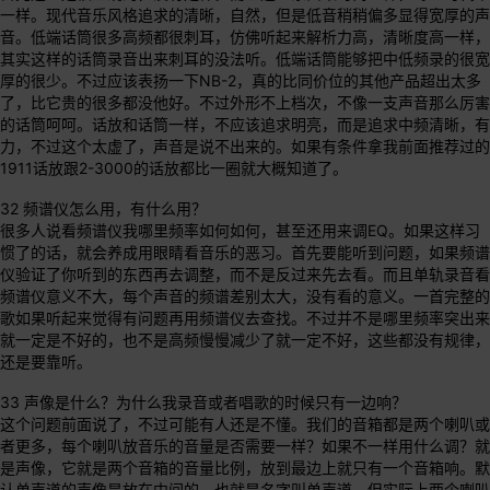
一样。现代音乐风格追求的清晰，自然，但是低音稍稍偏多显得宽厚的声
音。低端话筒很多高频都很刺耳，仿佛听起来解析力高，清晰度高一样，
其实这样的话筒录音出来刺耳的没法听。低端话筒能够把中低频录的很宽
厚的很少。不过应该表扬一下NB-2，真的比同价位的其他产品超出太多
了，比它贵的很多都没他好。不过外形不上档次，不像一支声音那么厉害
的话筒呵呵。话放和话筒一样，不应该追求明亮，而是追求中频清晰，有
力，不过这个太虚了，声音是说不出来的。如果有条件拿我前面推荐过的
1911话放跟2-3000的话放都比一圈就大概知道了。
32 频谱仪怎么用，有什么用？
很多人说看频谱仪我哪里频率如何如何，甚至还用来调EQ。如果这样习
惯了的话，就会养成用眼睛看音乐的恶习。首先要能听到问题，如果频谱
仪验证了你听到的东西再去调整，而不是反过来先去看。而且单轨录音看
频谱仪意义不大，每个声音的频谱差别太大，没有看的意义。一首完整的
歌如果听起来觉得有问题再用频谱仪去查找。不过并不是哪里频率突出来
就一定是不好的，也不是高频慢慢减少了就一定不好，这些都没有规律，
还是要靠听。
33 声像是什么？为什么我录音或者唱歌的时候只有一边响？
这个问题前面说了，不过可能有人还是不懂。我们的音箱都是两个喇叭或
者更多，每个喇叭放音乐的音量是否需要一样？如果不一样用什么调？就
是声像，它就是两个音箱的音量比例，放到最边上就只有一个音箱响。默
认单声道的声像是放在中间的，也就是名字叫单声道，但实际上两个喇叭