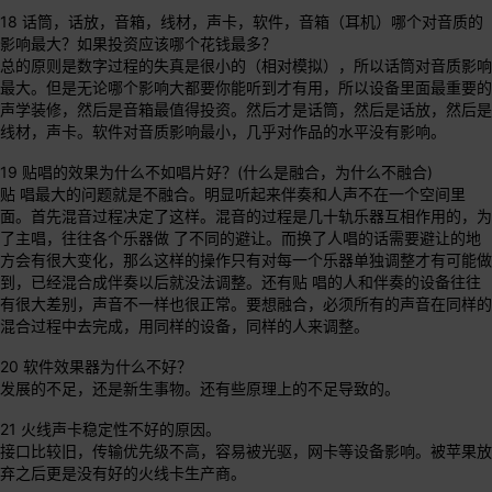
18 话筒，话放，音箱，线材，声卡，软件，音箱（耳机）哪个对音质的
影响最大？如果投资应该哪个花钱最多？
总的原则是数字过程的失真是很小的（相对模拟），所以话筒对音质影响
最大。但是无论哪个影响大都要你能听到才有用，所以设备里面最重要的
声学装修，然后是音箱最值得投资。然后才是话筒，然后是话放，然后是
线材，声卡。软件对音质影响最小，几乎对作品的水平没有影响。
19 贴唱的效果为什么不如唱片好？(什么是融合，为什么不融合)
贴 唱最大的问题就是不融合。明显听起来伴奏和人声不在一个空间里
面。首先混音过程决定了这样。混音的过程是几十轨乐器互相作用的，为
了主唱，往往各个乐器做 了不同的避让。而换了人唱的话需要避让的地
方会有很大变化，那么这样的操作只有对每一个乐器单独调整才有可能做
到，已经混合成伴奏以后就没法调整。还有贴 唱的人和伴奏的设备往往
有很大差别，声音不一样也很正常。要想融合，必须所有的声音在同样的
混合过程中去完成，用同样的设备，同样的人来调整。
20 软件效果器为什么不好？
发展的不足，还是新生事物。还有些原理上的不足导致的。
21 火线声卡稳定性不好的原因。
接口比较旧，传输优先级不高，容易被光驱，网卡等设备影响。被苹果放
弃之后更是没有好的火线卡生产商。