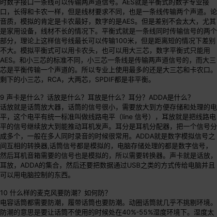
时数字接口一条线可以传输两声道信号。AES就是平衡式的数字专业接
口，长得和卡农一样，但是线材要求不同，也是一条线传输两个声道。论
音质，模拟的肯定是卡农最好，数字的是AES。但是差别不会太大，尤其
是家用设备，线材不长的情况下。平衡式就是一条线同时传输信号的两个
部分，理论上这样信号线最长可以传输100米，但是距离短的情况下差别
不大。模拟平衡式可以用卡农头，也可以用大三芯，数字平衡式只能用
AES。和小三芯的标准不同，小三芯一条线是传输两声道信号的，而大三
芯是平衡传输一个声道的。所以专业上使用最多的还是大三芯和卡农口。
剩下的小三芯，RCA，大两芯，SPDIF都是非平衡。
9 声卡是什么？话放是什么？耳放是什么？耳分？ADDA是什么？
话放就是话筒放大器，话筒的信号很小，需要放大到方便存储和处理的电
平，这个电平有统一标准叫做线路电平（line 信号），耳放就是把线路电
平的信号继续放大到能推动耳机发声。耳分是耳机分配器，把一个信号分
成多个，一般在多人同时录音的时候很常用。ADDA就是数字模拟信号之
间互相的转换器,话筒信号都是模拟的，电脑存储处理的都是数字信号，
然后耳机音箱需要的信号也是模拟的，所以需要转换器。声卡就是话放，
耳放，ADDA的集合，然后还要把数据通过USB之类的方式传给电脑并且
可以用电脑控制的东西。
10 什么样的麦克风要防潮？如何防？
电容话筒都需要防潮，履带话筒也要防潮。动圈话筒就几乎不挑剔环境。
防潮的意思是要让话筒不使用的时候处在40%-55%湿度环境下。湿度太