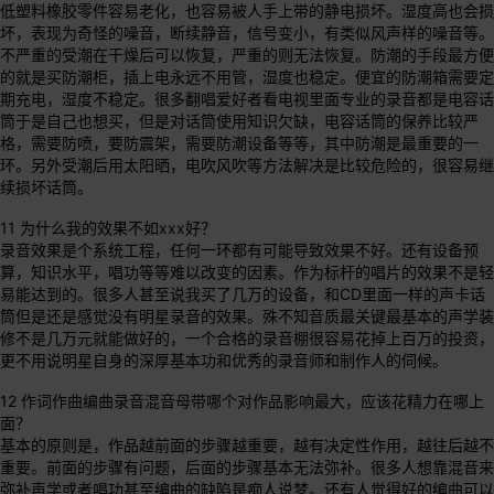
低塑料橡胶零件容易老化，也容易被人手上带的静电损坏。湿度高也会损
坏，表现为奇怪的噪音，断续静音，信号变小，有类似风声样的噪音等。
不严重的受潮在干燥后可以恢复，严重的则无法恢复。防潮的手段最方便
的就是买防潮柜，插上电永远不用管，湿度也稳定。便宜的防潮箱需要定
期充电，湿度不稳定。很多翻唱爱好者看电视里面专业的录音都是电容话
筒于是自己也想买，但是对话筒使用知识欠缺，电容话筒的保养比较严
格，需要防喷，要防震架，需要防潮设备等等，其中防潮是最重要的一
环。另外受潮后用太阳晒，电吹风吹等方法解决是比较危险的，很容易继
续损坏话筒。
11 为什么我的效果不如xxx好？
录音效果是个系统工程，任何一环都有可能导致效果不好。还有设备预
算，知识水平，唱功等等难以改变的因素。作为标杆的唱片的效果不是轻
易能达到的。很多人甚至说我买了几万的设备，和CD里面一样的声卡话
筒但是还是感觉没有明星录音的效果。殊不知音质最关键最基本的声学装
修不是几万元就能做好的，一个合格的录音棚很容易花掉上百万的投资，
更不用说明星自身的深厚基本功和优秀的录音师和制作人的伺候。
12 作词作曲编曲录音混音母带哪个对作品影响最大，应该花精力在哪上
面？
基本的原则是，作品越前面的步骤越重要，越有决定性作用，越往后越不
重要。前面的步骤有问题，后面的步骤基本无法弥补。很多人想靠混音来
弥补声学或者唱功甚至编曲的缺陷是痴人说梦。还有人觉得好的编曲可以