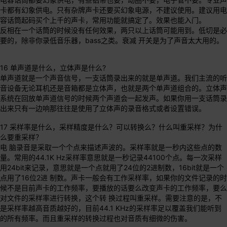
卡都有幻象供电。只有杂牌声卡还要买幻象电源，不建议使用。建议用电
容话筒起码买个上千的声卡，常用功能就搞定了。效果也能入门。
反相在一个话筒的时候没有任何效果，两只以上话筒可能用到。低切是必
要的，除非你录低音乐器，bass之类。衰减 开关是为了声音太大用的。
16 单声道是什么，立体声是什么?
单声道就是一个声音信号，一支话筒录出来的就是单声道。我们主流的听
音设备无论耳机还是音箱都是立体声，也就是两个单声道组合的。立体声
系统在回放单声道信号的时候两个声道会一起发声。如果你用一支话筒录
出来只有一边响那往往是使用了立体声的录音格式或者设置错误。
17 采样率是什么，采样精度是什么？可以转换么？什么叫重采样？为什
么要重采样？
电 脑录音是采取一个个点来描述声波的。采样率就是一秒内这些点的数
量。常用的44.1K Hz采样率意思就是一秒记录44100个点。每一次采样
用24bit来记录，意思就是一个点就用了24位的2进制数，16bit就是一个
点用了16位2进 制数。声卡一般会有工作采样率，如果你的文件记录的时
候不是目前声卡的工作频率，要播放的话要么改变声卡的工作频率，要么
对文件的采样率进行转换，这个转 换过程叫重采样。需要注意的是，不
是采样率越高音质越好的，目前44.1 KHz的采样率足以覆盖我们能听到
的所有频率。而且重采样的转换过程也对音质有细微的伤害。