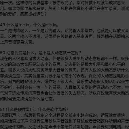
噪一次。这样你的音质基本上被你毁完了。临时补救不应该当成常态来
用。如果你家里车水马龙，热闹非凡也许你真的不适合在家里录音，试试
别的爱好，画画或者运动？
49 什么是line in，什么是mic in。
一个是线路输入，一个是话筒输入。话筒输入带增益，也就是可以放大音
量。这两个输入不通用，话筒插在线路输入基本没声。线路插在话筒输入
上声音很容易失真。
50 动态到底是什么，是不是大动态就一定好？
现在的人很喜欢追求大动态。但是很多人嘴里的动态意思都不一样。很多
人说的动态大实际是动态小的意思。动态指的是最大电平和最小电平的
差。很多人说的大动态实际是大音量的意思。还有人说的大动态是听什么
都清清楚楚，其实音量差别很小是动态小的表现。真正的大动态是电影音
乐，对白的时候很小声，爆炸场面很大声。音乐类动态很大的话听起来并
不好听，有时会有一惊一乍的感觉。人耳每天听到的声音动态也不大，空
气对于远处传来的声音也会让他慢慢的失去动态。所以在说我喜欢大动态
的时候要先搞清楚什么是动态。
51 什么是硬件监听，什么是软件监听？
话筒到声卡，然后到音箱这个过程是全部由电路完成的，运算速度很快，
如果话筒进了声卡没有使用软件声音就到了耳机或者音箱这样听到的声音
就是硬件监听。反之很多老声卡不带硬件监听功能，声音要进到电脑，经