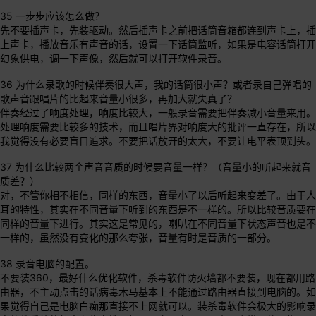
35 一步步应该怎么做？
先不要插声卡，先装驱动。然后插声卡之前把话筒音箱都连到声卡上，插
上声卡，播放音乐有声音的话，设置一下话筒监听，如果是电容话筒打开
幻象供电，调一下声像，然后就可以打开软件录音。
36 为什么录歌的时候伴奏很大声，我的话筒很小声？或者录自己弹唱的
歌声音跟唱片的比起来音量小很多，再加大就失真了？
伴奏经过了响度处理，响度比较大，一般录音需要把伴奏减小音量来用。
处理响度需要比较多的技术，而且唱片界对响度大的批评一直存在，所以
我觉得没有必要盲目追求。不要把话放开的太大，不要让电平表顶到头。
37 为什么比较两个声音音质的时候要音量一样？（音量小的听起来就音
质差？）
对，不管你相不相信，同样的东西，音量小了以后听起来变差了。由于人
耳的特性，其实在不同音量下听到的东西是不一样的。所以比较音质要在
同样的音量下进行。其实这是常见的，喇叭在不同音量下状态声音也是不
一样的，虽然没有变化的那么夸张，音量有时是音质的一部分。
38 录音电脑的配置。
不要装360，最好什么优化软件，杀毒软件防火墙都不要装，现在都用路
由器，不主动点击的话病毒木马基本上不能通过路由器直接到电脑的。如
果觉得自己是电脑白痴那直接不上网就可以。装杀毒软件会极大的影响录