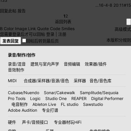
133
…
16-4-8 20:11
#15
回复此帖
报告
1
2
返回列表
B
Color
Image
Link
Quote
Code
Smilies
高级模式
您需要登录后才可以回帖
登录
|
注册
本版积分规则
发表回复
回帖后转到最后页
录音/制作/创作
录音/混音
建筑与室内声学
音频编辑
效果器/插件
音效制作
MIDI
合成器/采样器/音源/音色
采样器
音色/音色库
Cubase/Nuendo
Sonar/Cakewalk
Samplitude/Sequoia
Pro Tools
Logic
Studio One
REAPER
Digital Performer
电音制作
Ableton Live
FL studio
Sawstudio
Adobe Audition
专业打谱
硬件
声卡/音频接口
专业器材玩HiFi