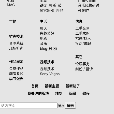
电脑
乐器
作曲和编曲
MAC
键盘
贝斯
鼓
音乐风格研讨
其它乐器
吉他
AI 制作
吉他
生活
信息
聊天
二手交易
兴趣爱好
二手求购
扩声技术
电影
招聘/找人
音响系统
音乐
接活/求职
现场扩声
blog(日记)
其它
作品展示
视频技术
论坛事务
会员作品
视频技术
纠纷 / 投诉
翻唱专区
Sony Vegas
季节强档
首页
最新主题
最新贴子
我关注的版块
精华
新闻
教程
搜索
搜索