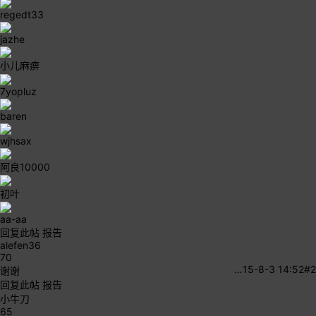
regedt33
jazhe
小儿麻痹
7yopluz
baren
wjhsax
阿良10000
初叶
aa-aa
回复此帖
报告
alefen36
70
…
15-8-3 14:52
#2
谢谢
回复此帖
报告
小牛刀
65