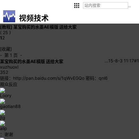
视频技术
[教程]
某宝购买的水墨AE模版 送给大家
( 25 )
1
2
[收藏]
- 第 1 页 -
…
15-8-3 11:17
#1
某宝购买的水墨AE模版 送给大家
xuzhuoxl
352
链接：
http://pan.baidu.com/s/1qWvEGQo
密码：qnl6
观众反应
Loory
gaotian88
jtg
alip
：谢谢