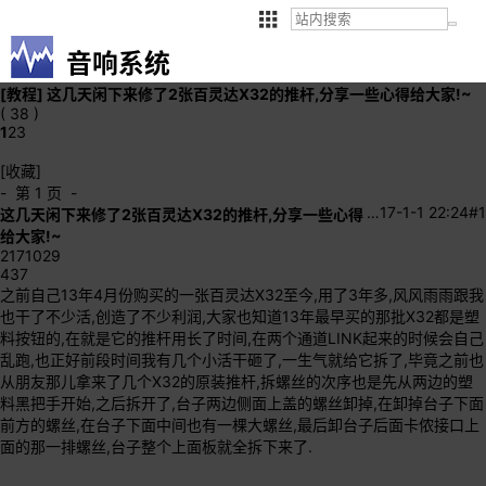
音响系统
[教程]
这几天闲下来修了2张百灵达X32的推杆,分享一些心得给大家!~
( 38 )
1
2
3
[收藏]
- 第 1 页 -
…
17-1-1 22:24
#1
这几天闲下来修了2张百灵达X32的推杆,分享一些心得
给大家!~
2171029
437
之前自己13年4月份购买的一张百灵达X32至今,用了3年多,风风雨雨跟我
也干了不少活,创造了不少利润,大家也知道13年最早买的那批X32都是塑
料按钮的,在就是它的推杆用长了时间,在两个通道LINK起来的时候会自己
乱跑,也正好前段时间我有几个小活干砸了,一生气就给它拆了,毕竟之前也
从朋友那儿拿来了几个X32的原装推杆,拆螺丝的次序也是先从两边的塑
料黑把手开始,之后拆开了,台子两边侧面上盖的螺丝卸掉,在卸掉台子下面
前方的螺丝,在台子下面中间也有一棵大螺丝,最后卸台子后面卡侬接口上
面的那一排螺丝,台子整个上面板就全拆下来了.