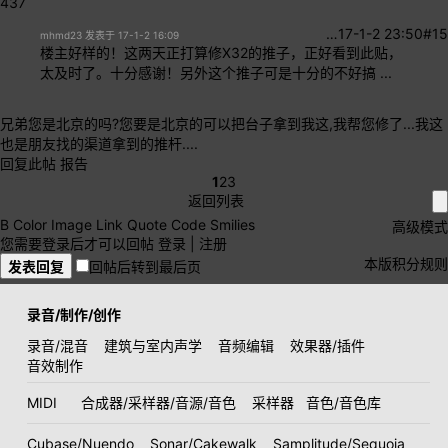
437
…
17-1-2 23:50
#15
mhmd23 发表于 17-1-2 16:09
楼主好样的！这两天正打算修X32的推子，正好看到此贴，
太及时了。十分感谢！另外这个推子可是十分的不好搞 ...
兄弟您是北京的吗?您要是北京的可以把台子拿到我这,我帮您修了...我这
也是朋友找的渠道拿到的推杆....
回复此帖
报告
1
2
3
返回列表
B
Color
Image
Link
Quote
Code
Smilies
高级模式
您需要登录后才可以回帖
登录
|
注册
本版积分规则
发表回复
回帖后转到最后页
录音/制作/创作
录音/混音
建筑与室内声学
音频编辑
效果器/插件
音效制作
MIDI
合成器/采样器/音源/音色
采样器
音色/音色库
Cubase/Nuendo
Sonar/Cakewalk
Samplitude/Sequoia