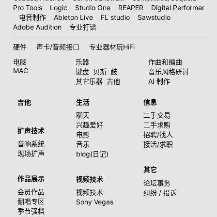
Pro Tools
Logic
Studio One
REAPER
Digital Performer
电音制作
Ableton Live
FL studio
Sawstudio
Adobe Audition
专业打谱
硬件
声卡/音频接口
专业器材玩HiFi
电脑
乐器
作曲和编曲
MAC
键盘
贝斯
鼓
音乐风格研讨
其它乐器
吉他
AI 制作
吉他
生活
信息
聊天
二手交易
兴趣爱好
二手求购
扩声技术
电影
招聘/找人
音响系统
音乐
接活/求职
现场扩声
blog(日记)
其它
作品展示
视频技术
论坛事务
会员作品
视频技术
纠纷 / 投诉
翻唱专区
Sony Vegas
季节强档