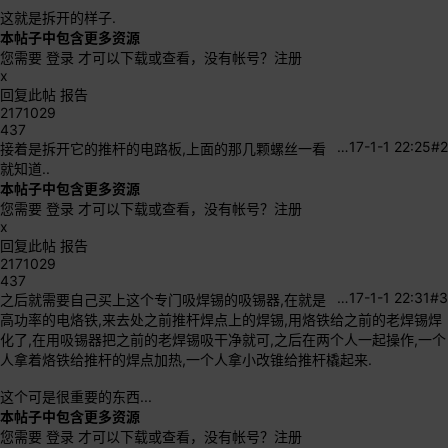
这就是拆开的样子.
本帖子中包含更多资源
您需要
登录
才可以下载或查看，没有帐号？
注册
x
回复此帖
报告
2171029
437
…
17-1-1 22:25
#2
接着是拆开它的推杆的电路板,上面的那几颗螺丝一看
就知道..
本帖子中包含更多资源
您需要
登录
才可以下载或查看，没有帐号？
注册
x
回复此帖
报告
2171029
437
…
17-1-1 22:31
#3
之后就需要自己买上这个专门吸焊锡的吸锡器,在就是
高功率的电烙铁,来去处之前推杆焊点上的焊锡,用烙铁给之前的老焊锡焊
化了,在用吸锡器把之前的老焊锡吸干净就可,之后在两个人一起操作,一个
人拿着烙铁给推杆的焊点加热,一个人拿小改锥给推杆橇起来.
这个可是很重要的东西...
本帖子中包含更多资源
您需要
登录
才可以下载或查看，没有帐号？
注册