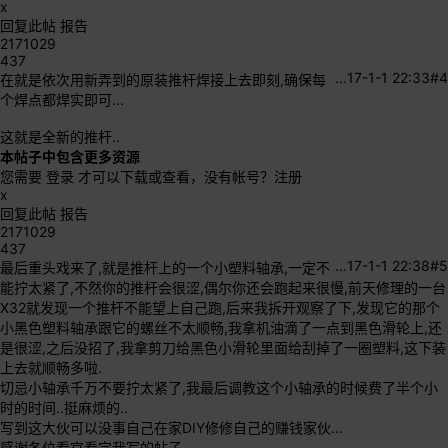
x
回复此帖
报告
2171029
437
…
17-1-1 22:33
#4
在就是依次用新弄到的原装推杆焊接上去即刻,确保每
个焊点都焊实即可...
这就是全新的推杆..
本帖子中包含更多资源
您需要
登录
才可以下载或查看，没有帐号？
注册
x
回复此帖
报告
2171029
437
…
17-1-1 22:38
#5
最后重头戏来了,就是推杆上的一个小塑料轴承,一定不
能拧太紧了,不然你的推杆会很涩,偶尔你还会跑起来很慢,前天修理的一台
X32就发现一个推杆不能望上自己跑,后来我拆开观察了下,发现它的那个
小黑色塑料轴承跟它的螺丝不太顺畅,我拿机油滴了一点到黑色滑轮上,还
是很涩,之后没招了,我拿剪刀给黑色小滑轮里面给刮掉了一圈塑料,这下装
上去就顺畅多啦.
切忌小轴承千万不要拧太紧了,我最后调教这个小轴承的时候费了半个小
时的时间..挺麻烦的..
写到这大伙可以没事自己在家DIY修修自己的赚钱家伙...
感谢各位看官看完我写的帖子..