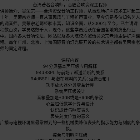
台湾著名音响师，音匠音响资深工程师
讲师简介：吴荣宗——台湾资深音响工程师，从事现场扩声技术工程超三
十年。吴荣宗老师一直从事现场与工程扩声事业，至今仍是多位知名艺人
的调音师。吴荣宗老师经验丰富，知识全面，从2000年至今，已主讲课
程数百次，学员达数千人，现今，这些学员活跃在全国各地的演出行业
中。国内各大音响论坛、网站以及各大院校均邀请吴荣宗老师主讲扩声课
程。每年广州、北京、上海国际音响灯光展开设的技术讲座都有吴荣宗老
师的固定课程。
课程内容
94分贝基本声压级应用解释
94dBSPL 与前场 / 返送监听的关系
94dBSPL 与潜在啸叫的关系( 返送音箱 )
功率放大器分贝增益计算
系统声压级设计
音箱叠加是+3dB或是+6dB的争议
心型超低数学计算与设计
认识成音与响度表头
表头刻度位置的意义
广播与电视环境里最常碰到的一些机械类峰值表头的指示能力与刻度的争
执。
控台与喇叭声压级