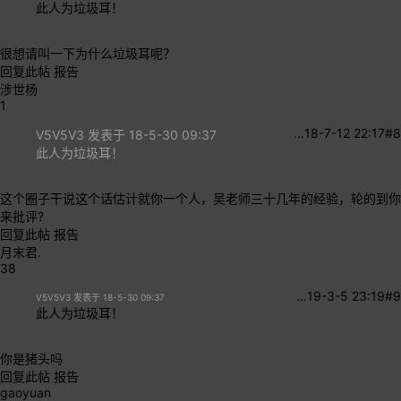
此人为垃圾耳！
很想请叫一下为什么垃圾耳呢？
回复此帖
报告
涉世杨
1
…
18-7-12 22:17
#8
V5V5V3 发表于 18-5-30 09:37
此人为垃圾耳！
这个圈子干说这个话估计就你一个人，吴老师三十几年的经验，轮的到你
来批评?
回复此帖
报告
月末君.
38
…
19-3-5 23:19
#9
V5V5V3 发表于 18-5-30 09:37
此人为垃圾耳！
你是猪头吗
回复此帖
报告
gaoyuan