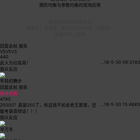
图形均衡与参数均衡的现场应用
本次培训报名联系方式
联系人：金学俊 150 8159 9969（同微信）
长按以下二维码
回复此帖
报告
V5V5V3
440
…
18-5-30 09:37
#2
此人为垃圾耳！
观众反应
年轻的舞步
回复此帖
报告
格林机枪
4740
…
18-5-30 15:48
#3
25000？真是250了，有这钱不如去老王那里，还
能考录音师证！！！
观众反应
辛万冬