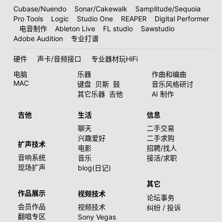
Cubase/Nuendo
Sonar/Cakewalk
Samplitude/Sequoia
Pro Tools
Logic
Studio One
REAPER
Digital Performer
电音制作
Ableton Live
FL studio
Sawstudio
Adobe Audition
专业打谱
硬件
声卡/音频接口
专业器材玩HiFi
电脑
乐器
作曲和编曲
MAC
键盘
贝斯
鼓
音乐风格研讨
其它乐器
吉他
AI 制作
吉他
生活
信息
聊天
二手交易
兴趣爱好
二手求购
扩声技术
电影
招聘/找人
音响系统
音乐
接活/求职
现场扩声
blog(日记)
其它
作品展示
视频技术
论坛事务
会员作品
视频技术
纠纷 / 投诉
翻唱专区
Sony Vegas