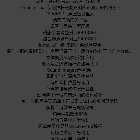
量测工具的参考端与调音台的连接。
( monitor out 使用推杆与旋钮对应距离渐层的观察 )
120dBSPL 声压级哪里来
动态与响度的争议
调音台表头与声压级
瞬态乐器调整对应94dBSPL
语音通道调整对应94dBSPL
设备现况升级-电脑插件现场应用
提升老旧的模拟调台、小型混音平台、廉价的数位平台自身价值。
立体麦克风现场实操应用
现场混音通道推杆叠加再认识
Sound Images音相(像)
音相分流与深度泛律总结
解析音相位置与深度
单声道讯号如何展开音像
现场演出音像与首歌曲的操作编组
如何让歌声在现场演出可以更立体化的听判更优质
解析哈斯效果与现场效果
和声伴唱效果解析
混响与空间声学认识
简单使用效果器lexicon-480解析
现场混响设计与利用
压限理解与现场应用