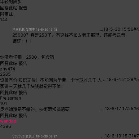
年轻的舞步
回复此帖
报告
阿奈兹
144
…
18-5-30 15:56
#4
格林机枪 发表于 18-5-30 15:48
25000？真是250了，有这钱不如去老王那里，还能考录音
师证！！！
你没看仔细，2500，包食宿
回复此帖
报告
zhy474
2585
…
18-6-4 21:29
#5
设备有价‘知识无价！不能因为学费一个学期才几千’人
家讲三天就几千块钱就觉得不值！
回复此帖
报告
Freiserhan
101
…
18-6-17 17:25
#6
吳老師還是不錯的，技術跟知識過硬
回复此帖
报告
wendadi
4396
…
18-6-19 15:31
#7
V5V5V3 发表于 18-5-30 09:37