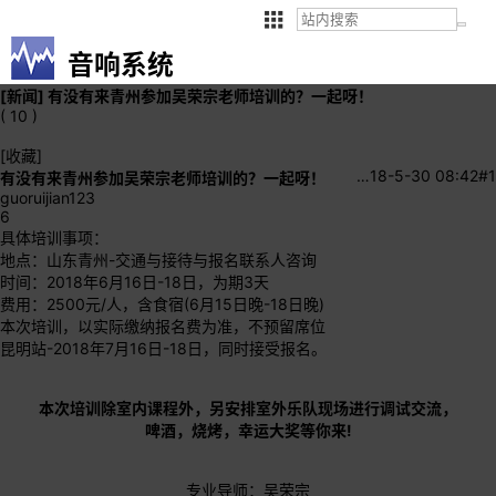
音响系统
[新闻]
有没有来青州参加吴荣宗老师培训的？一起呀！
( 10 )
[收藏]
…
18-5-30 08:42
#1
有没有来青州参加吴荣宗老师培训的？一起呀！
guoruijian123
6
具体培训事项：
地点：山东青州-交通与接待与报名联系人咨询
时间：2018年6月16日-18日，为期3天
费用：2500元/人，含食宿(6月15日晚-18日晚)
本次培训，以实际缴纳报名费为准，不预留席位
昆明站-2018年7月16日-18日，同时接受报名。
本次培训除室内课程外，另安排室外乐队现场进行调试交流，
啤酒，烧烤，幸运大奖等你来!
专业导师：吴荣宗