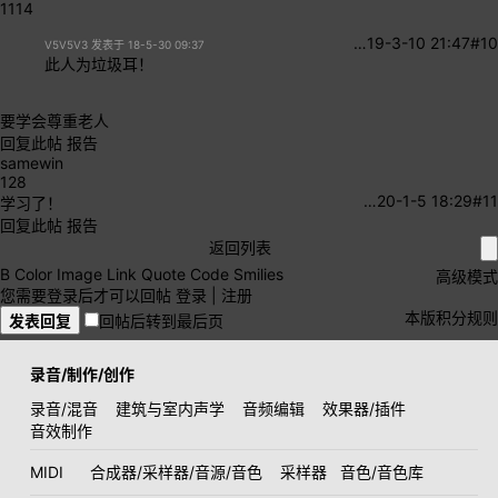
1114
…
19-3-10 21:47
#10
V5V5V3 发表于 18-5-30 09:37
此人为垃圾耳！
要学会尊重老人
回复此帖
报告
samewin
128
…
20-1-5 18:29
#11
学习了！
回复此帖
报告
返回列表
B
Color
Image
Link
Quote
Code
Smilies
高级模式
您需要登录后才可以回帖
登录
|
注册
本版积分规则
发表回复
回帖后转到最后页
录音/制作/创作
录音/混音
建筑与室内声学
音频编辑
效果器/插件
音效制作
MIDI
合成器/采样器/音源/音色
采样器
音色/音色库