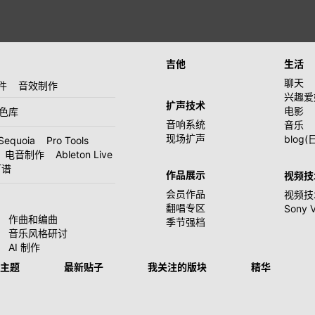
吉他
生活
聊天
件
音效制作
兴趣爱
扩声技术
电影
音色库
音响系统
音乐
现场扩声
blog(
Sequoia
Pro Tools
电音制作
Ableton Live
打谱
作品展示
视频技
会员作品
视频技
翻唱专区
Sony 
作曲和编曲
季节强档
音乐风格研讨
AI 制作
主题
最新贴子
我关注的版块
精华