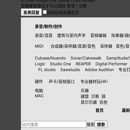
B
Color
Image
Link
Quote
Code
Smilies
您需要登录后才可以回帖
登录
|
注册
发表回复
回帖后转到最后页
录音/制作/创作
录音/混音
建筑与室内声学
音频编辑
效果器/插
MIDI
合成器/采样器/音源/音色
采样器
音色/
Cubase/Nuendo
Sonar/Cakewalk
Samplitude/
Logic
Studio One
REAPER
Digital Performer
FL studio
Sawstudio
Adobe Audition
专业
硬件
声卡/音频接口
专业器材玩HiFi
电脑
乐器
MAC
键盘
贝斯
鼓
其它乐器
吉他
首页
最新
搜索
搜索