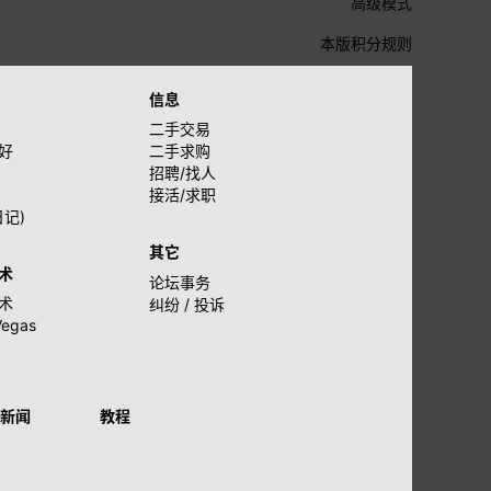
高级模式
本版积分规则
信息
二手交易
好
二手求购
招聘/找人
接活/求职
日记)
其它
术
论坛事务
术
纠纷 / 投诉
Vegas
新闻
教程