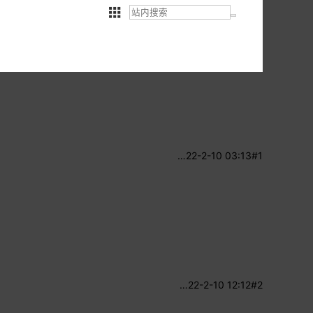
…
22-2-10 03:13
#1
…
22-2-10 12:12
#2