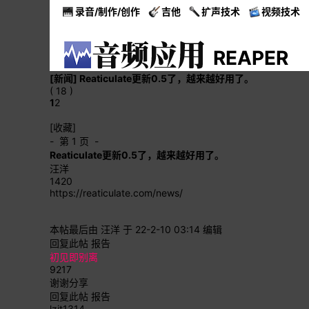
录音/制作/创作
吉他
扩声技术
视频技术
REAPER
[新闻]
Reaticulate更新0.5了，越来越好用了。
( 18 )
1
2
[收藏]
- 第 1 页 -
Reaticulate更新0.5了，越来越好用了。
汪洋
1420
https://reaticulate.com/news/
本帖最后由 汪洋 于 22-2-10 03:14 编辑
回复此帖
报告
初见即别离
9217
谢谢分享
回复此帖
报告
lzjt1314