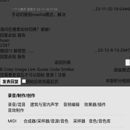
…
23-11-20 19:04
#6
一个人散步 发表于 23-11-16 17:25
手动切换到rosetta模式，解决
请问在哪里如何切换？谢谢！
回复此帖
报告
huan
2387
…
23-12-8 13:29
#7
换回12 解君愁 ……
回复此帖
报告
返回列表
B
Color
Image
Link
Quote
Code
Smilies
高级模式
您需要登录后才可以回帖
登录
|
注册
本版积分规则
发表回复
回帖后转到最后页
录音/制作/创作
录音/混音
建筑与室内声学
音频编辑
效果器/插件
音效制作
MIDI
合成器/采样器/音源/音色
采样器
音色/音色库