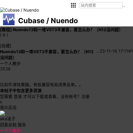
Cubase / Nuendo
[教程]
Nuendo13和一堆VST3不兼容，要怎么办？（N12没问题）
( 6 )
[收藏]
…
23-11-16 17:11
#1
Nuendo13和一堆VST3不兼容，要怎么办？（N12
没问题）
一个人散步
3538
比如牛津效果器，有些兼容有些进黑名单。。
本帖子中包含更多资源
您需要
登录
才可以下载或查看，没有帐号？
注册
x
观众反应
aka凌子
回复此帖
报告
一个人散步