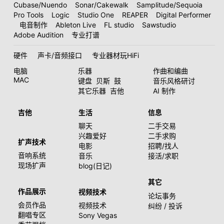
Cubase/Nuendo
Sonar/Cakewalk
Samplitude/Sequoia
Pro Tools
Logic
Studio One
REAPER
Digital Performer
电音制作
Ableton Live
FL studio
Sawstudio
Adobe Audition
专业打谱
硬件
声卡/音频接口
专业器材玩HiFi
电脑
乐器
作曲和编曲
MAC
键盘
贝斯
鼓
音乐风格研讨
其它乐器
吉他
AI 制作
吉他
生活
信息
聊天
二手交易
兴趣爱好
二手求购
扩声技术
电影
招聘/找人
音响系统
音乐
接活/求职
现场扩声
blog(日记)
其它
作品展示
视频技术
论坛事务
会员作品
视频技术
纠纷 / 投诉
翻唱专区
Sony Vegas