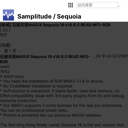
Samplitude / Sequoia
[新闻]
石破天惊MAGIX Sequoia 16 v16.8.0 READ NFO-R2R
( 33 )
1
2
3
[收藏]
- 第 1 页 -
…
24-9-24 02:20
#1
石破天惊MAGIX Sequoia 16 v16.8.0 READ NFO-
R2R
wwm
1642
A witch says,
* You need the installation of R2R-WAIFU v1.8 or above.
* No CodeMeter installation is required.
* AxProtector is unpacked. It loads faster, uses less memory, no
DRM compatibility issue with 3rd party plugins from its anti-debug,
resource protection.
* Our WAIFU supports 3 extra licenses for the real pro extensions.
You can do professional pirate radio.
* Protein is emulated like our previous MAGIX releases.
The first King Kong finally came! Sequoia 16 is the last version that