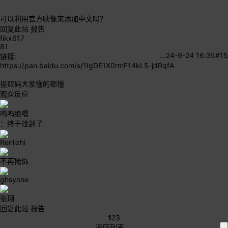
可以利用官方映像来添加中文吗？
回复此帖
报告
fikx617
81
…
24-9-24 16:35
#15
链接:
https://pan.baidu.com/s/1IgDE1X0rmF14kL5-jdRqfA
提取码大家懂的都懂
观众反应
呜呜绝唱
：终于找到了
Renlizhi
不再掩饰
ghsyone
张珝
回复此帖
报告
1
2
3
返回列表