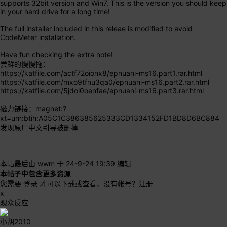
supports 32bit version and Win7. This is the version you should keep
in your hard drive for a long time!
The full installer included in this releae is modified to avoid
CodeMeter installation.
Have fun checking the extra note!
尝鲜的慢慢拖：
https://katfile.com/actf72oionx8/epnuani-ms16.part1.rar.html
https://katfile.com/mxo9tfnu3qa0/epnuani-ms16.part2.rar.html
https://katfile.com/5jdol0oenfae/epnuani-ms16.part3.rar.html
磁力链接：magnet:?
xt=urn:btih:A05C1C386385625333CD1334152FD1BD8D6BC884
发现原厂中文引导被删掉
本帖最后由 wwm 于 24-9-24 19:39 编辑
本帖子中包含更多资源
您需要
登录
才可以下载或查看，没有帐号？
注册
x
观众反应
小胡2010