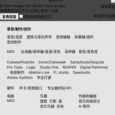
B
Color
Image
Link
Quote
Code
Smilies
高级模式
您需要登录后才可以回帖
登录
|
注册
本版积分规则
发表回复
回帖后转到最后页
录音/制作/创作
录音/混音
建筑与室内声学
音频编辑
效果器/插件
音效制作
MIDI
合成器/采样器/音源/音色
采样器
音色/音色库
Cubase/Nuendo
Sonar/Cakewalk
Samplitude/Sequoia
Pro Tools
Logic
Studio One
REAPER
Digital Performer
电音制作
Ableton Live
FL studio
Sawstudio
Adobe Audition
专业打谱
硬件
声卡/音频接口
专业器材玩HiFi
电脑
乐器
作曲和编曲
MAC
键盘
贝斯
鼓
音乐风格研讨
其它乐器
吉他
AI 制作