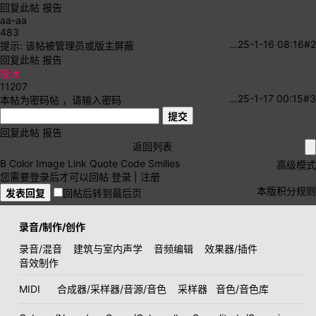
回复此帖
报告
aa-aa
483
…
25-1-16 08:16
#2
提示:
该帖被管理员或版主屏蔽
回复此帖
报告
筱沐
11207
…
25-1-17 00:15
#3
本帖为密码帖 ，请输入密码
提交
回复此帖
报告
返回列表
B
Color
Image
Link
Quote
Code
Smilies
高级模式
您需要登录后才可以回帖
登录
|
注册
本版积分规则
发表回复
回帖后转到最后页
录音/制作/创作
录音/混音
建筑与室内声学
音频编辑
效果器/插件
音效制作
MIDI
合成器/采样器/音源/音色
采样器
音色/音色库