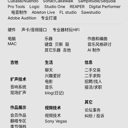
Cubase/Nuendo
Sonar/Cakewalk
Samplitude/Sequoia
Pro Tools
Logic
Studio One
REAPER
Digital Performer
电音制作
Ableton Live
FL studio
Sawstudio
Adobe Audition
专业打谱
硬件
声卡/音频接口
专业器材玩HiFi
电脑
乐器
作曲和编曲
MAC
键盘
贝斯
鼓
音乐风格研讨
其它乐器
吉他
AI 制作
吉他
生活
信息
聊天
二手交易
兴趣爱好
二手求购
扩声技术
电影
招聘/找人
音响系统
音乐
接活/求职
现场扩声
blog(日记)
其它
作品展示
视频技术
论坛事务
会员作品
视频技术
纠纷 / 投诉
翻唱专区
Sony Vegas
季节强档