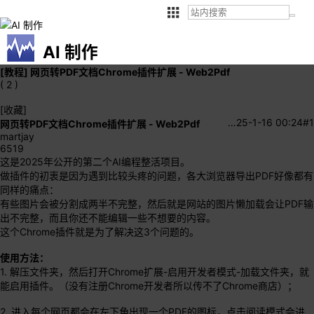
AI 制作
[教程]
网页转PDF文档Chrome插件扩展 - Web2Pdf
( 2 )
[收藏]
…
25-1-16 00:24
#1
网页转PDF文档Chrome插件扩展 - Web2Pdf
martjay
6519
这是2025年公开的第二个AI编程整活项目。
做插件的初衷是因为遇到比较头疼的问题，各大浏览器导出PDF好像都有
同样的痛点：
有些图片会被分割成两半不完整，然后就是网站的图片懒加载会让PDF输
出不完整，而且你还不能编辑一些不想要的内容。
这个Chrome插件就是为了解决这3个问题的。
使用方法：
1. 解压文件夹，然后打开Chrome扩展-启用开发者模式-加载文件夹，就
能启用插件。（没有注册Chrome开发者所以传不了Chrome商店）；
2. 进入每个网页都会在左下角出现一个PDF的图标，点击阅读模式会进