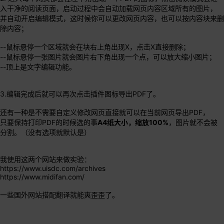
入干净的阅读页面，启动过程中会自动加载网页内容区域所有的图片，
并自动开启编辑模式，这时候你可以更改网页内容，也可以按内容块来删
除内容；
--鼠标悬停一个区域就会在块右上角出现X，点击X直接删除；
--鼠标悬停一张图片就会图片右下角出现一个点，可以放大缩小图片；
--顶上是文字编辑功能。
3.编辑完成后就可以再次点击插件图标导出PDF了。
还有一种是不需要自定义修改网页直接就可以在当前网页导出PDF，
只要保持打印PDF的时候选的事
A4纸大小，缩放100%
，图片就不会被
分割。（没有选项就默认是）
我使用这两个网站来做实验：
https://www.uisdc.com/archives
https://www.midifan.com/
一些国外网站搭配翻译就能爽歪歪了。