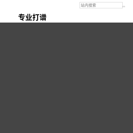
专业打谱
[教程]
自制NotePerformer Playback Engines 5.0中英对照参考手册
( 2 )
[收藏]
…
25-5-25 09:14
#1
自制NotePerformer Playback Engines 5.0中英对
照参考手册
leihua_music
615
这次NotePerformer Playback Engines 5.0的全新发布，除了增加了一
些小音色外，
整体音色质量还是传承他一贯的短小精悍没有太大变化，
最
重要的功能提升是它可以让所有用户自行制作本来需要单独售卖的以前那
些知名厂商的音色许可播放引擎，如BBC Pro、Cinematic Studio系列
等， 理论上还能制作一切支持VST3音色的播放引擎，甚至R2R的Play版
好莱坞等音色播放引擎，有兴趣的同学可下载学习参考。
本帖子中包含更多资源
您需要
登录
才可以下载或查看，没有帐号？
注册
x
观众反应
66999