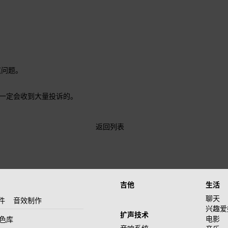
。
这问题。
官方一定会收到大量投诉的。
返回列表
吉他
生活
聊天
件
音效制作
兴趣爱
扩声技术
电影
音色库