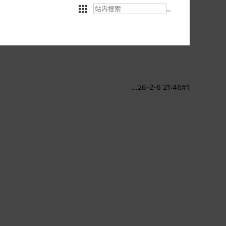
…
26-2-6 21:46
#1