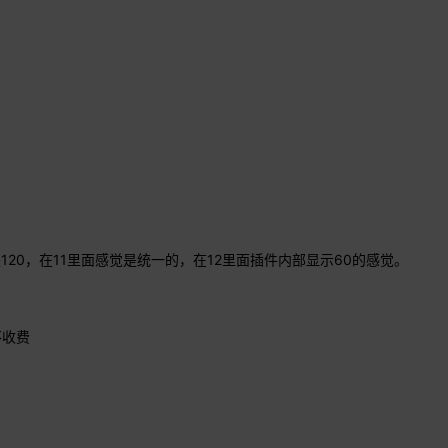
是120，在11里面感觉是统一的，在12里面插件内部显示60的感觉。
不收费