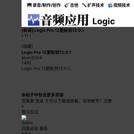
录音/制作/创作
吉他
扩声技术
视频技术
Logic
[新闻]
Logic Pro 12更新到12.0.1
( 11 )
[收藏]
Logic Pro 12更新到12.0.1
aben2004
1492
Logic Pro 12更新到12.0.1。
本帖子中包含更多资源
您需要
登录
才可以下载或查看，没有帐号？
注册
x
观众反应
Salinx
回复此帖
报告
frj64