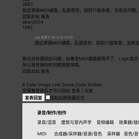
2867
我这里接MIDI键盘，乱跳音符，回到11版本里，没有这问题
回复此帖
报告
aben2004
1492
zsjs 发表于 26-3-31 05:49
我这里接MIDI键盘，乱跳音符，回到11版本里，没有
我也没有遇到此问题
，如果连MIDI键盘都用不了，Logic
所以我觉得你的问题需要排查。
回复此帖
报告
B
Color
Image
Link
Quote
Code
Smilies
您需要登录后才可以回帖
登录
|
注册
发表回复
回帖后转到最后页
录音/制作/创作
录音/混音
建筑与室内声学
音频编辑
效果器/插
MIDI
合成器/采样器/音源/音色
采样器
音色/