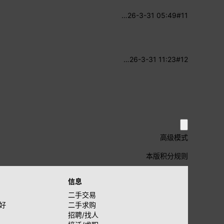
…
26-3-31 05:49
#11
…
26-3-31 11:23
#12
高级模式
本版积分规则
信息
二手交易
好
二手求购
招聘/找人