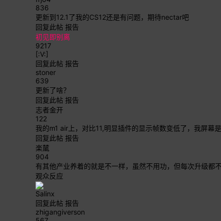
836
更新到12.1了我的CS12还是有问题，期待nectar吧
回复此帖
报告
初见即别离
9217
[:V:]
回复此帖
报告
stoner
639
更新了啥？
回复此帖
报告
志者金开
122
我的m1 air上，对比11,明显插件的显示帧数变低了，我屏幕
回复此帖
报告
楽檒
904
有其他产业养着的就是不一样，虽然不用功，但每次升级都
观众反应
Salinx
回复此帖
报告
zhigangiverson
567