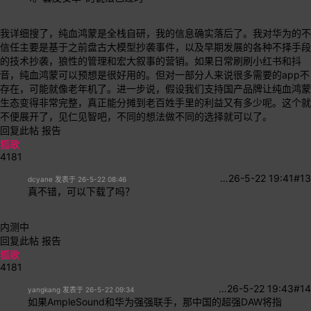
我详细搜了，纯血鸿蒙是全栈自研，我的信息确实落后了。我对华为的不
信任主要是基于之前盘古大模型抄袭事件，以及早期发展的各种不择手段
的技术抄袭，狼性的管理和宏大叙事的营销。如果日常刷刷小红书和抖
音，纯血鸿蒙可以预想是很好用的。但对一部分人来说很多需要的app不
存在，可能就像老年机了。进一步说，假设我们支持国产品牌让纯血鸿蒙
生态变得非常完整，真正能分摊到老百姓手里的利益又有多少呢。这个就
不便展开了，见仁见智吧，不同的想法做不同的选择就可以了。
回复此帖
报告
狐歌
4181
…
26-5-22 19:41
#13
dcyane 发表于 26-5-22 08:46
真不错，可以下载了吗？
内测中
回复此帖
报告
狐歌
4181
…
26-5-22 19:43
#14
yangkang 发表于 26-5-22 09:34
如果AmpleSound和华为强强联手，那中国的超强DAW将指