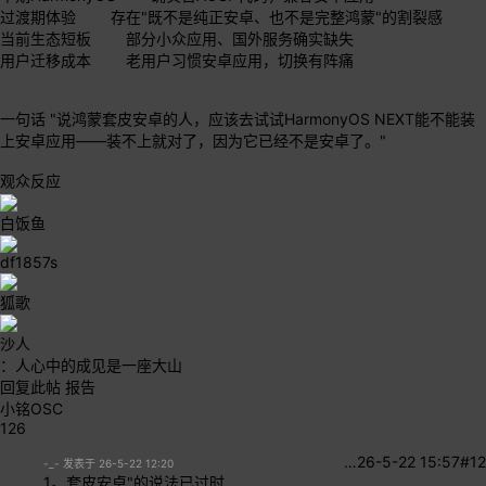
过渡期体验 存在"既不是纯正安卓、也不是完整鸿蒙"的割裂感
当前生态短板 部分小众应用、国外服务确实缺失
用户迁移成本 老用户习惯安卓应用，切换有阵痛
一句话 "说鸿蒙套皮安卓的人，应该去试试HarmonyOS NEXT能不能装
上安卓应用——装不上就对了，因为它已经不是安卓了。"
观众反应
白饭鱼
df1857s
狐歌
沙人
：人心中的成见是一座大山
回复此帖
报告
小铭OSC
126
…
26-5-22 15:57
#12
-_- 发表于 26-5-22 12:20
1。套皮安卓"的说法已过时