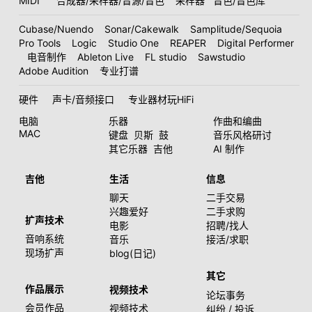
MIDI
合成器/采样器/音源/音色
采样器
音色/音色库
Cubase/Nuendo
Sonar/Cakewalk
Samplitude/Sequoia
Pro Tools
Logic
Studio One
REAPER
Digital Performer
电音制作
Ableton Live
FL studio
Sawstudio
Adobe Audition
专业打谱
硬件
声卡/音频接口
专业器材玩HiFi
电脑
乐器
作曲和编曲
MAC
键盘
贝斯
鼓
音乐风格研讨
其它乐器
吉他
AI 制作
吉他
生活
信息
聊天
二手交易
兴趣爱好
二手求购
扩声技术
电影
招聘/找人
音响系统
音乐
接活/求职
现场扩声
blog(日记)
其它
作品展示
视频技术
论坛事务
会员作品
视频技术
纠纷 / 投诉