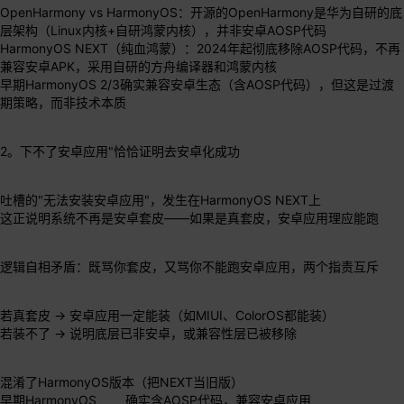
OpenHarmony vs HarmonyOS：开源的OpenHarmony是华为自研的底
层架构（Linux内核+自研鸿蒙内核），并非安卓AOSP代码
HarmonyOS NEXT（纯血鸿蒙）：2024年起彻底移除AOSP代码，不再
兼容安卓APK，采用自研的方舟编译器和鸿蒙内核
早期HarmonyOS 2/3确实兼容安卓生态（含AOSP代码），但这是过渡
期策略，而非技术本质
2。下不了安卓应用"恰恰证明去安卓化成功
吐槽的"无法安装安卓应用"，发生在HarmonyOS NEXT上
这正说明系统不再是安卓套皮——如果是真套皮，安卓应用理应能跑
逻辑自相矛盾：既骂你套皮，又骂你不能跑安卓应用，两个指责互斥
若真套皮 → 安卓应用一定能装（如MIUI、ColorOS都能装）
若装不了 → 说明底层已非安卓，或兼容性层已被移除
混淆了HarmonyOS版本（把NEXT当旧版）
早期HarmonyOS 确实含AOSP代码，兼容安卓应用