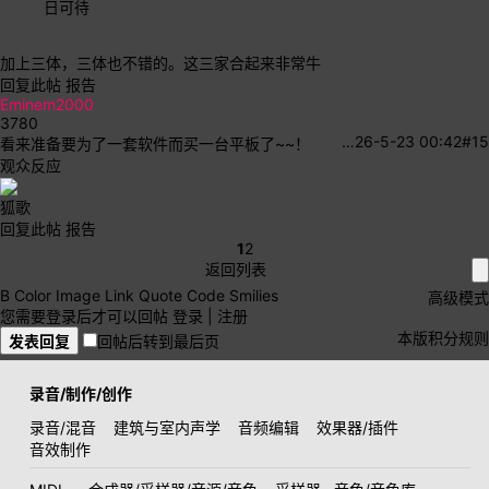
日可待
加上三体，三体也不错的。这三家合起来非常牛
回复此帖
报告
Eminem2000
3780
…
26-5-23 00:42
#15
看来准备要为了一套软件而买一台平板了~~！
观众反应
狐歌
回复此帖
报告
1
2
返回列表
B
Color
Image
Link
Quote
Code
Smilies
高级模式
您需要登录后才可以回帖
登录
|
注册
本版积分规则
发表回复
回帖后转到最后页
录音/制作/创作
录音/混音
建筑与室内声学
音频编辑
效果器/插件
音效制作