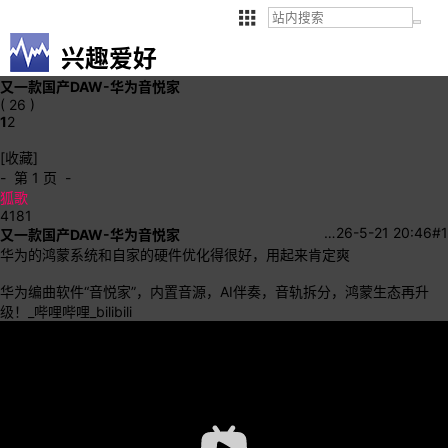
兴趣爱好
又一款国产DAW-华为音悦家
( 26 )
1
2
[收藏]
- 第 1 页 -
狐歌
4181
…
26-5-21 20:46
#1
又一款国产DAW-华为音悦家
华为的鸿蒙系统和自家的硬件优化得很好，用起来肯定爽
华为编曲软件“音悦家”，内置音源，AI伴奏，音轨拆分，鸿蒙生态再升
级！_哔哩哔哩_bilibili