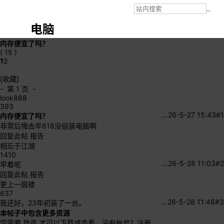
电脑
内存便宜了吗？
( 15 )
1
2
[收藏]
- 第 1 页 -
look888
393
…
26-5-27 15:43
#1
内存便宜了吗？
非常后悔去年618没组装电脑啊
回复此帖
报告
相忘于江湖
1410
…
26-5-28 11:03
#2
早着呢
回复此帖
报告
更上一层楼
637
…
26-5-28 11:48
#3
我还好，23年初装了一台。
本帖子中包含更多资源
您需要
登录
才可以下载或查看，没有帐号？
注册