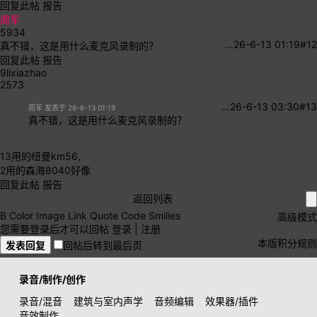
回复此帖
报告
周军
5934
…
26-6-13 01:19
#12
真不错，这是用什么麦克风录制的？
回复此帖
报告
9lixiazhao
2573
…
26-6-13 03:30
#13
周军 发表于 26-6-13 01:19
真不错，这是用什么麦克风录制的？
13用的纽曼km56,
2用的森海8040好像
回复此帖
报告
返回列表
B
Color
Image
Link
Quote
Code
Smilies
高级模式
您需要登录后才可以回帖
登录
|
注册
本版积分规则
发表回复
回帖后转到最后页
录音/制作/创作
录音/混音
建筑与室内声学
音频编辑
效果器/插件
音效制作