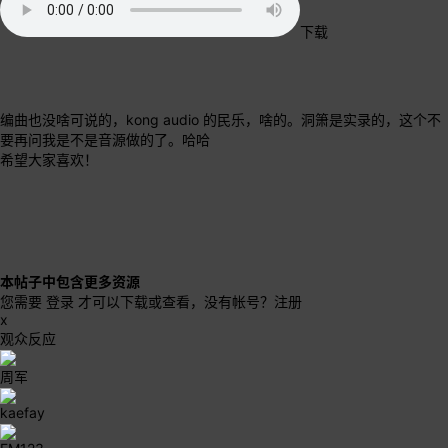
下载
编曲也没啥可说的，kong audio 的民乐，啥的。洞箫是实录的，这个不
要再问我是不是音源做的了。哈哈
希望大家喜欢！
本帖子中包含更多资源
您需要
登录
才可以下载或查看，没有帐号？
注册
x
观众反应
周军
kaefay