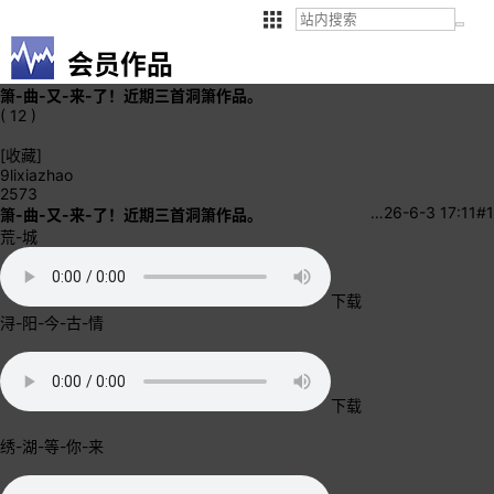
会员作品
箫-曲-又-来-了！近期三首洞箫作品。
( 12 )
[收藏]
9lixiazhao
2573
…
26-6-3 17:11
#1
箫-曲-又-来-了！近期三首洞箫作品。
荒-城
下载
浔-阳-今-古-情
下载
绣-湖-等-你-来