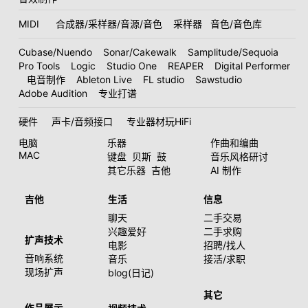
MIDI
合成器/采样器/音源/音色
采样器
音色/音色库
Cubase/Nuendo
Sonar/Cakewalk
Samplitude/Sequoia
Pro Tools
Logic
Studio One
REAPER
Digital Performer
电音制作
Ableton Live
FL studio
Sawstudio
Adobe Audition
专业打谱
硬件
声卡/音频接口
专业器材玩HiFi
电脑
乐器
作曲和编曲
MAC
键盘
贝斯
鼓
音乐风格研讨
其它乐器
吉他
AI 制作
吉他
生活
信息
聊天
二手交易
兴趣爱好
二手求购
扩声技术
电影
招聘/找人
音响系统
音乐
接活/求职
现场扩声
blog(日记)
其它
作品展示