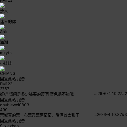
FM123
沙人
迷人的你
Ahk
海潮
miryth
小娃娃
CHIANG
回复此帖
报告
FM123
2787
…
26-6-4 10:27
#2
好听 请问是多少钱买的萧啊 音色很不错哦
回复此帖
报告
doublewei0803
490
…
26-6-4 10:37
#3
荒城真的荒，心荒意荒两茫茫，后俩首太甜了
回复此帖
报告
9lixiazhao