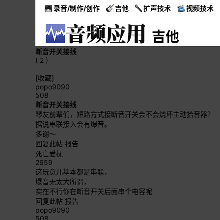
录音/制作/创作
吉他
扩声技术
视频技术
吉他
断音开关接线
( 2 )
[收藏]
popo9090
508
断音开关接线
琴友前辈们，短路方式接断音开关会不会烧坏主动拾音器？
据说串联接入会有爆音。
多谢～
回复此帖
报告
死亡爱抚
2659
这玩意儿基本都是串联，
爆音无太大所谓，
实在不行你在断音开关后面串个电容呢
回复此帖
报告
popo9090
508