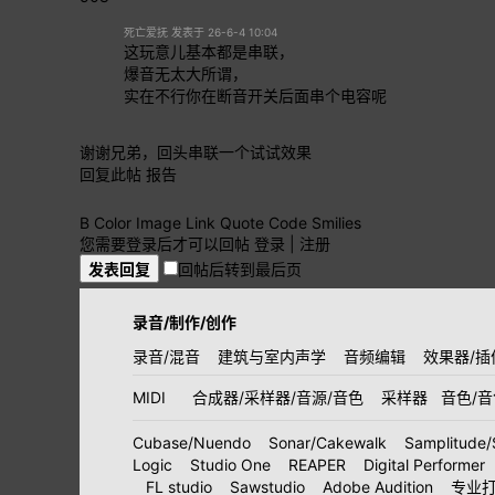
死亡爱抚 发表于 26-6-4 10:04
这玩意儿基本都是串联，
爆音无太大所谓，
实在不行你在断音开关后面串个电容呢
谢谢兄弟，回头串联一个试试效果
回复此帖
报告
B
Color
Image
Link
Quote
Code
Smilies
您需要登录后才可以回帖
登录
|
注册
发表回复
回帖后转到最后页
录音/制作/创作
录音/混音
建筑与室内声学
音频编辑
效果器/插
MIDI
合成器/采样器/音源/音色
采样器
音色/
Cubase/Nuendo
Sonar/Cakewalk
Samplitude/
Logic
Studio One
REAPER
Digital Performer
FL studio
Sawstudio
Adobe Audition
专业