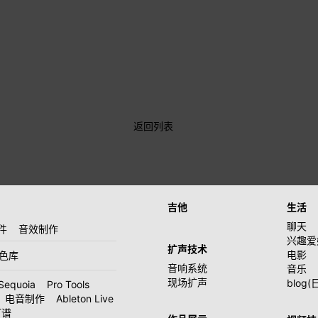
返回列表
吉他
生活
聊天
件
音效制作
兴趣爱
扩声技术
电影
音色库
音响系统
音乐
现场扩声
blog(
Sequoia
Pro Tools
电音制作
Ableton Live
打谱