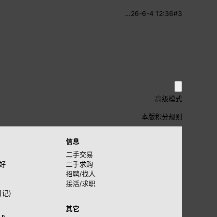
…
26-6-4 12:36
#3
高级模式
本版积分规则
信息
二手交易
好
二手求购
招聘/找人
接活/求职
日记)
其它