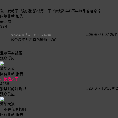
我一发帖子 胡彦斌 都得第一了 你就说 牛B不牛B吧 哈哈哈哈
回复此帖
报告
麦之杰
394
…
26-6-7 09:12
#11
huhong714 发表于 26-6-5 14:03
这个混响听着真的舒服 厉害
混响确实舒服
观众反应
繁华大道
回复此帖
报告
小猪猪来了
4256
…
26-6-7 18:30
#12
繁华唱的好听~！
观众反应
繁华大道
：不是我唱的啊
回复此帖
报告