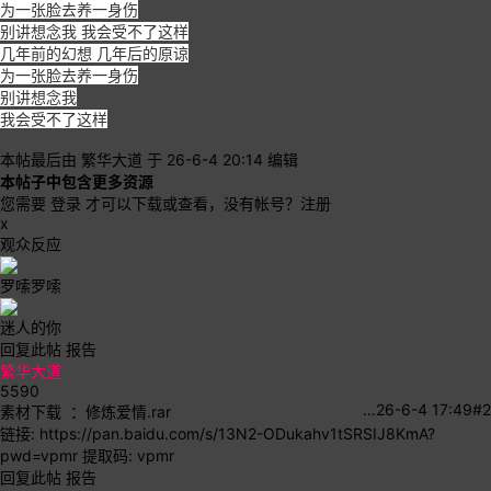
为一张脸去养一身伤
别讲想念我 我会受不了这样
几年前的幻想 几年后的原谅
为一张脸去养一身伤
别讲想念我
我会受不了这样
本帖最后由 繁华大道 于 26-6-4 20:14 编辑
本帖子中包含更多资源
您需要
登录
才可以下载或查看，没有帐号？
注册
x
观众反应
罗嗦罗嗦
迷人的你
回复此帖
报告
繁华大道
5590
…
26-6-4 17:49
#2
素材下载 ：修炼爱情.rar
链接:
https://pan.baidu.com/s/13N2-ODukahv1tSRSIJ8KmA?
pwd=vpmr
提取码: vpmr
回复此帖
报告