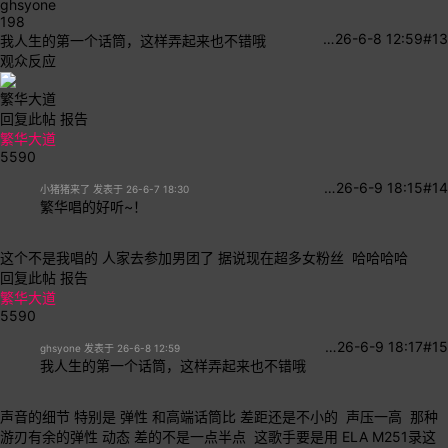
ghsyone
198
…
26-6-8 12:59
#13
我人生的第一个话筒，这样弄起来也不错哦
观众反应
繁华大道
回复此帖
报告
繁华大道
5590
…
26-6-9 18:15
#14
小猪猪来了 发表于 26-6-7 18:30
繁华唱的好听~！
这个不是我唱的 人家去参加男团了 据说现在超多女粉丝 哈哈哈哈
回复此帖
报告
繁华大道
5590
…
26-6-9 18:17
#15
ghsyone 发表于 26-6-8 12:59
我人生的第一个话筒，这样弄起来也不错哦
声音的细节 特别是 弹性 和高端话筒比 差距还是不小的 声压一高 那种
游刃有余的弹性 动态 差的不是一点半点 这歌手要是用 ELA M251录这