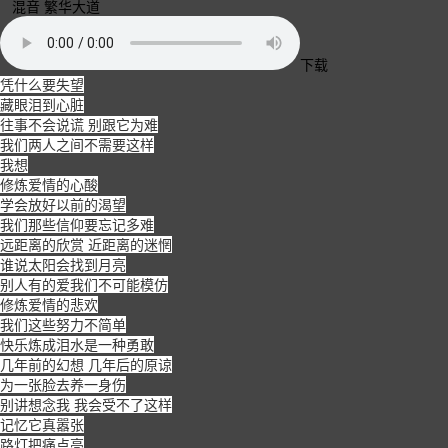
混音 繁华大道
下载
凭什么要失望
藏眼泪到心脏
往事不会说谎 别跟它为难
我们两人之间不需要这样
我想
修炼爱情的心酸
学会放好以前的渴望
我们那些信仰要忘记多难
远距离的欣赏 近距离的迷惘
谁说太阳会找到月亮
别人有的爱我们不可能模仿
修炼爱情的悲欢
我们这些努力不简单
快乐炼成泪水是一种勇敢
几年前的幻想 几年后的原谅
为一张脸去养一身伤
别讲想念我 我会受不了这样
记忆它真嚣张
路灯把痛点亮