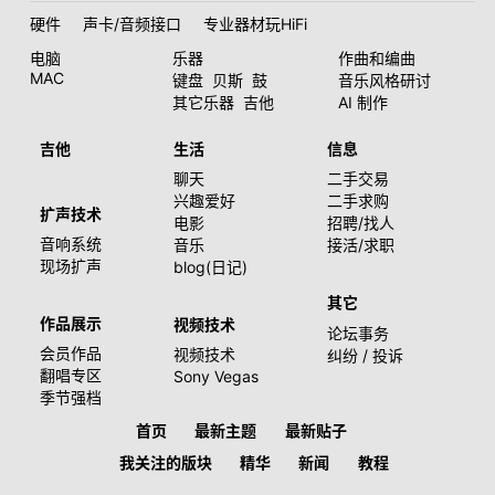
硬件
声卡/音频接口
专业器材玩HiFi
电脑
乐器
作曲和编曲
MAC
键盘
贝斯
鼓
音乐风格研讨
其它乐器
吉他
AI 制作
吉他
生活
信息
聊天
二手交易
兴趣爱好
二手求购
扩声技术
电影
招聘/找人
音响系统
音乐
接活/求职
现场扩声
blog(日记)
其它
作品展示
视频技术
论坛事务
会员作品
视频技术
纠纷 / 投诉
翻唱专区
Sony Vegas
季节强档
首页
最新主题
最新贴子
我关注的版块
精华
新闻
教程