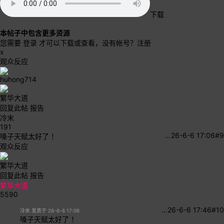
下载
本帖子中包含更多资源
您需要
登录
才可以下载或查看，没有帐号？
注册
x
观众反应
huhong714
繁华大道
回复此帖
报告
冷末
191
…
26-6-6 17:06
#9
嗓子天赋太好了 ！
观众反应
繁华大道
回复此帖
报告
繁华大道
5590
…
26-6-6 17:46
#10
冷末 发表于 26-6-6 17:06
嗓子天赋太好了 ！