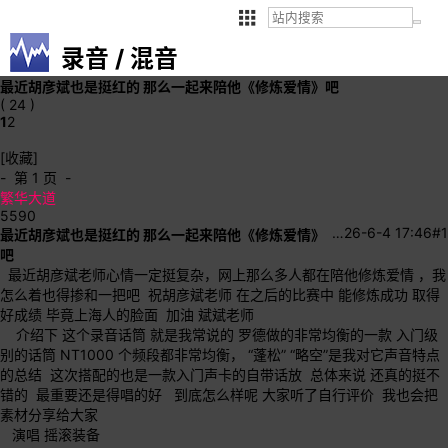
录音 / 混音
最近胡彦斌也是挺红的 那么一起来陪他《修炼爱情》吧
( 24 )
1
2
[收藏]
- 第 1 页 -
繁华大道
5590
…
26-6-4 17:46
#1
最近胡彦斌也是挺红的 那么一起来陪他《修炼爱情》
吧
最近胡彦斌老师心情一定挺复杂，网上那么多人都在陪他修炼爱情 ，我
怎么着也得掺和一把吧
祝胡彦斌老师 在之后的比赛中 能修炼成功 取得
好成绩 毕竟上海人的脸面 加油 斌斌老师
介绍下 这个录音话筒 就是我常说的 罗德做的非常均衡的一款 入门级
别的话筒 NT1000 个频段都非常均衡， “蓬松” “略空”是我对它声音特点
的总结 这次搭配的也是一款入门声卡的自带话放 总体来说 还真的挺不
错的 最重要还是得唱的好 到底怎么样呢 大家听了自行评价 我也会把
素材分享给大家
演唱 摇滚装备