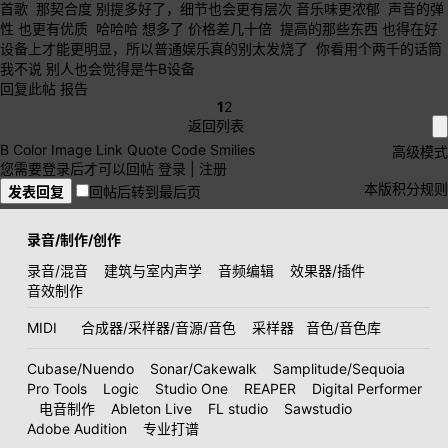
首歌 那契合度 别提多好了，细节也会更有层次 音乐味更浓郁 声音的弹
性 也更有优质 哈哈哈 想多了 价格差几十倍 提高的那些东西 也得在好
设备上才能更明显，所以普通娱乐真的别太发烧了 你看用个两千的话筒
我不说 别人也会觉得是牛B设备
回复此帖
报告
1
2
返回列表
B
Color
Image
Link
Quote
Code
Smilies
高级模式
您需要登录后才可以回帖
登录
|
注册
本版积分规则
发表回复
回帖后转到最后页
录音/制作/创作
录音/混音
建筑与室内声学
音频编辑
效果器/插件
音效制作
MIDI
合成器/采样器/音源/音色
采样器
音色/音色库
Cubase/Nuendo
Sonar/Cakewalk
Samplitude/Sequoia
Pro Tools
Logic
Studio One
REAPER
Digital Performer
电音制作
Ableton Live
FL studio
Sawstudio
Adobe Audition
专业打谱