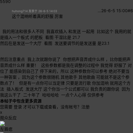
5590
…
26-6-5 15:00
#6
huhong714 发表于 26-6-5 14:03
这个混响听着真的舒服 厉害
我的用法和很多人不同 我喜欢插入 和发送 一起用 比如这个 我用的就
是插入一个板式 的肥板 看图 干湿比是 21.7
然后在是发送一个大厅 看图 发送要调节的是发送量 是23.1
然后注意重点 我上次就跟你说了 你想把声音弄成什么样 ，比你能把声
音弄成什么样 重要！ 这些参数都是我在调整的过程中 我觉得 舒服了 对
位了 能感染到自己了 停下来的，所以 这种参数你可以参考 绝对不要当
一种答案 ，因为这个参数很随机 其他歌手 其他歌曲 可能就不是这个参
数点了！ 但是有一点你可以当定律 只要是流行歌 你加混响 就用这个方
法 插入板式 发送大厅 这个你当一个公式都可以 我负责的跟你说 因为
我这么干了 二十年了 哈哈哈哈 一点个人心得 仅供参考
本帖子中包含更多资源
您需要
登录
才可以下载或查看，没有帐号？
注册
x
观众反应
左眉痣