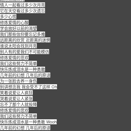
情人一起看过多少次月亮
它在天空看过多少次遗忘
多少心慌
修炼爱情的心酸
学会放好以前的渴望
我们那些信仰要忘记多难
远距离的欣赏 近距离的迷惘
谁说太阳会找到月亮
别人有的爱我们不可能模仿
修炼爱情的悲欢
我们这些努力不简单
快乐炼成泪水是一种勇敢
几年前的幻想 几年后的原谅
为一张脸去养一身伤
别讲想念我 我会受不了这样 Oh
笑着说爱让人疯狂
哭着说爱让人紧张
忘不了那个人就投降
修炼爱情的悲欢
我们这些努力不简单
快乐炼成泪水是一种勇敢 Wooh
几年前的幻想 几年后的原谅