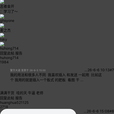
志者金开
：学习了～
ghsyone
麦之杰
tsky
huhong714
回复此帖
报告
huhong714
1984
…
26-6-6 10:13
#7
繁华大道 发表于 26-6-5 15:00
我的用法和很多人不同 我喜欢插入 和发送 一起用 比如这
个 我用的就是插入一个板式 的肥板 看图 干 ...
满满干货 哇的天 牛逼 老师
回复此帖
报告
huanghua521125
2718
…
26-6-6 15:08
#8