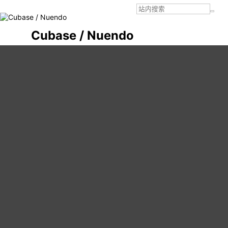
Cubase / Nuendo
[新手求助]
请问各位还有Cubase 6的学习版下载链接吗
( 8 )
[收藏]
DIextra
16
…
26-6-5 21:58
#1
请问各位还有Cubase 6的学习版下载链接吗
翻遍外网也只发现了一个已失效的mediafire链接
回复此帖
报告
958640368
597
…
26-6-6 12:22
#2
cubase6从来都没有学习版，只有5有
回复此帖
报告
更上一层楼
639
…
26-6-6 14:03
#3
还是升级一下 ，6-7-8-9-10学习版功能都有限制。
回复此帖
报告
sonxu
8041