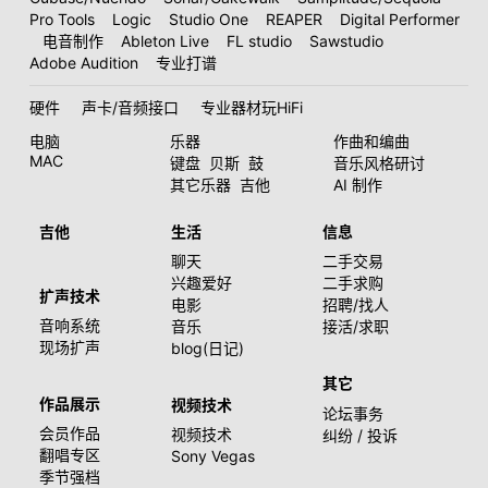
Pro Tools
Logic
Studio One
REAPER
Digital Performer
电音制作
Ableton Live
FL studio
Sawstudio
Adobe Audition
专业打谱
硬件
声卡/音频接口
专业器材玩HiFi
电脑
乐器
作曲和编曲
MAC
键盘
贝斯
鼓
音乐风格研讨
其它乐器
吉他
AI 制作
吉他
生活
信息
聊天
二手交易
兴趣爱好
二手求购
扩声技术
电影
招聘/找人
音响系统
音乐
接活/求职
现场扩声
blog(日记)
其它
作品展示
视频技术
论坛事务
会员作品
视频技术
纠纷 / 投诉
翻唱专区
Sony Vegas
季节强档