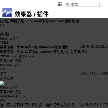
效果器 / 插件
[求助]
帮我下载一个 ID14声卡的 windows驱动 谢谢
( 3 )
[收藏]
huhong714
1982
…
26-6-10 22:28
#1
帮我下载一个 ID14声卡的 windows驱动 谢谢
帮我下载一个 ID14声卡的 windows驱动 谢谢 发下我邮箱
282883778@qq.com
回复此帖
报告
txdywei520
111
…
26-6-11 06:30
#2
发了
观众反应
huhong714
回复此帖
报告
doublewei0803
490
…
26-6-11 09:34
#3
这个声卡好奇怪 不装驱动 插进电脑 导致电脑卡顿