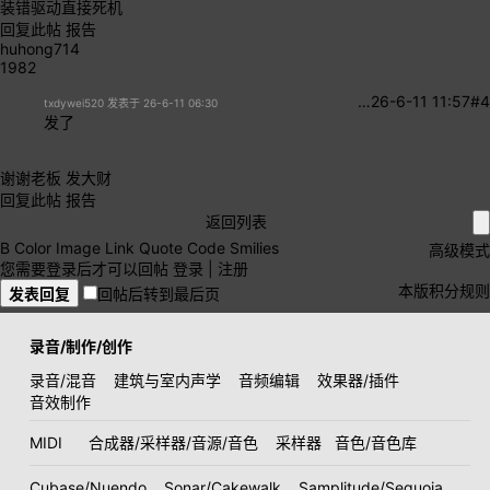
装错驱动直接死机
回复此帖
报告
huhong714
1982
…
26-6-11 11:57
#4
txdywei520 发表于 26-6-11 06:30
发了
谢谢老板 发大财
回复此帖
报告
返回列表
B
Color
Image
Link
Quote
Code
Smilies
高级模式
您需要登录后才可以回帖
登录
|
注册
本版积分规则
发表回复
回帖后转到最后页
录音/制作/创作
录音/混音
建筑与室内声学
音频编辑
效果器/插件
音效制作
MIDI
合成器/采样器/音源/音色
采样器
音色/音色库
Cubase/Nuendo
Sonar/Cakewalk
Samplitude/Sequoia